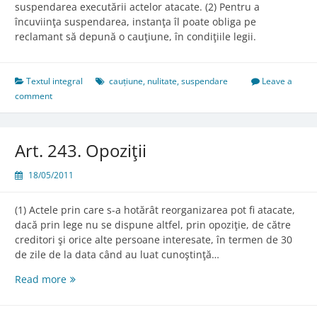
suspendarea executării actelor atacate. (2) Pentru a
încuviinţa suspendarea, instanţa îl poate obliga pe
reclamant să depună o cauţiune, în condiţiile legii.
Textul integral
cauțiune
,
nulitate
,
suspendare
Leave a
comment
Art. 243. Opoziţii
18/05/2011
(1) Actele prin care s-a hotărât reorganizarea pot fi atacate,
dacă prin lege nu se dispune altfel, prin opoziţie, de către
creditori şi orice alte persoane interesate, în termen de 30
de zile de la data când au luat cunoştinţă…
Art.
Read more
243.
Opoziţii