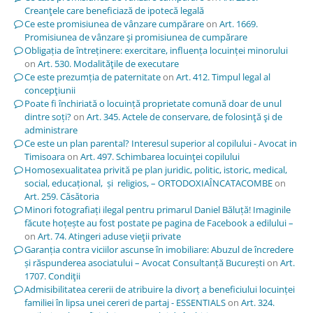
Creanţele care beneficiază de ipotecă legală
Ce este promisiunea de vânzare cumpărare
on
Art. 1669.
Promisiunea de vânzare şi promisiunea de cumpărare
Obligația de întreținere: exercitare, influența locuinței minorului
on
Art. 530. Modalităţile de executare
Ce este prezumția de paternitate
on
Art. 412. Timpul legal al
concepţiunii
Poate fi închiriată o locuință proprietate comună doar de unul
dintre soți?
on
Art. 345. Actele de conservare, de folosinţă şi de
administrare
Ce este un plan parental? Interesul superior al copilului - Avocat in
Timisoara
on
Art. 497. Schimbarea locuinţei copilului
Homosexualitatea privită pe plan juridic, politic, istoric, medical,
social, educațional, și religios, – ORTODOXIAÎNCATACOMBE
on
Art. 259. Căsătoria
Minori fotografiați ilegal pentru primarul Daniel Băluță! Imaginile
făcute hoțește au fost postate pe pagina de Facebook a edilului –
on
Art. 74. Atingeri aduse vieţii private
Garanția contra viciilor ascunse în imobiliare: Abuzul de încredere
și răspunderea asociatului – Avocat Consultanță București
on
Art.
1707. Condiţii
Admisibilitatea cererii de atribuire la divorț a beneficiului locuinței
familiei în lipsa unei cereri de partaj - ESSENTIALS
on
Art. 324.