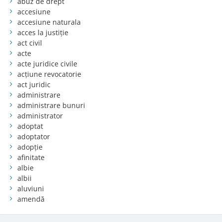
abuz de drept
accesiune
accesiune naturala
acces la justiție
act civil
acte
acte juridice civile
acțiune revocatorie
act juridic
administrare
administrare bunuri
administrator
adoptat
adoptator
adopție
afinitate
albie
albii
aluviuni
amendă