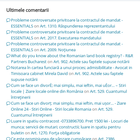
Ultimele comentarii
Probleme controversate privitoare la contractul de mandat -
ESSENTIALS
on
Art. 1310. Răspunderea reprezentantului
Probleme controversate privitoare la contractul de mandat -
ESSENTIALS
on
Art. 2017. Executarea mandatului
Probleme controversate privitoare la contractul de mandat -
ESSENTIALS
on
Art. 2009. Noţiunea
What do you know about the Romanian land book registry? - R&R
Partners Bucharest
on
Art. 902. Actele sau faptele supuse notării
Notarea în cartea funciară a unui proces; admisibilitate - Avocat in
Timisoara cabinet Mirela David
on
Art. 902. Actele sau faptele
supuse notării
Cum se face un divorÈ; mai simplu, mai ieftin, mai uÈor… – Stiri
locale | Ziare locale online din România
on
Art. 529. Cuantumul
întreţinerii
Cum se face un divorț; mai simplu, mai ieftin, mai ușor… - Ziare
Online 24 - Stiri Online - Stiri locale Romania
on
Art. 529.
Cuantumul întreţinerii
Luare in spatiu contracost -0733896700. Pret 1500 lei - Locuri de
munca; servicii de mutari; constructii; luare in spatiu pentru
buletin
on
Art. 1270. Forţa obligatorie
Ce este promisiunea de vânzare cumpărare
on
Art. 2386.