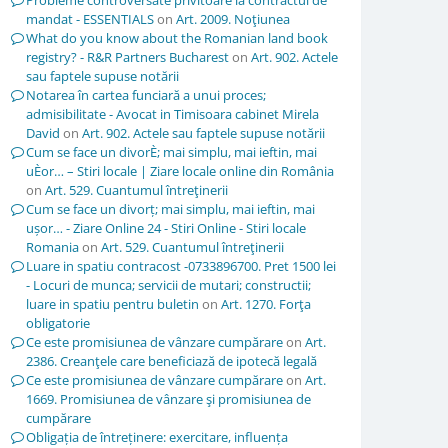
Probleme controversate privitoare la contractul de
mandat - ESSENTIALS
on
Art. 2009. Noţiunea
What do you know about the Romanian land book
registry? - R&R Partners Bucharest
on
Art. 902. Actele
sau faptele supuse notării
Notarea în cartea funciară a unui proces;
admisibilitate - Avocat in Timisoara cabinet Mirela
David
on
Art. 902. Actele sau faptele supuse notării
Cum se face un divorÈ; mai simplu, mai ieftin, mai
uÈor… – Stiri locale | Ziare locale online din România
on
Art. 529. Cuantumul întreţinerii
Cum se face un divorț; mai simplu, mai ieftin, mai
ușor… - Ziare Online 24 - Stiri Online - Stiri locale
Romania
on
Art. 529. Cuantumul întreţinerii
Luare in spatiu contracost -0733896700. Pret 1500 lei
- Locuri de munca; servicii de mutari; constructii;
luare in spatiu pentru buletin
on
Art. 1270. Forţa
obligatorie
Ce este promisiunea de vânzare cumpărare
on
Art.
2386. Creanţele care beneficiază de ipotecă legală
Ce este promisiunea de vânzare cumpărare
on
Art.
1669. Promisiunea de vânzare şi promisiunea de
cumpărare
Obligația de întreținere: exercitare, influența