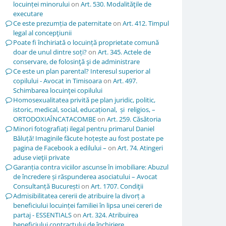
locuinței minorului
on
Art. 530. Modalităţile de
executare
Ce este prezumția de paternitate
on
Art. 412. Timpul
legal al concepţiunii
Poate fi închiriată o locuință proprietate comună
doar de unul dintre soți?
on
Art. 345. Actele de
conservare, de folosinţă şi de administrare
Ce este un plan parental? Interesul superior al
copilului - Avocat in Timisoara
on
Art. 497.
Schimbarea locuinţei copilului
Homosexualitatea privită pe plan juridic, politic,
istoric, medical, social, educațional, și religios, –
ORTODOXIAÎNCATACOMBE
on
Art. 259. Căsătoria
Minori fotografiați ilegal pentru primarul Daniel
Băluță! Imaginile făcute hoțește au fost postate pe
pagina de Facebook a edilului –
on
Art. 74. Atingeri
aduse vieţii private
Garanția contra viciilor ascunse în imobiliare: Abuzul
de încredere și răspunderea asociatului – Avocat
Consultanță București
on
Art. 1707. Condiţii
Admisibilitatea cererii de atribuire la divorț a
beneficiului locuinței familiei în lipsa unei cereri de
partaj - ESSENTIALS
on
Art. 324. Atribuirea
beneficiului contractului de închiriere