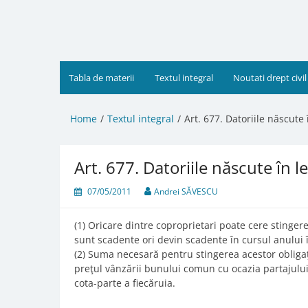
Skip
to
content
Tabla de materii
Textul integral
Noutati drept civil
Home
Textul integral
Art. 677. Datoriile născut
Art. 677. Datoriile născute în
07/05/2011
Andrei SĂVESCU
(1) Oricare dintre coproprietari poate cere stinger
sunt scadente ori devin scadente în cursul anului î
(2) Suma necesară pentru stingerea acestor obligaţii
preţul vânzării bunului comun cu ocazia partajului 
cota-parte a fiecăruia.