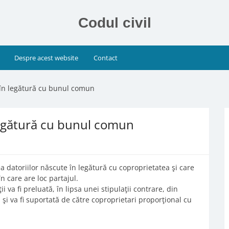
Codul civil
Despre acest website
Contact
e în legătură cu bunul comun
 legătură cu bunul comun
ea datoriilor născute în legătură cu coproprietatea şi care
n care are loc partajul.
 va fi preluată, în lipsa unei stipulaţii contrare, din
şi va fi suportată de către coproprietari proporţional cu