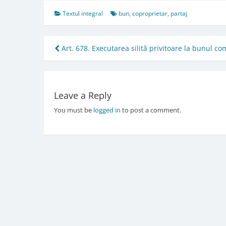
Textul integral
bun
,
coproprietar
,
partaj
Post
Art. 678. Executarea silită privitoare la bunul c
navigation
Leave a Reply
You must be
logged in
to post a comment.