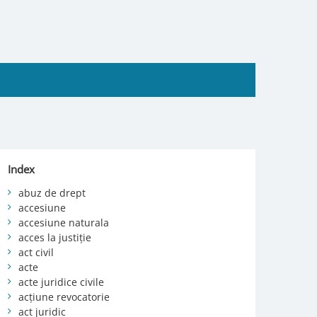
Index
abuz de drept
accesiune
accesiune naturala
acces la justiție
act civil
acte
acte juridice civile
acțiune revocatorie
act juridic