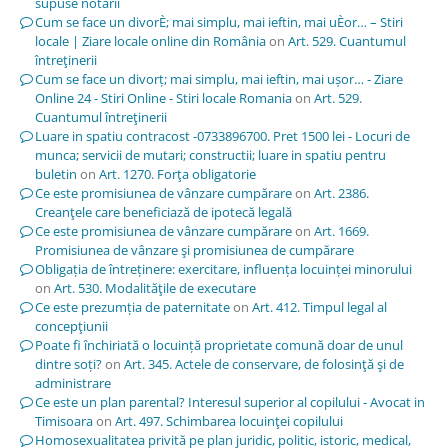
supuse notării
Cum se face un divorÈ; mai simplu, mai ieftin, mai uÈor… – Stiri
locale | Ziare locale online din România
on
Art. 529. Cuantumul
întreţinerii
Cum se face un divorț; mai simplu, mai ieftin, mai ușor… - Ziare
Online 24 - Stiri Online - Stiri locale Romania
on
Art. 529.
Cuantumul întreţinerii
Luare in spatiu contracost -0733896700. Pret 1500 lei - Locuri de
munca; servicii de mutari; constructii; luare in spatiu pentru
buletin
on
Art. 1270. Forţa obligatorie
Ce este promisiunea de vânzare cumpărare
on
Art. 2386.
Creanţele care beneficiază de ipotecă legală
Ce este promisiunea de vânzare cumpărare
on
Art. 1669.
Promisiunea de vânzare şi promisiunea de cumpărare
Obligația de întreținere: exercitare, influența locuinței minorului
on
Art. 530. Modalităţile de executare
Ce este prezumția de paternitate
on
Art. 412. Timpul legal al
concepţiunii
Poate fi închiriată o locuință proprietate comună doar de unul
dintre soți?
on
Art. 345. Actele de conservare, de folosinţă şi de
administrare
Ce este un plan parental? Interesul superior al copilului - Avocat in
Timisoara
on
Art. 497. Schimbarea locuinţei copilului
Homosexualitatea privită pe plan juridic, politic, istoric, medical,