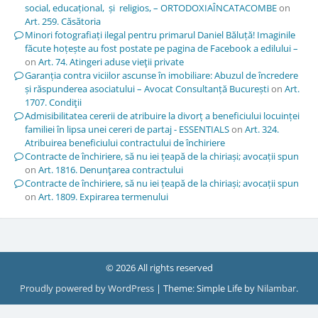
social, educațional, și religios, – ORTODOXIAÎNCATACOMBE
on
Art. 259. Căsătoria
Minori fotografiați ilegal pentru primarul Daniel Băluță! Imaginile
făcute hoțește au fost postate pe pagina de Facebook a edilului –
on
Art. 74. Atingeri aduse vieţii private
Garanția contra viciilor ascunse în imobiliare: Abuzul de încredere
și răspunderea asociatului – Avocat Consultanță București
on
Art.
1707. Condiţii
Admisibilitatea cererii de atribuire la divorț a beneficiului locuinței
familiei în lipsa unei cereri de partaj - ESSENTIALS
on
Art. 324.
Atribuirea beneficiului contractului de închiriere
Contracte de închiriere, să nu iei țeapă de la chiriași; avocații spun
on
Art. 1816. Denunţarea contractului
Contracte de închiriere, să nu iei țeapă de la chiriași; avocații spun
on
Art. 1809. Expirarea termenului
© 2026 All rights reserved
Proudly powered by WordPress
|
Theme: Simple Life by
Nilambar
.