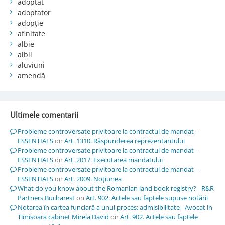
adoptat
adoptator
adopție
afinitate
albie
albii
aluviuni
amendă
Ultimele comentarii
Probleme controversate privitoare la contractul de mandat -
ESSENTIALS
on
Art. 1310. Răspunderea reprezentantului
Probleme controversate privitoare la contractul de mandat -
ESSENTIALS
on
Art. 2017. Executarea mandatului
Probleme controversate privitoare la contractul de mandat -
ESSENTIALS
on
Art. 2009. Noţiunea
What do you know about the Romanian land book registry? - R&R
Partners Bucharest
on
Art. 902. Actele sau faptele supuse notării
Notarea în cartea funciară a unui proces; admisibilitate - Avocat in
Timisoara cabinet Mirela David
on
Art. 902. Actele sau faptele