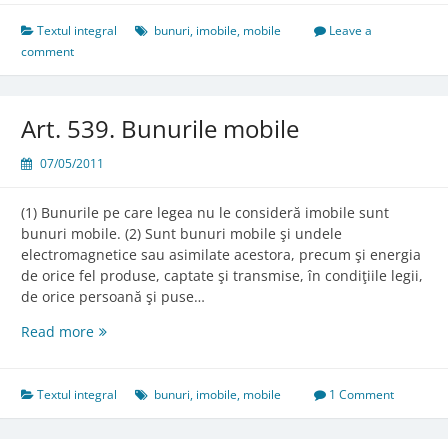
Textul integral
bunuri
,
imobile
,
mobile
Leave a
comment
Art. 539. Bunurile mobile
07/05/2011
(1) Bunurile pe care legea nu le consideră imobile sunt
bunuri mobile. (2) Sunt bunuri mobile şi undele
electromagnetice sau asimilate acestora, precum şi energia
de orice fel produse, captate şi transmise, în condiţiile legii,
de orice persoană şi puse…
Art.
Read more
539.
Bunurile
mobile
Textul integral
bunuri
,
imobile
,
mobile
1 Comment