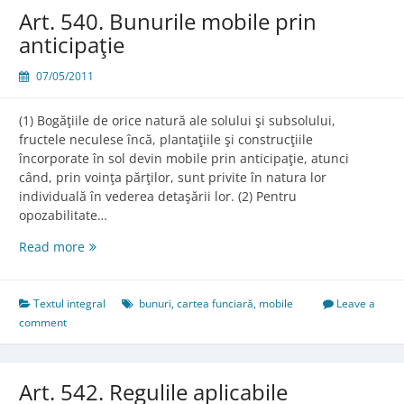
Art. 540. Bunurile mobile prin
anticipaţie
07/05/2011
(1) Bogăţiile de orice natură ale solului şi subsolului,
fructele neculese încă, plantaţiile şi construcţiile
încorporate în sol devin mobile prin anticipaţie, atunci
când, prin voinţa părţilor, sunt privite în natura lor
individuală în vederea detaşării lor. (2) Pentru
opozabilitate…
Art.
Read more
540.
Bunurile
mobile
Textul integral
bunuri
,
cartea funciară
,
mobile
Leave a
prin
comment
anticipaţie
Art. 542. Regulile aplicabile