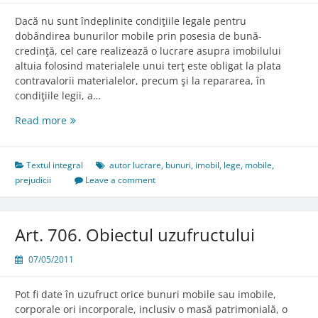
Dacă nu sunt îndeplinite condiţiile legale pentru
dobândirea bunurilor mobile prin posesia de bună-
credinţă, cel care realizează o lucrare asupra imobilului
altuia folosind materialele unui terţ este obligat la plata
contravalorii materialelor, precum şi la repararea, în
condiţiile legii, a…
Art.
Read more
594.
Autorul
lucrării
Textul integral
autor lucrare
,
bunuri
,
imobil
,
lege
,
mobile
,
care
prejudicii
Leave a comment
foloseşte
materialele
altuia
Art. 706. Obiectul uzufructului
07/05/2011
Pot fi date în uzufruct orice bunuri mobile sau imobile,
corporale ori incorporale, inclusiv o masă patrimonială, o