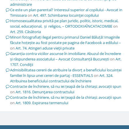
administrare
Ce este un plan parental? Interesul superior al copilului - Avocat in
Timisoara
on
Art. 497. Schimbarea locuinţei copilului
Homosexualitatea privită pe plan juridic, politic, istoric, medical,
social, educațional, și religios, – ORTODOXIAÎNCATACOMBE
on
Art. 259. Căsătoria
Minori fotografiați ilegal pentru primarul Daniel Băluță! Imaginile
făcute hoțește au fost postate pe pagina de Facebook a edilului –
on
Art. 74. Atingeri aduse vieţii private
Garanția contra viciilor ascunse în imobiliare: Abuzul de încredere
și răspunderea asociatului – Avocat Consultanță București
on
Art.
1707. Condiţii
Admisibilitatea cererii de atribuire la divorț a beneficiului locuinței
familiei în lipsa unei cereri de partaj - ESSENTIALS
on
Art. 324.
Atribuirea beneficiului contractului de închiriere
Contracte de închiriere, să nu iei țeapă de la chiriași; avocații spun
on
Art. 1816. Denunţarea contractului
Contracte de închiriere, să nu iei țeapă de la chiriași; avocații spun
on
Art. 1809. Expirarea termenului