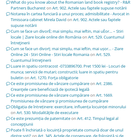
What do you know about the Romanian land book registry? - R&R
Partners Bucharest
on
Art. 902. Actele sau faptele supuse notării
Notarea în cartea funciară a unui proces; admisibilitate - Avocat in
Timisoara cabinet Mirela David
on
Art. 902. Actele sau faptele
supuse notării
Cum se face un divorÈ; mai simplu, mai ieftin, mai uÈor… – Stiri
locale | Ziare locale online din România
on
Art. 529. Cuantumul
întreţinerii
Cum se face un divorț; mai simplu, mai ieftin, mai ușor… - Ziare
Online 24 - Stiri Online - Stiri locale Romania
on
Art. 529.
Cuantumul întreţinerii
Luare in spatiu contracost -0733896700. Pret 1500 lei - Locuri de
munca; servicii de mutari; constructii; luare in spatiu pentru
buletin
on
Art. 1270. Forţa obligatorie
Ce este promisiunea de vânzare cumpărare
on
Art. 2386.
Creanţele care beneficiază de ipotecă legală
Ce este promisiunea de vânzare cumpărare
on
Art. 1669.
Promisiunea de vânzare şi promisiunea de cumpărare
Obligația de întreținere: exercitare, influența locuinței minorului
on
Art. 530. Modalităţile de executare
Ce este prezumția de paternitate
on
Art. 412. Timpul legal al
concepţiunii
Poate fi închiriată o locuință proprietate comună doar de unul
dintre soți?
on
Art. 345. Actele de conservare, de folosinţă şi de