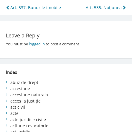
Post
Art. 537. Bunurile imobile
Art. 535. Noţiunea
navigation
Leave a Reply
You must be
logged in
to post a comment.
Index
abuz de drept
accesiune
accesiune naturala
acces la justiție
act civil
acte
acte juridice civile
acțiune revocatorie
act juridic