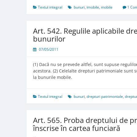
Bunurile
mobile
Textul integral
bunuri
,
imobile
,
mobile
1 Co
Art. 542. Regulile aplicabile d
bunurilor
07/05/2011
(1) Dacă nu se prevede altfel, sunt supuse regulilo
acestora. (2) Celelalte drepturi patrimoniale sunt s
la bunurile mobile.
Textul integral
bunuri
,
drepturi patrimoniale
,
dreptur
Art. 565. Proba dreptului de p
înscrise în cartea funciară