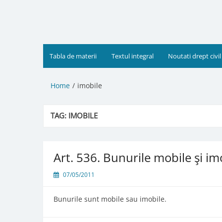
Skip
to
content
Tabla de materii
Textul integral
Noutati drept civil
Home
imobile
TAG:
IMOBILE
Art. 536. Bunurile mobile şi im
07/05/2011
Bunurile sunt mobile sau imobile.