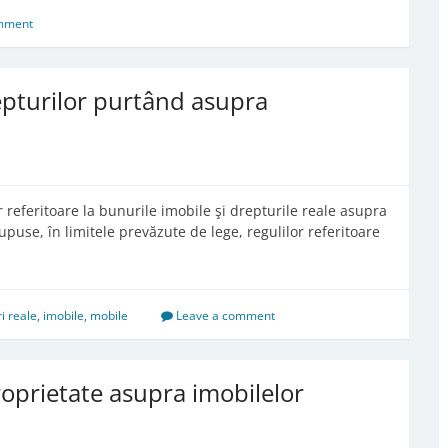
mment
repturilor purtând asupra
r referitoare la bunurile imobile şi drepturile reale asupra
upuse, în limitele prevăzute de lege, regulilor referitoare
i reale
,
imobile
,
mobile
Leave a comment
roprietate asupra imobilelor