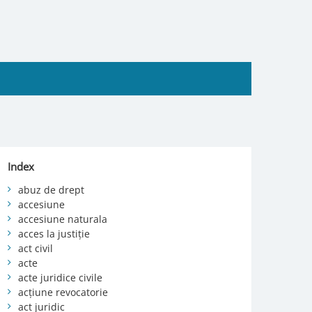
Index
abuz de drept
accesiune
accesiune naturala
acces la justiție
act civil
acte
acte juridice civile
acțiune revocatorie
act juridic