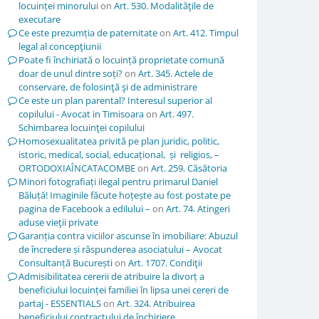
locuinței minorului
on
Art. 530. Modalităţile de
executare
Ce este prezumția de paternitate
on
Art. 412. Timpul
legal al concepţiunii
Poate fi închiriată o locuință proprietate comună
doar de unul dintre soți?
on
Art. 345. Actele de
conservare, de folosinţă şi de administrare
Ce este un plan parental? Interesul superior al
copilului - Avocat in Timisoara
on
Art. 497.
Schimbarea locuinţei copilului
Homosexualitatea privită pe plan juridic, politic,
istoric, medical, social, educațional, și religios, –
ORTODOXIAÎNCATACOMBE
on
Art. 259. Căsătoria
Minori fotografiați ilegal pentru primarul Daniel
Băluță! Imaginile făcute hoțește au fost postate pe
pagina de Facebook a edilului –
on
Art. 74. Atingeri
aduse vieţii private
Garanția contra viciilor ascunse în imobiliare: Abuzul
de încredere și răspunderea asociatului – Avocat
Consultanță București
on
Art. 1707. Condiţii
Admisibilitatea cererii de atribuire la divorț a
beneficiului locuinței familiei în lipsa unei cereri de
partaj - ESSENTIALS
on
Art. 324. Atribuirea
beneficiului contractului de închiriere