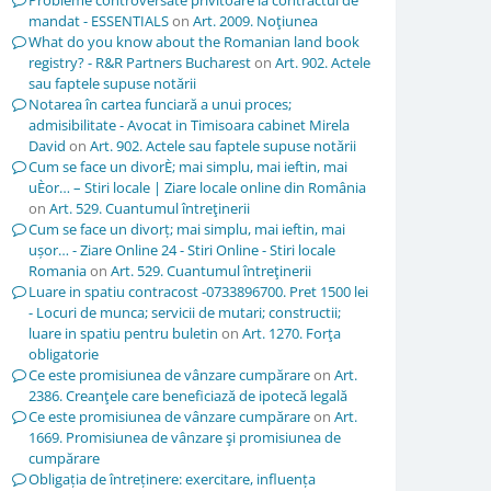
Probleme controversate privitoare la contractul de
mandat - ESSENTIALS
on
Art. 2009. Noţiunea
What do you know about the Romanian land book
registry? - R&R Partners Bucharest
on
Art. 902. Actele
sau faptele supuse notării
Notarea în cartea funciară a unui proces;
admisibilitate - Avocat in Timisoara cabinet Mirela
David
on
Art. 902. Actele sau faptele supuse notării
Cum se face un divorÈ; mai simplu, mai ieftin, mai
uÈor… – Stiri locale | Ziare locale online din România
on
Art. 529. Cuantumul întreţinerii
Cum se face un divorț; mai simplu, mai ieftin, mai
ușor… - Ziare Online 24 - Stiri Online - Stiri locale
Romania
on
Art. 529. Cuantumul întreţinerii
Luare in spatiu contracost -0733896700. Pret 1500 lei
- Locuri de munca; servicii de mutari; constructii;
luare in spatiu pentru buletin
on
Art. 1270. Forţa
obligatorie
Ce este promisiunea de vânzare cumpărare
on
Art.
2386. Creanţele care beneficiază de ipotecă legală
Ce este promisiunea de vânzare cumpărare
on
Art.
1669. Promisiunea de vânzare şi promisiunea de
cumpărare
Obligația de întreținere: exercitare, influența