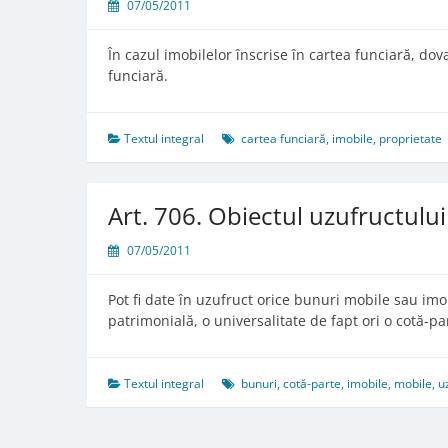
07/05/2011
În cazul imobilelor înscrise în cartea funciară, do
funciară.
Textul integral
cartea funciară
,
imobile
,
proprietate
Art. 706. Obiectul uzufructului
07/05/2011
Pot fi date în uzufruct orice bunuri mobile sau imo
patrimonială, o universalitate de fapt ori o cotă-pa
Textul integral
bunuri
,
cotă-parte
,
imobile
,
mobile
,
u