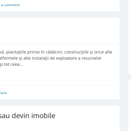
e a comment
, plantaţiile prinse în rădăcini, construcţiile şi orice alte
tformele şi alte instalaţii de exploatare a resurselor
şi tot ceea…
ment
sau devin imobile