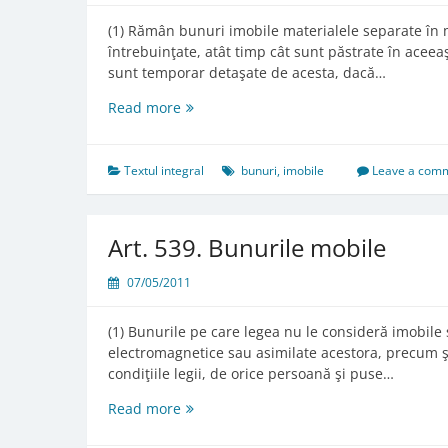
(1) Rămân bunuri imobile materialele separate în 
întrebuinţate, atât timp cât sunt păstrate în aceea
sunt temporar detaşate de acesta, dacă…
Art.
Read more
538.
Bunurile
care
Textul integral
bunuri
,
imobile
Leave a com
rămân
sau
devin
Art. 539. Bunurile mobile
imobile
07/05/2011
(1) Bunurile pe care legea nu le consideră imobile
electromagnetice sau asimilate acestora, precum şi
condiţiile legii, de orice persoană şi puse…
Art.
Read more
539.