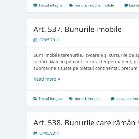
Textul integral
bunuri
,
imobile
,
mobile
Leav
Art. 537. Bunurile imobile
07/05/2011
Sunt imobile terenurile, izvoarele şi cursurile de apă
lucrări fixate în pământ cu caracter permanent, pla
submarine situate pe platoul continental, precum 
Art.
Read more
537.
Bunurile
imobile
Textul integral
bunuri
,
imobile
Leave a com
Art. 538. Bunurile care rămân 
07/05/2011