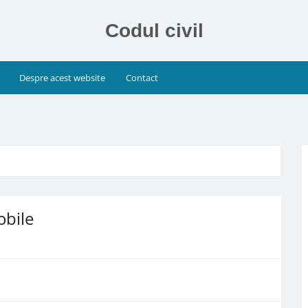
Codul civil
Despre acest website
Contact
obile