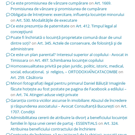
Ce este promisiunea de vânzare cumpărare
on
Art. 1669.
Promisiunea de vânzare şi promisiunea de cumpărare
Obligația de întreținere: exercitare, influența locuinței minorului
on
Art. 530. Modalităţile de executare
Ce este prezumția de paternitate
on
Art. 412. Timpul legal al
concepţiunii
Poate fi închiriată o locuință proprietate comună doar de unul
dintre soți?
on
Art. 345. Actele de conservare, de folosinţă şi de
administrare
Ce este un plan parental? Interesul superior al copilului - Avocat in
Timisoara
on
Art. 497. Schimbarea locuinţei copilului
Homosexualitatea privită pe plan juridic, politic, istoric, medical,
social, educațional, și religios, – ORTODOXIAÎNCATACOMBE
on
Art. 259. Căsătoria
Minori fotografiați ilegal pentru primarul Daniel Băluță! Imaginile
făcute hoțește au fost postate pe pagina de Facebook a edilului –
on
Art. 74. Atingeri aduse vieţii private
Garanția contra viciilor ascunse în imobiliare: Abuzul de încredere
și răspunderea asociatului – Avocat Consultanță București
on
Art.
1707. Condiţii
Admisibilitatea cererii de atribuire la divorț a beneficiului locuinței
familiei în lipsa unei cereri de partaj - ESSENTIALS
on
Art. 324.
Atribuirea beneficiului contractului de închiriere
Contracte de închiriere, să nu iei țeapă de la chiriași; avocații spun