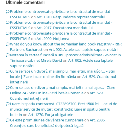
Ultimele comentarii
Probleme controversate privitoare la contractul de mandat -
ESSENTIALS
on
Art. 1310. Răspunderea reprezentantului
Probleme controversate privitoare la contractul de mandat -
ESSENTIALS
on
Art. 2017. Executarea mandatului
Probleme controversate privitoare la contractul de mandat -
ESSENTIALS
on
Art. 2009. Noţiunea
What do you know about the Romanian land book registry? - R&R
Partners Bucharest
on
Art. 902. Actele sau faptele supuse notării
Notarea în cartea funciară a unui proces; admisibilitate - Avocat in
Timisoara cabinet Mirela David
on
Art. 902. Actele sau faptele
supuse notării
Cum se face un divorÈ; mai simplu, mai ieftin, mai uÈor… – Stiri
locale | Ziare locale online din România
on
Art. 529. Cuantumul
întreţinerii
Cum se face un divorț; mai simplu, mai ieftin, mai ușor… - Ziare
Online 24 - Stiri Online - Stiri locale Romania
on
Art. 529.
Cuantumul întreţinerii
Luare in spatiu contracost -0733896700. Pret 1500 lei - Locuri de
munca; servicii de mutari; constructii; luare in spatiu pentru
buletin
on
Art. 1270. Forţa obligatorie
Ce este promisiunea de vânzare cumpărare
on
Art. 2386.
Creanţele care beneficiază de ipotecă legală