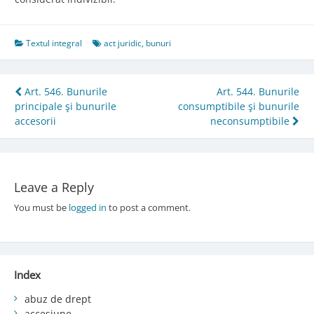
Textul integral
act juridic
,
bunuri
Post
Art. 546. Bunurile
Art. 544. Bunurile
principale şi bunurile
consumptibile şi bunurile
navigation
accesorii
neconsumptibile
Leave a Reply
You must be
logged in
to post a comment.
Index
abuz de drept
accesiune