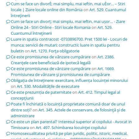
Cum se face un divorÈ; mai simplu, mai ieftin, mai uÈor… – Stiri
locale | Ziare locale online din România
on
Art. 529. Cuantumul
întreţinerii
Cum se face un divorț; mai simplu, mai ieftin, mai ușor… - Ziare
Online 24 - Stiri Online - Stiri locale Romania
on
Art. 529.
Cuantumul întreţinerii
Luare in spatiu contracost -0733896700. Pret 1500 lei - Locuri de
munca; servicii de mutari; constructii; luare in spatiu pentru
buletin
on
Art. 1270. Forţa obligatorie
Ce este promisiunea de vânzare cumpărare
on
Art. 2386.
Creanţele care beneficiază de ipotecă legală
Ce este promisiunea de vânzare cumpărare
on
Art. 1669.
Promisiunea de vânzare şi promisiunea de cumpărare
Obligația de întreținere: exercitare, influența locuinței minorului
on
Art. 530. Modalităţile de executare
Ce este prezumția de paternitate
on
Art. 412. Timpul legal al
concepţiunii
Poate fi închiriată o locuință proprietate comună doar de unul
dintre soți?
on
Art. 345. Actele de conservare, de folosinţă şi de
administrare
Ce este un plan parental? Interesul superior al copilului - Avocat in
Timisoara
on
Art. 497. Schimbarea locuinţei copilului
Homosexualitatea privită pe plan juridic, politic, istoric, medical,