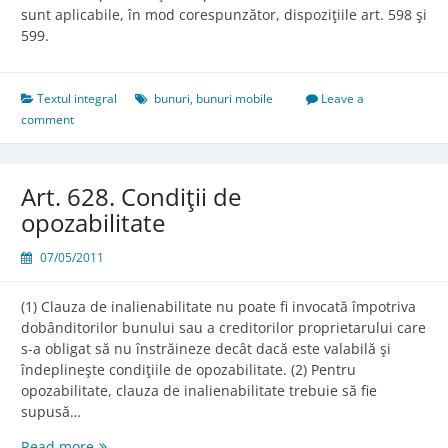
sunt aplicabile, în mod corespunzător, dispoziţiile art. 598 şi
599.
Textul integral
bunuri
,
bunuri mobile
Leave a
comment
Art. 628. Condiţii de
opozabilitate
07/05/2011
(1) Clauza de inalienabilitate nu poate fi invocată împotriva
dobânditorilor bunului sau a creditorilor proprietarului care
s-a obligat să nu înstrăineze decât dacă este valabilă şi
îndeplineşte condiţiile de opozabilitate. (2) Pentru
opozabilitate, clauza de inalienabilitate trebuie să fie
supusă…
Art.
Read more