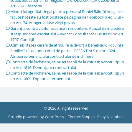
social, educațional, și religios, – ORTODOXIAÎNCATACOMBE
on
Art. 259. Căsătoria
Minori fotografiați ilegal pentru primarul Daniel Băluță! Imaginile
făcute hoțește au fost postate pe pagina de Facebook a edilului –
on
Art. 74. Atingeri aduse vieţii private
Garanția contra viciilor ascunse în imobiliare: Abuzul de încredere
și răspunderea asociatului – Avocat Consultanță București
on
Art.
1707. Condiţii
Admisibilitatea cererii de atribuire la divorț a beneficiului locuinței
familiei în lipsa unei cereri de partaj - ESSENTIALS
on
Art. 324.
Atribuirea beneficiului contractului de închiriere
Contracte de închiriere, să nu iei țeapă de la chiriași; avocații spun
on
Art. 1816. Denunţarea contractului
Contracte de închiriere, să nu iei țeapă de la chiriași; avocații spun
on
Art. 1809. Expirarea termenului
© 2026 All rights reserved
Proudly powered by WordPress
|
Theme: Simple Life by
Nilambar
.