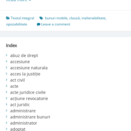
628.
Condiţii
de
Textul integral
bunuri mobile
,
clauză
,
inalienabilitate
,
opozabilitate
opozabilitate
Leave a comment
Index
abuz de drept
accesiune
accesiune naturala
acces la justiție
act civil
acte
acte juridice civile
acțiune revocatorie
act juridic
administrare
administrare bunuri
administrator
adoptat