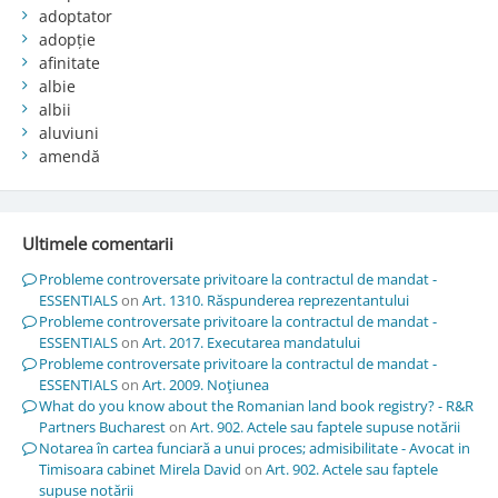
adoptator
adopție
afinitate
albie
albii
aluviuni
amendă
Ultimele comentarii
Probleme controversate privitoare la contractul de mandat -
ESSENTIALS
on
Art. 1310. Răspunderea reprezentantului
Probleme controversate privitoare la contractul de mandat -
ESSENTIALS
on
Art. 2017. Executarea mandatului
Probleme controversate privitoare la contractul de mandat -
ESSENTIALS
on
Art. 2009. Noţiunea
What do you know about the Romanian land book registry? - R&R
Partners Bucharest
on
Art. 902. Actele sau faptele supuse notării
Notarea în cartea funciară a unui proces; admisibilitate - Avocat in
Timisoara cabinet Mirela David
on
Art. 902. Actele sau faptele
supuse notării