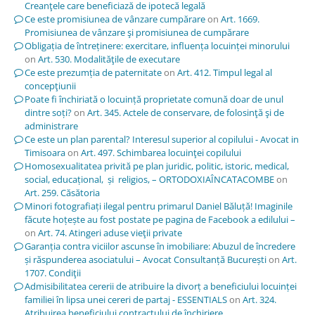
Creanţele care beneficiază de ipotecă legală
Ce este promisiunea de vânzare cumpărare
on
Art. 1669.
Promisiunea de vânzare şi promisiunea de cumpărare
Obligația de întreținere: exercitare, influența locuinței minorului
on
Art. 530. Modalităţile de executare
Ce este prezumția de paternitate
on
Art. 412. Timpul legal al
concepţiunii
Poate fi închiriată o locuință proprietate comună doar de unul
dintre soți?
on
Art. 345. Actele de conservare, de folosinţă şi de
administrare
Ce este un plan parental? Interesul superior al copilului - Avocat in
Timisoara
on
Art. 497. Schimbarea locuinţei copilului
Homosexualitatea privită pe plan juridic, politic, istoric, medical,
social, educațional, și religios, – ORTODOXIAÎNCATACOMBE
on
Art. 259. Căsătoria
Minori fotografiați ilegal pentru primarul Daniel Băluță! Imaginile
făcute hoțește au fost postate pe pagina de Facebook a edilului –
on
Art. 74. Atingeri aduse vieţii private
Garanția contra viciilor ascunse în imobiliare: Abuzul de încredere
și răspunderea asociatului – Avocat Consultanță București
on
Art.
1707. Condiţii
Admisibilitatea cererii de atribuire la divorț a beneficiului locuinței
familiei în lipsa unei cereri de partaj - ESSENTIALS
on
Art. 324.
Atribuirea beneficiului contractului de închiriere