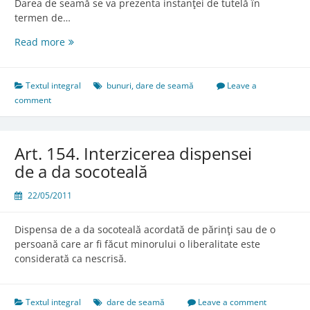
Darea de seamă se va prezenta instanţei de tutelă în
termen de…
Art.
Read more
152.
Darea
de
Textul integral
bunuri
,
dare de seamă
Leave a
seamă
comment
Art. 154. Interzicerea dispensei
de a da socoteală
22/05/2011
Dispensa de a da socoteală acordată de părinţi sau de o
persoană care ar fi făcut minorului o liberalitate este
considerată ca nescrisă.
Textul integral
dare de seamă
Leave a comment