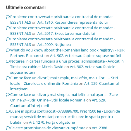
Ultimele comentarii
Probleme controversate privitoare la contractul de mandat -
ESSENTIALS
on
Art. 1310. Răspunderea reprezentantului
Probleme controversate privitoare la contractul de mandat -
ESSENTIALS
on
Art. 2017. Executarea mandatului
Probleme controversate privitoare la contractul de mandat -
ESSENTIALS
on
Art. 2009. Noţiunea
What do you know about the Romanian land book registry? - R&R
Partners Bucharest
on
Art. 902. Actele sau faptele supuse notării
Notarea în cartea funciară a unui proces; admisibilitate - Avocat in
Timisoara cabinet Mirela David
on
Art. 902. Actele sau faptele
supuse notării
Cum se face un divorÈ; mai simplu, mai ieftin, mai uÈor… – Stiri
locale | Ziare locale online din România
on
Art. 529. Cuantumul
întreţinerii
Cum se face un divorț; mai simplu, mai ieftin, mai ușor… - Ziare
Online 24 - Stiri Online - Stiri locale Romania
on
Art. 529.
Cuantumul întreţinerii
Luare in spatiu contracost -0733896700. Pret 1500 lei - Locuri de
munca; servicii de mutari; constructii; luare in spatiu pentru
buletin
on
Art. 1270. Forţa obligatorie
Ce este promisiunea de vânzare cumpărare
on
Art. 2386.