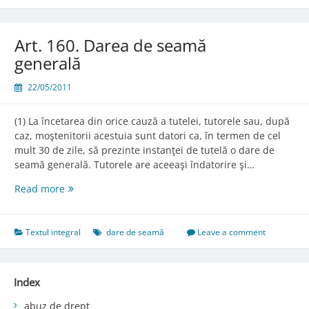
Art. 160. Darea de seamă
generală
22/05/2011
(1) La încetarea din orice cauză a tutelei, tutorele sau, după
caz, moştenitorii acestuia sunt datori ca, în termen de cel
mult 30 de zile, să prezinte instanţei de tutelă o dare de
seamă generală. Tutorele are aceeaşi îndatorire şi…
Art.
Read more
160.
Darea
de
Textul integral
dare de seamă
Leave a comment
seamă
generală
Index
abuz de drept