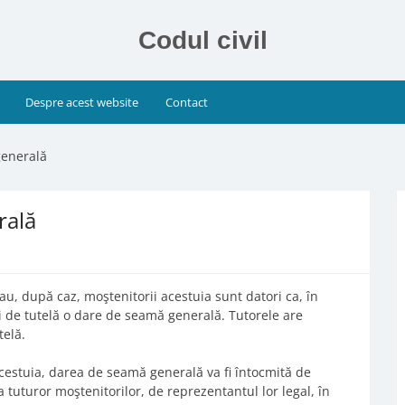
Codul civil
Despre acest website
Contact
generală
rală
sau, după caz, moştenitorii acestuia sunt datori ca, în
ei de tutelă o dare de seamă generală. Tutorele are
telă.
acestuia, darea de seamă generală va fi întocmită de
a tuturor moştenitorilor, de reprezentantul lor legal, în