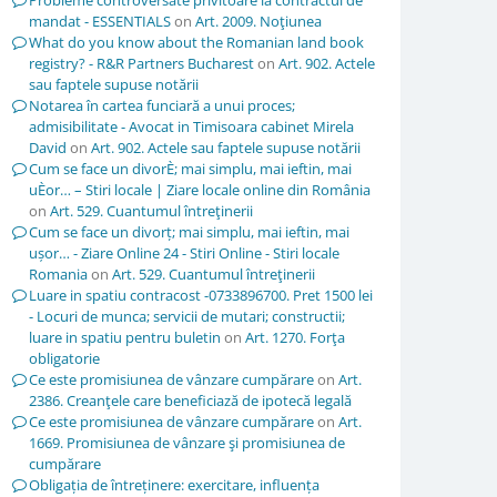
Probleme controversate privitoare la contractul de
mandat - ESSENTIALS
on
Art. 2009. Noţiunea
What do you know about the Romanian land book
registry? - R&R Partners Bucharest
on
Art. 902. Actele
sau faptele supuse notării
Notarea în cartea funciară a unui proces;
admisibilitate - Avocat in Timisoara cabinet Mirela
David
on
Art. 902. Actele sau faptele supuse notării
Cum se face un divorÈ; mai simplu, mai ieftin, mai
uÈor… – Stiri locale | Ziare locale online din România
on
Art. 529. Cuantumul întreţinerii
Cum se face un divorț; mai simplu, mai ieftin, mai
ușor… - Ziare Online 24 - Stiri Online - Stiri locale
Romania
on
Art. 529. Cuantumul întreţinerii
Luare in spatiu contracost -0733896700. Pret 1500 lei
- Locuri de munca; servicii de mutari; constructii;
luare in spatiu pentru buletin
on
Art. 1270. Forţa
obligatorie
Ce este promisiunea de vânzare cumpărare
on
Art.
2386. Creanţele care beneficiază de ipotecă legală
Ce este promisiunea de vânzare cumpărare
on
Art.
1669. Promisiunea de vânzare şi promisiunea de
cumpărare
Obligația de întreținere: exercitare, influența