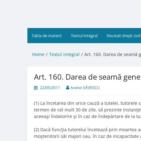
Skip
to
content
Tabla de materii
Textul integral
Noutati drept civil
Home
Textul integral
Art. 160. Darea de seamă 
Art. 160. Darea de seamă gene
22/05/2011
Andrei SĂVESCU
(1) La încetarea din orice cauză a tutelei, tutorele 
termen de cel mult 30 de zile, să prezinte instanţ
aceeaşi îndatorire şi în caz de îndepărtare de la tu
(2) Dacă funcţia tutorelui încetează prin moartea 
moştenitorii săi majori sau, în caz de incapacitate 