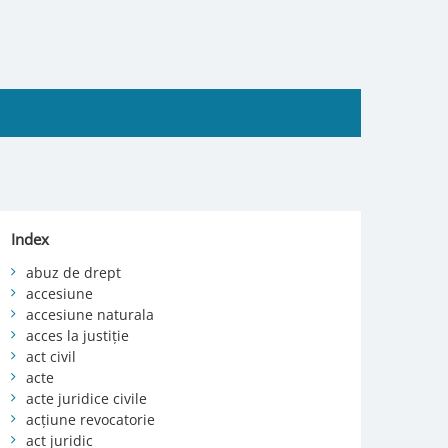
Index
abuz de drept
accesiune
accesiune naturala
acces la justiție
act civil
acte
acte juridice civile
acțiune revocatorie
act juridic