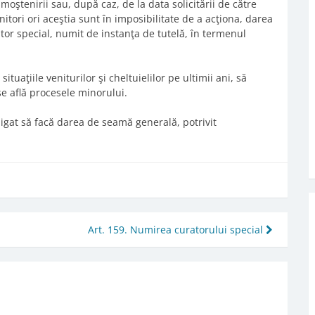
moştenirii sau, după caz, de la data solicitării de către
nitori ori aceştia sunt în imposibilitate de a acţiona, darea
tor special, numit de instanţa de tutelă, în termenul
uaţiile veniturilor şi cheltuielilor pe ultimii ani, să
 se află procesele minorului.
bligat să facă darea de seamă generală, potrivit
Art. 159. Numirea curatorului special