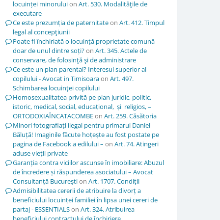
locuinței minorului
on
Art. 530. Modalităţile de
executare
Ce este prezumția de paternitate
on
Art. 412. Timpul
legal al concepţiunii
Poate fi închiriată o locuință proprietate comună
doar de unul dintre soți?
on
Art. 345. Actele de
conservare, de folosinţă şi de administrare
Ce este un plan parental? Interesul superior al
copilului - Avocat in Timisoara
on
Art. 497.
Schimbarea locuinţei copilului
Homosexualitatea privită pe plan juridic, politic,
istoric, medical, social, educațional, și religios, –
ORTODOXIAÎNCATACOMBE
on
Art. 259. Căsătoria
Minori fotografiați ilegal pentru primarul Daniel
Băluță! Imaginile făcute hoțește au fost postate pe
pagina de Facebook a edilului –
on
Art. 74. Atingeri
aduse vieţii private
Garanția contra viciilor ascunse în imobiliare: Abuzul
de încredere și răspunderea asociatului – Avocat
Consultanță București
on
Art. 1707. Condiţii
Admisibilitatea cererii de atribuire la divorț a
beneficiului locuinței familiei în lipsa unei cereri de
partaj - ESSENTIALS
on
Art. 324. Atribuirea
beneficiului contractului de închiriere