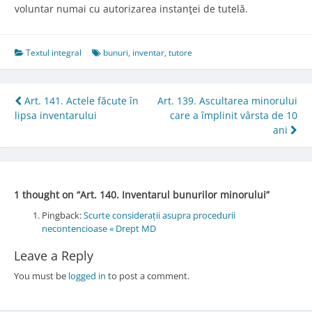
voluntar numai cu autorizarea instanţei de tutelă.
Textul integral
bunuri
,
inventar
,
tutore
Post
Art. 141. Actele făcute în
Art. 139. Ascultarea minorului
lipsa inventarului
care a împlinit vârsta de 10
navigation
ani
1 thought on “
Art. 140. Inventarul bunurilor minorului
”
Pingback:
Scurte considerații asupra procedurii
necontencioase « Drept MD
Leave a Reply
You must be
logged in
to post a comment.