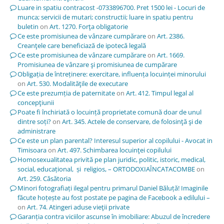
Luare in spatiu contracost -0733896700. Pret 1500 lei - Locuri de
munca; servicii de mutari; constructii; luare in spatiu pentru
buletin
on
Art. 1270. Forţa obligatorie
Ce este promisiunea de vânzare cumpărare
on
Art. 2386.
Creanţele care beneficiază de ipotecă legală
Ce este promisiunea de vânzare cumpărare
on
Art. 1669.
Promisiunea de vânzare şi promisiunea de cumpărare
Obligația de întreținere: exercitare, influența locuinței minorului
on
Art. 530. Modalităţile de executare
Ce este prezumția de paternitate
on
Art. 412. Timpul legal al
concepţiunii
Poate fi închiriată o locuință proprietate comună doar de unul
dintre soți?
on
Art. 345. Actele de conservare, de folosinţă şi de
administrare
Ce este un plan parental? Interesul superior al copilului - Avocat in
Timisoara
on
Art. 497. Schimbarea locuinţei copilului
Homosexualitatea privită pe plan juridic, politic, istoric, medical,
social, educațional, și religios, – ORTODOXIAÎNCATACOMBE
on
Art. 259. Căsătoria
Minori fotografiați ilegal pentru primarul Daniel Băluță! Imaginile
făcute hoțește au fost postate pe pagina de Facebook a edilului –
on
Art. 74. Atingeri aduse vieţii private
Garanția contra viciilor ascunse în imobiliare: Abuzul de încredere