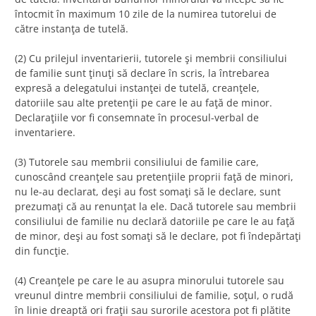
întocmit în maximum 10 zile de la numirea tutorelui de
către instanţa de tutelă.
(2) Cu prilejul inventarierii, tutorele şi membrii consiliului
de familie sunt ţinuţi să declare în scris, la întrebarea
expresă a delegatului instanţei de tutelă, creanţele,
datoriile sau alte pretenţii pe care le au faţă de minor.
Declaraţiile vor fi consemnate în procesul-verbal de
inventariere.
(3) Tutorele sau membrii consiliului de familie care,
cunoscând creanţele sau pretenţiile proprii faţă de minori,
nu le-au declarat, deşi au fost somaţi să le declare, sunt
prezumaţi că au renunţat la ele. Dacă tutorele sau membrii
consiliului de familie nu declară datoriile pe care le au faţă
de minor, deşi au fost somaţi să le declare, pot fi îndepărtaţi
din funcţie.
(4) Creanţele pe care le au asupra minorului tutorele sau
vreunul dintre membrii consiliului de familie, soţul, o rudă
în linie dreaptă ori fraţii sau surorile acestora pot fi plătite