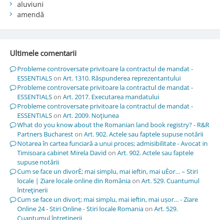
aluviuni
amendă
Ultimele comentarii
Probleme controversate privitoare la contractul de mandat -
ESSENTIALS
on
Art. 1310. Răspunderea reprezentantului
Probleme controversate privitoare la contractul de mandat -
ESSENTIALS
on
Art. 2017. Executarea mandatului
Probleme controversate privitoare la contractul de mandat -
ESSENTIALS
on
Art. 2009. Noţiunea
What do you know about the Romanian land book registry? - R&R
Partners Bucharest
on
Art. 902. Actele sau faptele supuse notării
Notarea în cartea funciară a unui proces; admisibilitate - Avocat in
Timisoara cabinet Mirela David
on
Art. 902. Actele sau faptele
supuse notării
Cum se face un divorÈ; mai simplu, mai ieftin, mai uÈor… – Stiri
locale | Ziare locale online din România
on
Art. 529. Cuantumul
întreţinerii
Cum se face un divorț; mai simplu, mai ieftin, mai ușor… - Ziare
Online 24 - Stiri Online - Stiri locale Romania
on
Art. 529.
Cuantumul întreţinerii