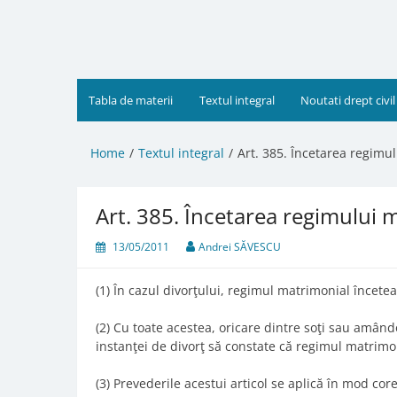
Skip
to
content
Tabla de materii
Textul integral
Noutati drept civil
Home
Textul integral
Art. 385. Încetarea regimu
Art. 385. Încetarea regimului 
13/05/2011
Andrei SĂVESCU
(1) În cazul divorţului, regimul matrimonial înceteaz
(2) Cu toate acestea, oricare dintre soţi sau amândo
instanţei de divorţ să constate că regimul matrimoni
(3) Prevederile acestui articol se aplică în mod cor