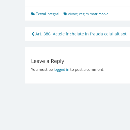
Textul integral
divorț
,
regim matrimonial
Post
Art. 386. Actele încheiate în frauda celuilalt soţ
navigation
Leave a Reply
You must be
logged in
to post a comment.