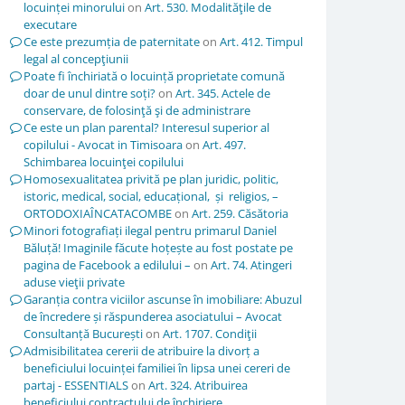
locuinței minorului
on
Art. 530. Modalităţile de
executare
Ce este prezumția de paternitate
on
Art. 412. Timpul
legal al concepţiunii
Poate fi închiriată o locuință proprietate comună
doar de unul dintre soți?
on
Art. 345. Actele de
conservare, de folosinţă şi de administrare
Ce este un plan parental? Interesul superior al
copilului - Avocat in Timisoara
on
Art. 497.
Schimbarea locuinţei copilului
Homosexualitatea privită pe plan juridic, politic,
istoric, medical, social, educațional, și religios, –
ORTODOXIAÎNCATACOMBE
on
Art. 259. Căsătoria
Minori fotografiați ilegal pentru primarul Daniel
Băluță! Imaginile făcute hoțește au fost postate pe
pagina de Facebook a edilului –
on
Art. 74. Atingeri
aduse vieţii private
Garanția contra viciilor ascunse în imobiliare: Abuzul
de încredere și răspunderea asociatului – Avocat
Consultanță București
on
Art. 1707. Condiţii
Admisibilitatea cererii de atribuire la divorț a
beneficiului locuinței familiei în lipsa unei cereri de
partaj - ESSENTIALS
on
Art. 324. Atribuirea
beneficiului contractului de închiriere