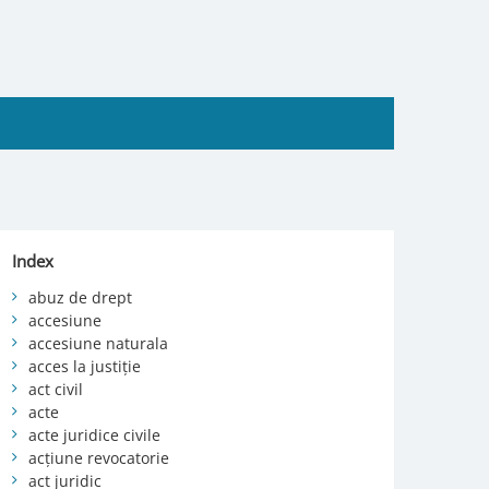
Index
abuz de drept
accesiune
accesiune naturala
acces la justiție
act civil
acte
acte juridice civile
acțiune revocatorie
act juridic