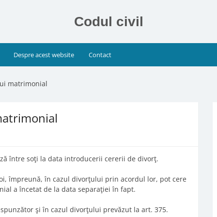
Codul civil
Despre acest website
Contact
lui matrimonial
matrimonial
ă între soţi la data introducerii cererii de divorţ.
i, împreună, în cazul divorţului prin acordul lor, pot cere
al a încetat de la data separaţiei în fapt.
espunzător şi în cazul divorţului prevăzut la art. 375.