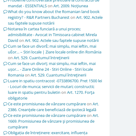
Probleme controversate privitoare la contractul de
mandat - ESSENTIALS
on
Art. 2009. Noţiunea
What do you know about the Romanian land book
registry? - R&R Partners Bucharest
on
Art. 902. Actele
sau faptele supuse notării
Notarea în cartea funciară a unui proces;
admisibilitate - Avocat in Timisoara cabinet Mirela
David
on
Art. 902. Actele sau faptele supuse notării
Cum se face un divorÈ; mai simplu, mai ieftin, mai
uÈor… – Stiri locale | Ziare locale online din România
on
Art. 529. Cuantumul întreţinerii
Cum se face un divorț; mai simplu, mai ieftin, mai
ușor… - Ziare Online 24 - Stiri Online - Stiri locale
Romania
on
Art. 529. Cuantumul întreţinerii
Luare in spatiu contracost -0733896700. Pret 1500 lei
- Locuri de munca; servicii de mutari; constructii;
luare in spatiu pentru buletin
on
Art. 1270. Forţa
obligatorie
Ce este promisiunea de vânzare cumpărare
on
Art.
2386. Creanţele care beneficiază de ipotecă legală
Ce este promisiunea de vânzare cumpărare
on
Art.
1669. Promisiunea de vânzare şi promisiunea de
cumpărare
Obligația de întreținere: exercitare, influența