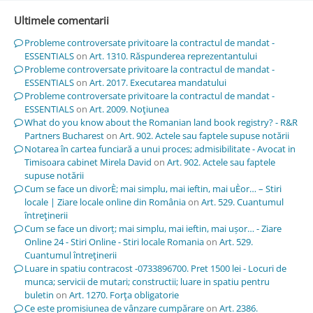
Ultimele comentarii
Probleme controversate privitoare la contractul de mandat -
ESSENTIALS
on
Art. 1310. Răspunderea reprezentantului
Probleme controversate privitoare la contractul de mandat -
ESSENTIALS
on
Art. 2017. Executarea mandatului
Probleme controversate privitoare la contractul de mandat -
ESSENTIALS
on
Art. 2009. Noţiunea
What do you know about the Romanian land book registry? - R&R
Partners Bucharest
on
Art. 902. Actele sau faptele supuse notării
Notarea în cartea funciară a unui proces; admisibilitate - Avocat in
Timisoara cabinet Mirela David
on
Art. 902. Actele sau faptele
supuse notării
Cum se face un divorÈ; mai simplu, mai ieftin, mai uÈor… – Stiri
locale | Ziare locale online din România
on
Art. 529. Cuantumul
întreţinerii
Cum se face un divorț; mai simplu, mai ieftin, mai ușor… - Ziare
Online 24 - Stiri Online - Stiri locale Romania
on
Art. 529.
Cuantumul întreţinerii
Luare in spatiu contracost -0733896700. Pret 1500 lei - Locuri de
munca; servicii de mutari; constructii; luare in spatiu pentru
buletin
on
Art. 1270. Forţa obligatorie
Ce este promisiunea de vânzare cumpărare
on
Art. 2386.