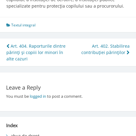
specializate pentru protecţia copilului sau a procurorului.
Textul integral
Post
Art. 404. Raporturile dintre
Art. 402. Stabilirea
părinţi şi copiii lor minori în
contribuţiei părinţilor
navigation
alte cazuri
Leave a Reply
You must be
logged in
to post a comment.
Index
abuz de drept