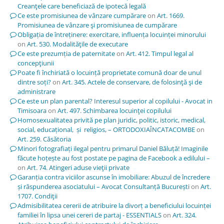
Creanţele care beneficiază de ipotecă legală
Ce este promisiunea de vânzare cumpărare
on
Art. 1669.
Promisiunea de vânzare şi promisiunea de cumpărare
Obligația de întreținere: exercitare, influența locuinței minorului
on
Art. 530. Modalităţile de executare
Ce este prezumția de paternitate
on
Art. 412. Timpul legal al
concepţiunii
Poate fi închiriată o locuință proprietate comună doar de unul
dintre soți?
on
Art. 345. Actele de conservare, de folosinţă şi de
administrare
Ce este un plan parental? Interesul superior al copilului - Avocat in
Timisoara
on
Art. 497. Schimbarea locuinţei copilului
Homosexualitatea privită pe plan juridic, politic, istoric, medical,
social, educațional, și religios, – ORTODOXIAÎNCATACOMBE
on
Art. 259. Căsătoria
Minori fotografiați ilegal pentru primarul Daniel Băluță! Imaginile
făcute hoțește au fost postate pe pagina de Facebook a edilului –
on
Art. 74. Atingeri aduse vieţii private
Garanția contra viciilor ascunse în imobiliare: Abuzul de încredere
și răspunderea asociatului – Avocat Consultanță București
on
Art.
1707. Condiţii
Admisibilitatea cererii de atribuire la divorț a beneficiului locuinței
familiei în lipsa unei cereri de partaj - ESSENTIALS
on
Art. 324.