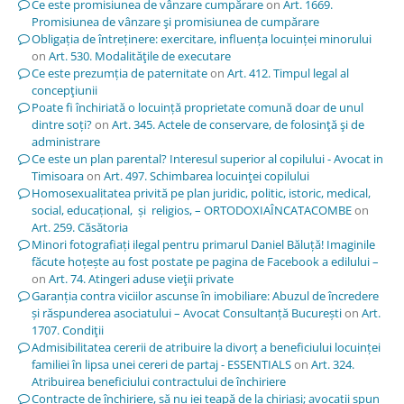
Ce este promisiunea de vânzare cumpărare
on
Art. 1669.
Promisiunea de vânzare şi promisiunea de cumpărare
Obligația de întreținere: exercitare, influența locuinței minorului
on
Art. 530. Modalităţile de executare
Ce este prezumția de paternitate
on
Art. 412. Timpul legal al
concepţiunii
Poate fi închiriată o locuință proprietate comună doar de unul
dintre soți?
on
Art. 345. Actele de conservare, de folosinţă şi de
administrare
Ce este un plan parental? Interesul superior al copilului - Avocat in
Timisoara
on
Art. 497. Schimbarea locuinţei copilului
Homosexualitatea privită pe plan juridic, politic, istoric, medical,
social, educațional, și religios, – ORTODOXIAÎNCATACOMBE
on
Art. 259. Căsătoria
Minori fotografiați ilegal pentru primarul Daniel Băluță! Imaginile
făcute hoțește au fost postate pe pagina de Facebook a edilului –
on
Art. 74. Atingeri aduse vieţii private
Garanția contra viciilor ascunse în imobiliare: Abuzul de încredere
și răspunderea asociatului – Avocat Consultanță București
on
Art.
1707. Condiţii
Admisibilitatea cererii de atribuire la divorț a beneficiului locuinței
familiei în lipsa unei cereri de partaj - ESSENTIALS
on
Art. 324.
Atribuirea beneficiului contractului de închiriere
Contracte de închiriere, să nu iei țeapă de la chiriași; avocații spun