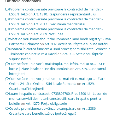
Ultimele comentarii
Probleme controversate privitoare la contractul de mandat -
ESSENTIALS
on
Art. 1310. Răspunderea reprezentantului
Probleme controversate privitoare la contractul de mandat -
ESSENTIALS
on
Art. 2017. Executarea mandatului
Probleme controversate privitoare la contractul de mandat -
ESSENTIALS
on
Art. 2009. Noţiunea
What do you know about the Romanian land book registry? - R&R
Partners Bucharest
on
Art. 902. Actele sau faptele supuse notării
Notarea în cartea funciară a unui proces; admisibilitate - Avocat in
Timisoara cabinet Mirela David
on
Art. 902. Actele sau faptele
supuse notării
Cum se face un divorÈ; mai simplu, mai ieftin, mai uÈor… – Stiri
locale | Ziare locale online din România
on
Art. 529. Cuantumul
întreţinerii
Cum se face un divorț; mai simplu, mai ieftin, mai ușor… - Ziare
Online 24 - Stiri Online - Stiri locale Romania
on
Art. 529.
Cuantumul întreţinerii
Luare in spatiu contracost -0733896700. Pret 1500 lei - Locuri de
munca; servicii de mutari; constructii; luare in spatiu pentru
buletin
on
Art. 1270. Forţa obligatorie
Ce este promisiunea de vânzare cumpărare
on
Art. 2386.
Creanţele care beneficiază de ipotecă legală