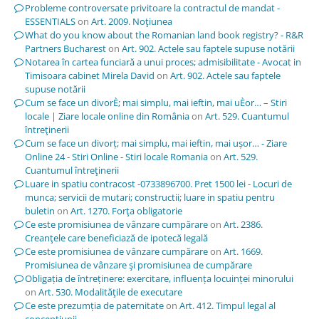
Probleme controversate privitoare la contractul de mandat -
ESSENTIALS
on
Art. 2009. Noţiunea
What do you know about the Romanian land book registry? - R&R
Partners Bucharest
on
Art. 902. Actele sau faptele supuse notării
Notarea în cartea funciară a unui proces; admisibilitate - Avocat in
Timisoara cabinet Mirela David
on
Art. 902. Actele sau faptele
supuse notării
Cum se face un divorÈ; mai simplu, mai ieftin, mai uÈor… – Stiri
locale | Ziare locale online din România
on
Art. 529. Cuantumul
întreţinerii
Cum se face un divorț; mai simplu, mai ieftin, mai ușor… - Ziare
Online 24 - Stiri Online - Stiri locale Romania
on
Art. 529.
Cuantumul întreţinerii
Luare in spatiu contracost -0733896700. Pret 1500 lei - Locuri de
munca; servicii de mutari; constructii; luare in spatiu pentru
buletin
on
Art. 1270. Forţa obligatorie
Ce este promisiunea de vânzare cumpărare
on
Art. 2386.
Creanţele care beneficiază de ipotecă legală
Ce este promisiunea de vânzare cumpărare
on
Art. 1669.
Promisiunea de vânzare şi promisiunea de cumpărare
Obligația de întreținere: exercitare, influența locuinței minorului
on
Art. 530. Modalităţile de executare
Ce este prezumția de paternitate
on
Art. 412. Timpul legal al
concepţiunii