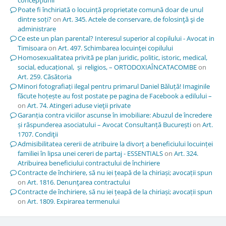
Poate fi închiriată o locuință proprietate comună doar de unul
dintre soți?
on
Art. 345. Actele de conservare, de folosinţă şi de
administrare
Ce este un plan parental? Interesul superior al copilului - Avocat in
Timisoara
on
Art. 497. Schimbarea locuinţei copilului
Homosexualitatea privită pe plan juridic, politic, istoric, medical,
social, educațional, și religios, – ORTODOXIAÎNCATACOMBE
on
Art. 259. Căsătoria
Minori fotografiați ilegal pentru primarul Daniel Băluță! Imaginile
făcute hoțește au fost postate pe pagina de Facebook a edilului –
on
Art. 74. Atingeri aduse vieţii private
Garanția contra viciilor ascunse în imobiliare: Abuzul de încredere
și răspunderea asociatului – Avocat Consultanță București
on
Art.
1707. Condiţii
Admisibilitatea cererii de atribuire la divorț a beneficiului locuinței
familiei în lipsa unei cereri de partaj - ESSENTIALS
on
Art. 324.
Atribuirea beneficiului contractului de închiriere
Contracte de închiriere, să nu iei țeapă de la chiriași; avocații spun
on
Art. 1816. Denunţarea contractului
Contracte de închiriere, să nu iei țeapă de la chiriași; avocații spun
on
Art. 1809. Expirarea termenului