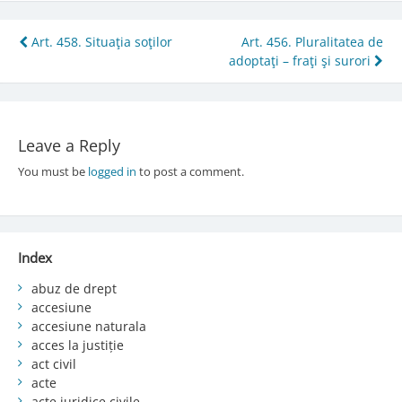
Post
Art. 458. Situaţia soţilor
Art. 456. Pluralitatea de
adoptaţi – fraţi şi surori
navigation
Leave a Reply
You must be
logged in
to post a comment.
Index
abuz de drept
accesiune
accesiune naturala
acces la justiție
act civil
acte
acte juridice civile