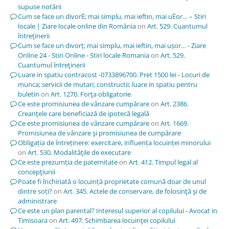
supuse notării
Cum se face un divorÈ; mai simplu, mai ieftin, mai uÈor… – Stiri
locale | Ziare locale online din România
on
Art. 529. Cuantumul
întreţinerii
Cum se face un divorț; mai simplu, mai ieftin, mai ușor… - Ziare
Online 24 - Stiri Online - Stiri locale Romania
on
Art. 529.
Cuantumul întreţinerii
Luare in spatiu contracost -0733896700. Pret 1500 lei - Locuri de
munca; servicii de mutari; constructii; luare in spatiu pentru
buletin
on
Art. 1270. Forţa obligatorie
Ce este promisiunea de vânzare cumpărare
on
Art. 2386.
Creanţele care beneficiază de ipotecă legală
Ce este promisiunea de vânzare cumpărare
on
Art. 1669.
Promisiunea de vânzare şi promisiunea de cumpărare
Obligația de întreținere: exercitare, influența locuinței minorului
on
Art. 530. Modalităţile de executare
Ce este prezumția de paternitate
on
Art. 412. Timpul legal al
concepţiunii
Poate fi închiriată o locuință proprietate comună doar de unul
dintre soți?
on
Art. 345. Actele de conservare, de folosinţă şi de
administrare
Ce este un plan parental? Interesul superior al copilului - Avocat in
Timisoara
on
Art. 497. Schimbarea locuinţei copilului