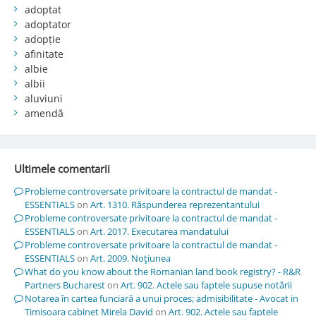
adoptat
adoptator
adopție
afinitate
albie
albii
aluviuni
amendă
Ultimele comentarii
Probleme controversate privitoare la contractul de mandat -
ESSENTIALS
on
Art. 1310. Răspunderea reprezentantului
Probleme controversate privitoare la contractul de mandat -
ESSENTIALS
on
Art. 2017. Executarea mandatului
Probleme controversate privitoare la contractul de mandat -
ESSENTIALS
on
Art. 2009. Noţiunea
What do you know about the Romanian land book registry? - R&R
Partners Bucharest
on
Art. 902. Actele sau faptele supuse notării
Notarea în cartea funciară a unui proces; admisibilitate - Avocat in
Timisoara cabinet Mirela David
on
Art. 902. Actele sau faptele