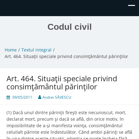
Codul civil
Home
Textul integral
Art. 464. Situaţii speciale privind consimţământul părinţilor
Art. 464. Situaţii speciale privind
consimţământul părinţilor
09/05/2011
Andrei SĂVESCU
(1) Dacă unul dintre părinţii fireşti este necunoscut, mort,
declarat mort, precum şi dacă se află, din orice motiv, în
imposibilitate de a-şi manifesta voinţa, consimţământul
celuilalt părinte este îndestulător. Când ambii părinţi se află
în una dintre aceste situaţii, adopţia se poate încheia fără