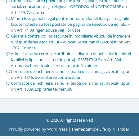
Homosexualitatea privită pe plan juridic, politic, istoric, medical,
social, educațional, și religios, – ORTODOXIAÎNCATACOMBE
on
Art. 259. Căsătoria
Minori fotografiați ilegal pentru primarul Daniel Băluță! Imaginile
făcute hoțește au fost postate pe pagina de Facebook a edilului –
on
Art. 74. Atingeri aduse vieţii private
Garanția contra viciilor ascunse în imobiliare: Abuzul de încredere
și răspunderea asociatului – Avocat Consultanță București
on
Art.
1707. Condiţii
Admisibilitatea cererii de atribuire la divorț a beneficiului locuinței
familiei în lipsa unei cereri de partaj - ESSENTIALS
on
Art. 324.
Atribuirea beneficiului contractului de închiriere
Contracte de închiriere, să nu iei țeapă de la chiriași; avocații spun
on
Art. 1816. Denunţarea contractului
Contracte de închiriere, să nu iei țeapă de la chiriași; avocații spun
on
Art. 1809. Expirarea termenului
© 2026 All rights reserved
Proudly powered by WordPress
|
Theme: Simple Life by
Nilambar
.