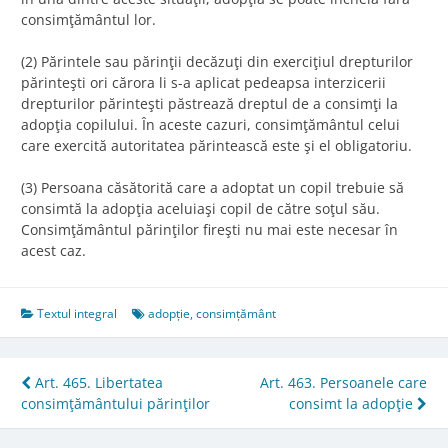
consimţământul lor.
(2) Părintele sau părinţii decăzuţi din exerciţiul drepturilor
părinteşti ori cărora li s-a aplicat pedeapsa interzicerii
drepturilor părinteşti păstrează dreptul de a consimţi la
adopţia copilului. În aceste cazuri, consimţământul celui
care exercită autoritatea părintească este şi el obligatoriu.
(3) Persoana căsătorită care a adoptat un copil trebuie să
consimtă la adopţia aceluiaşi copil de către soţul său.
Consimţământul părinţilor fireşti nu mai este necesar în
acest caz.
Textul integral
adopție
,
consimțământ
Post
Art. 465. Libertatea
Art. 463. Persoanele care
consimţământului părinţilor
consimt la adopţie
navigation