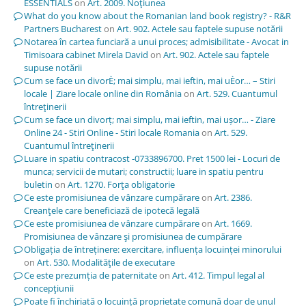
ESSENTIALS
on
Art. 2009. Noţiunea
What do you know about the Romanian land book registry? - R&R
Partners Bucharest
on
Art. 902. Actele sau faptele supuse notării
Notarea în cartea funciară a unui proces; admisibilitate - Avocat in
Timisoara cabinet Mirela David
on
Art. 902. Actele sau faptele
supuse notării
Cum se face un divorÈ; mai simplu, mai ieftin, mai uÈor… – Stiri
locale | Ziare locale online din România
on
Art. 529. Cuantumul
întreţinerii
Cum se face un divorț; mai simplu, mai ieftin, mai ușor… - Ziare
Online 24 - Stiri Online - Stiri locale Romania
on
Art. 529.
Cuantumul întreţinerii
Luare in spatiu contracost -0733896700. Pret 1500 lei - Locuri de
munca; servicii de mutari; constructii; luare in spatiu pentru
buletin
on
Art. 1270. Forţa obligatorie
Ce este promisiunea de vânzare cumpărare
on
Art. 2386.
Creanţele care beneficiază de ipotecă legală
Ce este promisiunea de vânzare cumpărare
on
Art. 1669.
Promisiunea de vânzare şi promisiunea de cumpărare
Obligația de întreținere: exercitare, influența locuinței minorului
on
Art. 530. Modalităţile de executare
Ce este prezumția de paternitate
on
Art. 412. Timpul legal al
concepţiunii
Poate fi închiriată o locuință proprietate comună doar de unul