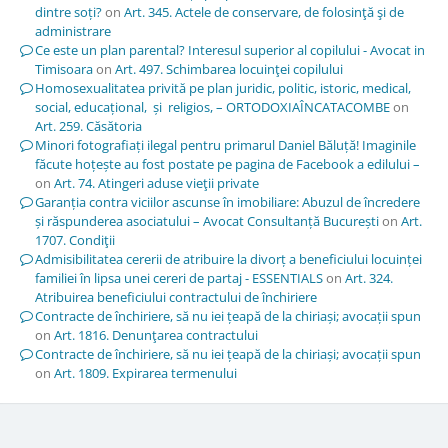
dintre soți?
on
Art. 345. Actele de conservare, de folosinţă şi de
administrare
Ce este un plan parental? Interesul superior al copilului - Avocat in
Timisoara
on
Art. 497. Schimbarea locuinţei copilului
Homosexualitatea privită pe plan juridic, politic, istoric, medical,
social, educațional, și religios, – ORTODOXIAÎNCATACOMBE
on
Art. 259. Căsătoria
Minori fotografiați ilegal pentru primarul Daniel Băluță! Imaginile
făcute hoțește au fost postate pe pagina de Facebook a edilului –
on
Art. 74. Atingeri aduse vieţii private
Garanția contra viciilor ascunse în imobiliare: Abuzul de încredere
și răspunderea asociatului – Avocat Consultanță București
on
Art.
1707. Condiţii
Admisibilitatea cererii de atribuire la divorț a beneficiului locuinței
familiei în lipsa unei cereri de partaj - ESSENTIALS
on
Art. 324.
Atribuirea beneficiului contractului de închiriere
Contracte de închiriere, să nu iei țeapă de la chiriași; avocații spun
on
Art. 1816. Denunţarea contractului
Contracte de închiriere, să nu iei țeapă de la chiriași; avocații spun
on
Art. 1809. Expirarea termenului