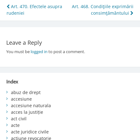
Post
Art. 470. Efectele asupra
Art. 468. Condiţiile exprimării
rudeniei
consimţământului
navigation
Leave a Reply
You must be
logged in
to post a comment.
Index
abuz de drept
accesiune
accesiune naturala
acces la justiție
act civil
acte
acte juridice civile
acțiune revocatorie