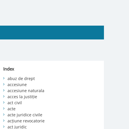
Index
abuz de drept
accesiune
accesiune naturala
acces la justiție
act civil
acte
acte juridice civile
acțiune revocatorie
act juridic