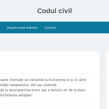
Codul civil
Despre acest website
Contact
rsoane chemate să consimtă la încheierea ei şi al cărei
ităţii adoptatului, dol sau violenţă.
de la descoperirea erorii sau a dolului ori de la data
 încheierea adopţiei.