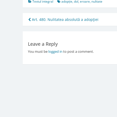
Textul integral
adopție
,
dol
,
eroare
,
nulitate
Post
Art. 480. Nulitatea absolută a adopţiei
navigation
Leave a Reply
You must be
logged in
to post a comment.