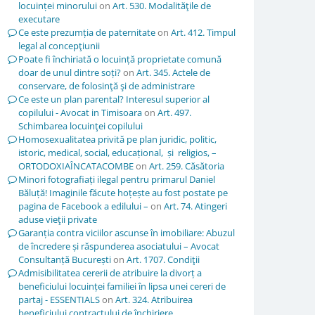
locuinței minorului
on
Art. 530. Modalităţile de
executare
Ce este prezumția de paternitate
on
Art. 412. Timpul
legal al concepţiunii
Poate fi închiriată o locuință proprietate comună
doar de unul dintre soți?
on
Art. 345. Actele de
conservare, de folosinţă şi de administrare
Ce este un plan parental? Interesul superior al
copilului - Avocat in Timisoara
on
Art. 497.
Schimbarea locuinţei copilului
Homosexualitatea privită pe plan juridic, politic,
istoric, medical, social, educațional, și religios, –
ORTODOXIAÎNCATACOMBE
on
Art. 259. Căsătoria
Minori fotografiați ilegal pentru primarul Daniel
Băluță! Imaginile făcute hoțește au fost postate pe
pagina de Facebook a edilului –
on
Art. 74. Atingeri
aduse vieţii private
Garanția contra viciilor ascunse în imobiliare: Abuzul
de încredere și răspunderea asociatului – Avocat
Consultanță București
on
Art. 1707. Condiţii
Admisibilitatea cererii de atribuire la divorț a
beneficiului locuinței familiei în lipsa unei cereri de
partaj - ESSENTIALS
on
Art. 324. Atribuirea
beneficiului contractului de închiriere