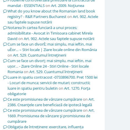
Probleme controversate privitoare la contractul de
mandat - ESSENTIALS
on
Art. 2009. Noţiunea
What do you know about the Romanian land book
registry? - R&R Partners Bucharest
on
Art. 902. Actele
sau faptele supuse notării
Notarea în cartea funciară a unui proces;
admisibilitate - Avocat in Timisoara cabinet Mirela
David
on
Art. 902. Actele sau faptele supuse notării
Cum se face un divorÈ; mai simplu, mai ieftin, mai
uÈor… – Stiri locale | Ziare locale online din România
on
Art. 529. Cuantumul întreţinerii
Cum se face un divorț; mai simplu, mai ieftin, mai
ușor… - Ziare Online 24 - Stiri Online - Stiri locale
Romania
on
Art. 529. Cuantumul întreţinerii
Luare in spatiu contracost -0733896700. Pret 1500 lei
- Locuri de munca; servicii de mutari; constructii;
luare in spatiu pentru buletin
on
Art. 1270. Forţa
obligatorie
Ce este promisiunea de vânzare cumpărare
on
Art.
2386. Creanţele care beneficiază de ipotecă legală
Ce este promisiunea de vânzare cumpărare
on
Art.
1669. Promisiunea de vânzare şi promisiunea de
cumpărare
Obligația de întreținere: exercitare, influența