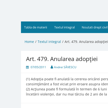
Skip
to
content
Tabla de materii
Textul integral
Noutati drept civil
Home
Textul integral
Art. 479. Anularea adopţiei
Art. 479. Anularea adopţiei
07/05/2011
Andrei SĂVESCU
(1) Adopţia poate fi anulată la cererea oricărei pe
consimţământ a fost viciat prin eroare asupra ident
(2) Acţiunea poate fi formulată în termen de 6 luni 
încetării violenţei, dar nu mai târziu de 2 ani de la