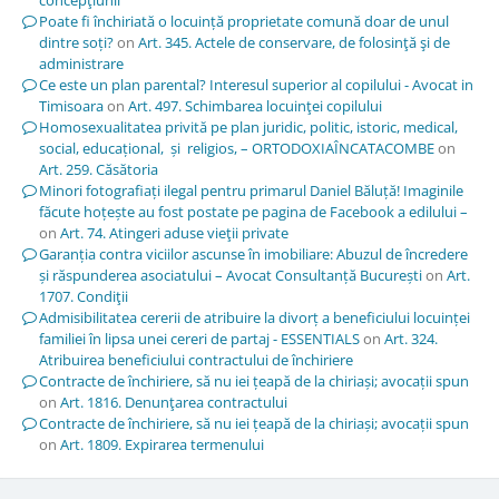
Poate fi închiriată o locuință proprietate comună doar de unul
dintre soți?
on
Art. 345. Actele de conservare, de folosinţă şi de
administrare
Ce este un plan parental? Interesul superior al copilului - Avocat in
Timisoara
on
Art. 497. Schimbarea locuinţei copilului
Homosexualitatea privită pe plan juridic, politic, istoric, medical,
social, educațional, și religios, – ORTODOXIAÎNCATACOMBE
on
Art. 259. Căsătoria
Minori fotografiați ilegal pentru primarul Daniel Băluță! Imaginile
făcute hoțește au fost postate pe pagina de Facebook a edilului –
on
Art. 74. Atingeri aduse vieţii private
Garanția contra viciilor ascunse în imobiliare: Abuzul de încredere
și răspunderea asociatului – Avocat Consultanță București
on
Art.
1707. Condiţii
Admisibilitatea cererii de atribuire la divorț a beneficiului locuinței
familiei în lipsa unei cereri de partaj - ESSENTIALS
on
Art. 324.
Atribuirea beneficiului contractului de închiriere
Contracte de închiriere, să nu iei țeapă de la chiriași; avocații spun
on
Art. 1816. Denunţarea contractului
Contracte de închiriere, să nu iei țeapă de la chiriași; avocații spun
on
Art. 1809. Expirarea termenului