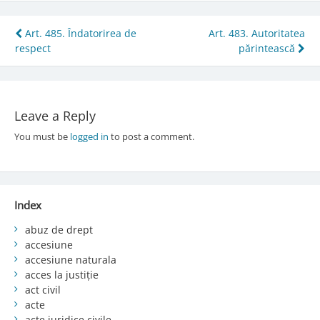
Post
Art. 485. Îndatorirea de
Art. 483. Autoritatea
respect
părintească
navigation
Leave a Reply
You must be
logged in
to post a comment.
Index
abuz de drept
accesiune
accesiune naturala
acces la justiție
act civil
acte
acte juridice civile