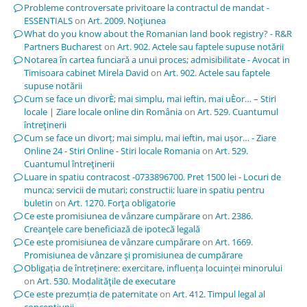
Probleme controversate privitoare la contractul de mandat -
ESSENTIALS
on
Art. 2009. Noţiunea
What do you know about the Romanian land book registry? - R&R
Partners Bucharest
on
Art. 902. Actele sau faptele supuse notării
Notarea în cartea funciară a unui proces; admisibilitate - Avocat in
Timisoara cabinet Mirela David
on
Art. 902. Actele sau faptele
supuse notării
Cum se face un divorÈ; mai simplu, mai ieftin, mai uÈor… – Stiri
locale | Ziare locale online din România
on
Art. 529. Cuantumul
întreţinerii
Cum se face un divorț; mai simplu, mai ieftin, mai ușor… - Ziare
Online 24 - Stiri Online - Stiri locale Romania
on
Art. 529.
Cuantumul întreţinerii
Luare in spatiu contracost -0733896700. Pret 1500 lei - Locuri de
munca; servicii de mutari; constructii; luare in spatiu pentru
buletin
on
Art. 1270. Forţa obligatorie
Ce este promisiunea de vânzare cumpărare
on
Art. 2386.
Creanţele care beneficiază de ipotecă legală
Ce este promisiunea de vânzare cumpărare
on
Art. 1669.
Promisiunea de vânzare şi promisiunea de cumpărare
Obligația de întreținere: exercitare, influența locuinței minorului
on
Art. 530. Modalităţile de executare
Ce este prezumția de paternitate
on
Art. 412. Timpul legal al
concepţiunii