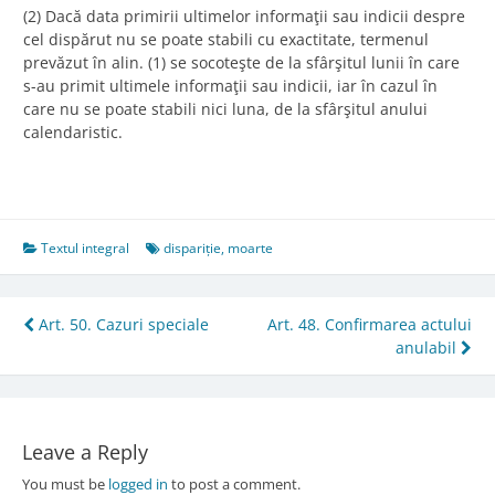
(2) Dacă data primirii ultimelor informaţii sau indicii despre
cel dispărut nu se poate stabili cu exactitate, termenul
prevăzut în alin. (1) se socoteşte de la sfârşitul lunii în care
s-au primit ultimele informaţii sau indicii, iar în cazul în
care nu se poate stabili nici luna, de la sfârşitul anului
calendaristic.
Textul integral
dispariție
,
moarte
Post
Art. 50. Cazuri speciale
Art. 48. Confirmarea actului
anulabil
navigation
Leave a Reply
You must be
logged in
to post a comment.