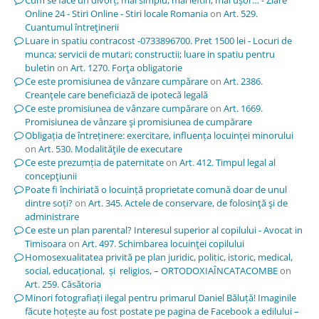
Online 24 - Stiri Online - Stiri locale Romania
on
Art. 529.
Cuantumul întreţinerii
Luare in spatiu contracost -0733896700. Pret 1500 lei - Locuri de
munca; servicii de mutari; constructii; luare in spatiu pentru
buletin
on
Art. 1270. Forţa obligatorie
Ce este promisiunea de vânzare cumpărare
on
Art. 2386.
Creanţele care beneficiază de ipotecă legală
Ce este promisiunea de vânzare cumpărare
on
Art. 1669.
Promisiunea de vânzare şi promisiunea de cumpărare
Obligația de întreținere: exercitare, influența locuinței minorului
on
Art. 530. Modalităţile de executare
Ce este prezumția de paternitate
on
Art. 412. Timpul legal al
concepţiunii
Poate fi închiriată o locuință proprietate comună doar de unul
dintre soți?
on
Art. 345. Actele de conservare, de folosinţă şi de
administrare
Ce este un plan parental? Interesul superior al copilului - Avocat in
Timisoara
on
Art. 497. Schimbarea locuinţei copilului
Homosexualitatea privită pe plan juridic, politic, istoric, medical,
social, educațional, și religios, – ORTODOXIAÎNCATACOMBE
on
Art. 259. Căsătoria
Minori fotografiați ilegal pentru primarul Daniel Băluță! Imaginile
făcute hoțește au fost postate pe pagina de Facebook a edilului –