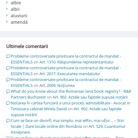
albie
albii
aluviuni
amendă
Ultimele comentarii
Probleme controversate privitoare la contractul de mandat -
ESSENTIALS
on
Art. 1310. Răspunderea reprezentantului
Probleme controversate privitoare la contractul de mandat -
ESSENTIALS
on
Art. 2017. Executarea mandatului
Probleme controversate privitoare la contractul de mandat -
ESSENTIALS
on
Art. 2009. Noţiunea
What do you know about the Romanian land book registry? - R&R
Partners Bucharest
on
Art. 902. Actele sau faptele supuse notării
Notarea în cartea funciară a unui proces; admisibilitate - Avocat in
Timisoara cabinet Mirela David
on
Art. 902. Actele sau faptele
supuse notării
Cum se face un divorÈ; mai simplu, mai ieftin, mai uÈor… – Stiri
locale | Ziare locale online din România
on
Art. 529. Cuantumul
întreţinerii
Cum se face un divorț; mai simplu, mai ieftin, mai ușor… - Ziare