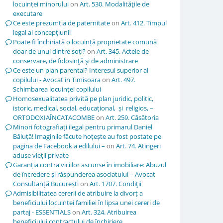
locuinței minorului
on
Art. 530. Modalităţile de
executare
Ce este prezumția de paternitate
on
Art. 412. Timpul
legal al concepţiunii
Poate fi închiriată o locuință proprietate comună
doar de unul dintre soți?
on
Art. 345. Actele de
conservare, de folosinţă şi de administrare
Ce este un plan parental? Interesul superior al
copilului - Avocat in Timisoara
on
Art. 497.
Schimbarea locuinţei copilului
Homosexualitatea privită pe plan juridic, politic,
istoric, medical, social, educațional, și religios, –
ORTODOXIAÎNCATACOMBE
on
Art. 259. Căsătoria
Minori fotografiați ilegal pentru primarul Daniel
Băluță! Imaginile făcute hoțește au fost postate pe
pagina de Facebook a edilului –
on
Art. 74. Atingeri
aduse vieţii private
Garanția contra viciilor ascunse în imobiliare: Abuzul
de încredere și răspunderea asociatului – Avocat
Consultanță București
on
Art. 1707. Condiţii
Admisibilitatea cererii de atribuire la divorț a
beneficiului locuinței familiei în lipsa unei cereri de
partaj - ESSENTIALS
on
Art. 324. Atribuirea
beneficiului contractului de închiriere