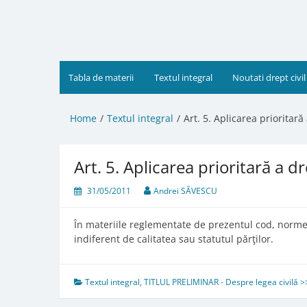
Skip
to
content
Tabla de materii
Textul integral
Noutati drept civil
Home
Textul integral
Art. 5. Aplicarea prioritar
Art. 5. Aplicarea prioritară a 
31/05/2011
Andrei SĂVESCU
În materiile reglementate de prezentul cod, normel
indiferent de calitatea sau statutul părţilor.
Textul integral
,
TITLUL PRELIMINAR - Despre legea civilă >>