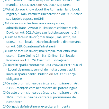
Probleme controversate privitoare la contractul de
mandat - ESSENTIALS
on
Art. 2009. Noţiunea
What do you know about the Romanian land book
registry? - R&R Partners Bucharest
on
Art. 902. Actele
sau faptele supuse notării
Notarea în cartea funciară a unui proces;
admisibilitate - Avocat in Timisoara cabinet Mirela
David
on
Art. 902. Actele sau faptele supuse notării
Cum se face un divorÈ; mai simplu, mai ieftin, mai
uÈor… – Stiri locale | Ziare locale online din România
on
Art. 529. Cuantumul întreţinerii
Cum se face un divorț; mai simplu, mai ieftin, mai
ușor… - Ziare Online 24 - Stiri Online - Stiri locale
Romania
on
Art. 529. Cuantumul întreţinerii
Luare in spatiu contracost -0733896700. Pret 1500 lei
- Locuri de munca; servicii de mutari; constructii;
luare in spatiu pentru buletin
on
Art. 1270. Forţa
obligatorie
Ce este promisiunea de vânzare cumpărare
on
Art.
2386. Creanţele care beneficiază de ipotecă legală
Ce este promisiunea de vânzare cumpărare
on
Art.
1669. Promisiunea de vânzare şi promisiunea de
cumpărare
Obligația de întreținere: exercitare, influența