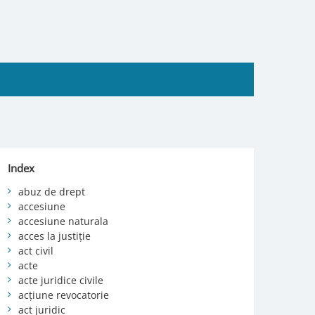
Index
abuz de drept
accesiune
accesiune naturala
acces la justiție
act civil
acte
acte juridice civile
acțiune revocatorie
act juridic