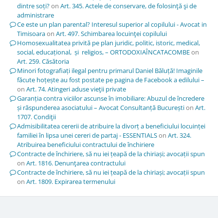
dintre soți?
on
Art. 345. Actele de conservare, de folosinţă şi de
administrare
Ce este un plan parental? Interesul superior al copilului - Avocat in
Timisoara
on
Art. 497. Schimbarea locuinţei copilului
Homosexualitatea privită pe plan juridic, politic, istoric, medical,
social, educațional, și religios, – ORTODOXIAÎNCATACOMBE
on
Art. 259. Căsătoria
Minori fotografiați ilegal pentru primarul Daniel Băluță! Imaginile
făcute hoțește au fost postate pe pagina de Facebook a edilului –
on
Art. 74. Atingeri aduse vieţii private
Garanția contra viciilor ascunse în imobiliare: Abuzul de încredere
și răspunderea asociatului – Avocat Consultanță București
on
Art.
1707. Condiţii
Admisibilitatea cererii de atribuire la divorț a beneficiului locuinței
familiei în lipsa unei cereri de partaj - ESSENTIALS
on
Art. 324.
Atribuirea beneficiului contractului de închiriere
Contracte de închiriere, să nu iei țeapă de la chiriași; avocații spun
on
Art. 1816. Denunţarea contractului
Contracte de închiriere, să nu iei țeapă de la chiriași; avocații spun
on
Art. 1809. Expirarea termenului