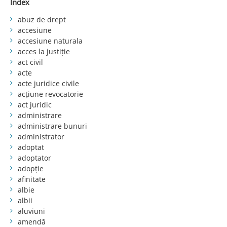
Index
abuz de drept
accesiune
accesiune naturala
acces la justiție
act civil
acte
acte juridice civile
acțiune revocatorie
act juridic
administrare
administrare bunuri
administrator
adoptat
adoptator
adopție
afinitate
albie
albii
aluviuni
amendă