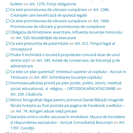
buletin
on
Art. 1270. Forţa obligatorie
Ce este promisiunea de vânzare cumpărare
on
Art. 2386.
Creanţele care beneficiază de ipotecă legală
Ce este promisiunea de vânzare cumpărare
on
Art. 1669.
Promisiunea de vânzare şi promisiunea de cumpărare
Obligația de întreținere: exercitare, influența locuinței minorului
on
Art. 530. Modalităţile de executare
Ce este prezumția de paternitate
on
Art. 412. Timpul legal al
concepţiunii
Poate fi închiriată o locuință proprietate comună doar de unul
dintre soți?
on
Art. 345. Actele de conservare, de folosinţă şi de
administrare
Ce este un plan parental? Interesul superior al copilului - Avocat in
Timisoara
on
Art. 497. Schimbarea locuinţei copilului
Homosexualitatea privită pe plan juridic, politic, istoric, medical,
social, educațional, și religios, – ORTODOXIAÎNCATACOMBE
on
Art. 259. Căsătoria
Minori fotografiați ilegal pentru primarul Daniel Băluță! Imaginile
făcute hoțește au fost postate pe pagina de Facebook a edilului –
on
Art. 74. Atingeri aduse vieţii private
Garanția contra viciilor ascunse în imobiliare: Abuzul de încredere
și răspunderea asociatului – Avocat Consultanță București
on
Art.
1707. Condiţii