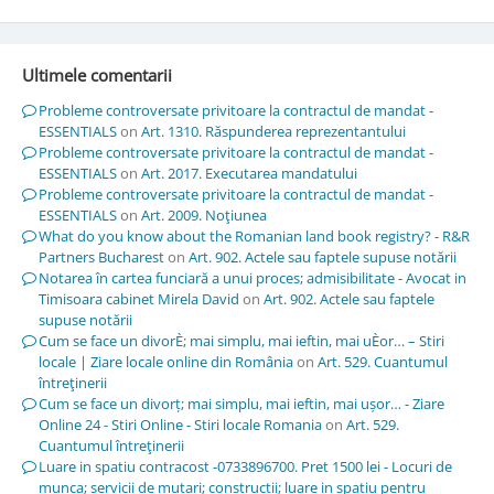
Ultimele comentarii
Probleme controversate privitoare la contractul de mandat -
ESSENTIALS
on
Art. 1310. Răspunderea reprezentantului
Probleme controversate privitoare la contractul de mandat -
ESSENTIALS
on
Art. 2017. Executarea mandatului
Probleme controversate privitoare la contractul de mandat -
ESSENTIALS
on
Art. 2009. Noţiunea
What do you know about the Romanian land book registry? - R&R
Partners Bucharest
on
Art. 902. Actele sau faptele supuse notării
Notarea în cartea funciară a unui proces; admisibilitate - Avocat in
Timisoara cabinet Mirela David
on
Art. 902. Actele sau faptele
supuse notării
Cum se face un divorÈ; mai simplu, mai ieftin, mai uÈor… – Stiri
locale | Ziare locale online din România
on
Art. 529. Cuantumul
întreţinerii
Cum se face un divorț; mai simplu, mai ieftin, mai ușor… - Ziare
Online 24 - Stiri Online - Stiri locale Romania
on
Art. 529.
Cuantumul întreţinerii
Luare in spatiu contracost -0733896700. Pret 1500 lei - Locuri de
munca; servicii de mutari; constructii; luare in spatiu pentru