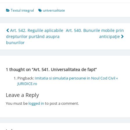
Textul integral
universalitate
Post
Art. 542. Regulile aplicabile
Art. 540. Bunurile mobile prin
drepturilor purtând asupra
anticipaţie
navigation
bunurilor
1 thought on “
Art. 541. Universalitatea de fapt
”
Pingback:
Imitatia si simulatia persoanei in Noul Cod Civil «
JURIDICE.ro
Leave a Reply
You must be
logged in
to post a comment.