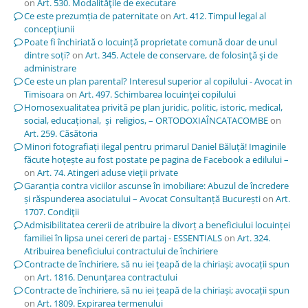
on
Art. 530. Modalităţile de executare
Ce este prezumția de paternitate
on
Art. 412. Timpul legal al
concepţiunii
Poate fi închiriată o locuință proprietate comună doar de unul
dintre soți?
on
Art. 345. Actele de conservare, de folosinţă şi de
administrare
Ce este un plan parental? Interesul superior al copilului - Avocat in
Timisoara
on
Art. 497. Schimbarea locuinţei copilului
Homosexualitatea privită pe plan juridic, politic, istoric, medical,
social, educațional, și religios, – ORTODOXIAÎNCATACOMBE
on
Art. 259. Căsătoria
Minori fotografiați ilegal pentru primarul Daniel Băluță! Imaginile
făcute hoțește au fost postate pe pagina de Facebook a edilului –
on
Art. 74. Atingeri aduse vieţii private
Garanția contra viciilor ascunse în imobiliare: Abuzul de încredere
și răspunderea asociatului – Avocat Consultanță București
on
Art.
1707. Condiţii
Admisibilitatea cererii de atribuire la divorț a beneficiului locuinței
familiei în lipsa unei cereri de partaj - ESSENTIALS
on
Art. 324.
Atribuirea beneficiului contractului de închiriere
Contracte de închiriere, să nu iei țeapă de la chiriași; avocații spun
on
Art. 1816. Denunţarea contractului
Contracte de închiriere, să nu iei țeapă de la chiriași; avocații spun
on
Art. 1809. Expirarea termenului