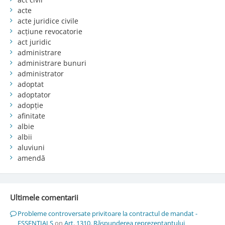
acte
acte juridice civile
acțiune revocatorie
act juridic
administrare
administrare bunuri
administrator
adoptat
adoptator
adopție
afinitate
albie
albii
aluviuni
amendă
Ultimele comentarii
Probleme controversate privitoare la contractul de mandat -
ESSENTIALS
on
Art. 1310. Răspunderea reprezentantului