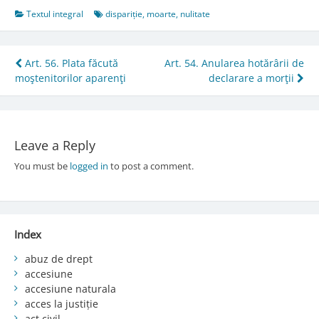
Textul integral
dispariție
,
moarte
,
nulitate
Post
Art. 56. Plata făcută
Art. 54. Anularea hotărârii de
moştenitorilor aparenţi
declarare a morţii
navigation
Leave a Reply
You must be
logged in
to post a comment.
Index
abuz de drept
accesiune
accesiune naturala
acces la justiție
act civil