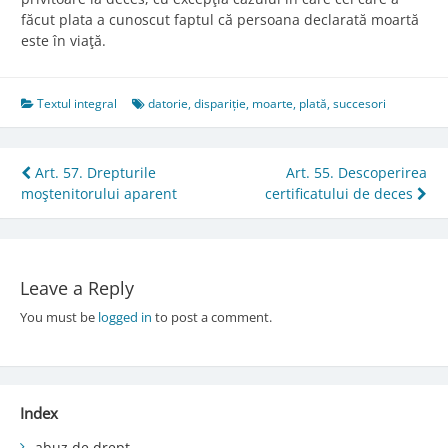
făcut plata a cunoscut faptul că persoana declarată moartă
este în viaţă.
Textul integral
datorie
,
dispariție
,
moarte
,
plată
,
succesori
Post
Art. 57. Drepturile
Art. 55. Descoperirea
moştenitorului aparent
certificatului de deces
navigation
Leave a Reply
You must be
logged in
to post a comment.
Index
abuz de drept