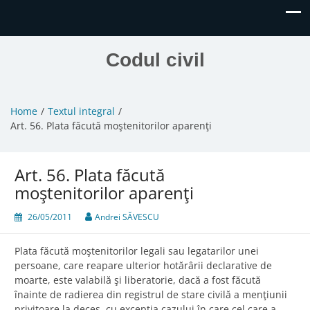
Codul civil
Home
Textul integral
Art. 56. Plata făcută moştenitorilor aparenţi
Art. 56. Plata făcută
moştenitorilor aparenţi
26/05/2011
Andrei SĂVESCU
Plata făcută moştenitorilor legali sau legatarilor unei
persoane, care reapare ulterior hotărârii declarative de
moarte, este valabilă şi liberatorie, dacă a fost făcută
înainte de radierea din registrul de stare civilă a menţiunii
privitoare la deces, cu excepţia cazului în care cel care a