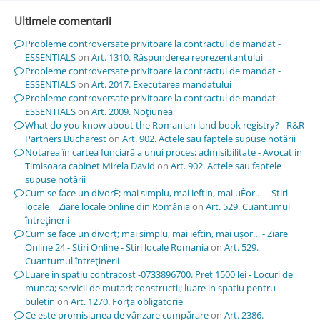
Ultimele comentarii
Probleme controversate privitoare la contractul de mandat -
ESSENTIALS
on
Art. 1310. Răspunderea reprezentantului
Probleme controversate privitoare la contractul de mandat -
ESSENTIALS
on
Art. 2017. Executarea mandatului
Probleme controversate privitoare la contractul de mandat -
ESSENTIALS
on
Art. 2009. Noţiunea
What do you know about the Romanian land book registry? - R&R
Partners Bucharest
on
Art. 902. Actele sau faptele supuse notării
Notarea în cartea funciară a unui proces; admisibilitate - Avocat in
Timisoara cabinet Mirela David
on
Art. 902. Actele sau faptele
supuse notării
Cum se face un divorÈ; mai simplu, mai ieftin, mai uÈor… – Stiri
locale | Ziare locale online din România
on
Art. 529. Cuantumul
întreţinerii
Cum se face un divorț; mai simplu, mai ieftin, mai ușor… - Ziare
Online 24 - Stiri Online - Stiri locale Romania
on
Art. 529.
Cuantumul întreţinerii
Luare in spatiu contracost -0733896700. Pret 1500 lei - Locuri de
munca; servicii de mutari; constructii; luare in spatiu pentru
buletin
on
Art. 1270. Forţa obligatorie
Ce este promisiunea de vânzare cumpărare
on
Art. 2386.