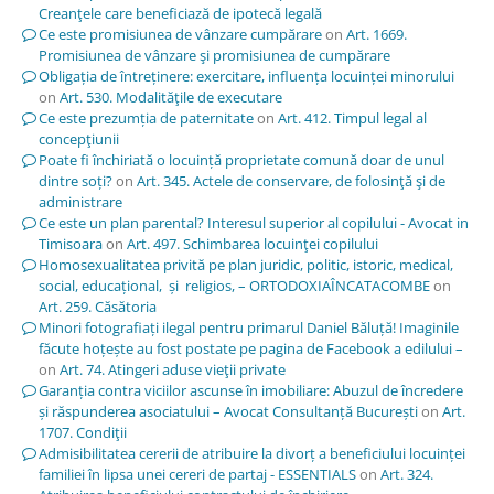
Creanţele care beneficiază de ipotecă legală
Ce este promisiunea de vânzare cumpărare
on
Art. 1669.
Promisiunea de vânzare şi promisiunea de cumpărare
Obligația de întreținere: exercitare, influența locuinței minorului
on
Art. 530. Modalităţile de executare
Ce este prezumția de paternitate
on
Art. 412. Timpul legal al
concepţiunii
Poate fi închiriată o locuință proprietate comună doar de unul
dintre soți?
on
Art. 345. Actele de conservare, de folosinţă şi de
administrare
Ce este un plan parental? Interesul superior al copilului - Avocat in
Timisoara
on
Art. 497. Schimbarea locuinţei copilului
Homosexualitatea privită pe plan juridic, politic, istoric, medical,
social, educațional, și religios, – ORTODOXIAÎNCATACOMBE
on
Art. 259. Căsătoria
Minori fotografiați ilegal pentru primarul Daniel Băluță! Imaginile
făcute hoțește au fost postate pe pagina de Facebook a edilului –
on
Art. 74. Atingeri aduse vieţii private
Garanția contra viciilor ascunse în imobiliare: Abuzul de încredere
și răspunderea asociatului – Avocat Consultanță București
on
Art.
1707. Condiţii
Admisibilitatea cererii de atribuire la divorț a beneficiului locuinței
familiei în lipsa unei cereri de partaj - ESSENTIALS
on
Art. 324.