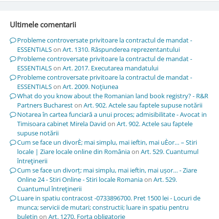
Ultimele comentarii
Probleme controversate privitoare la contractul de mandat -
ESSENTIALS
on
Art. 1310. Răspunderea reprezentantului
Probleme controversate privitoare la contractul de mandat -
ESSENTIALS
on
Art. 2017. Executarea mandatului
Probleme controversate privitoare la contractul de mandat -
ESSENTIALS
on
Art. 2009. Noţiunea
What do you know about the Romanian land book registry? - R&R
Partners Bucharest
on
Art. 902. Actele sau faptele supuse notării
Notarea în cartea funciară a unui proces; admisibilitate - Avocat in
Timisoara cabinet Mirela David
on
Art. 902. Actele sau faptele
supuse notării
Cum se face un divorÈ; mai simplu, mai ieftin, mai uÈor… – Stiri
locale | Ziare locale online din România
on
Art. 529. Cuantumul
întreţinerii
Cum se face un divorț; mai simplu, mai ieftin, mai ușor… - Ziare
Online 24 - Stiri Online - Stiri locale Romania
on
Art. 529.
Cuantumul întreţinerii
Luare in spatiu contracost -0733896700. Pret 1500 lei - Locuri de
munca; servicii de mutari; constructii; luare in spatiu pentru
buletin
on
Art. 1270. Forţa obligatorie