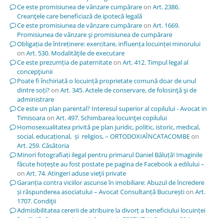
Ce este promisiunea de vânzare cumpărare
on
Art. 2386.
Creanţele care beneficiază de ipotecă legală
Ce este promisiunea de vânzare cumpărare
on
Art. 1669.
Promisiunea de vânzare şi promisiunea de cumpărare
Obligația de întreținere: exercitare, influența locuinței minorului
on
Art. 530. Modalităţile de executare
Ce este prezumția de paternitate
on
Art. 412. Timpul legal al
concepţiunii
Poate fi închiriată o locuință proprietate comună doar de unul
dintre soți?
on
Art. 345. Actele de conservare, de folosinţă şi de
administrare
Ce este un plan parental? Interesul superior al copilului - Avocat in
Timisoara
on
Art. 497. Schimbarea locuinţei copilului
Homosexualitatea privită pe plan juridic, politic, istoric, medical,
social, educațional, și religios, – ORTODOXIAÎNCATACOMBE
on
Art. 259. Căsătoria
Minori fotografiați ilegal pentru primarul Daniel Băluță! Imaginile
făcute hoțește au fost postate pe pagina de Facebook a edilului –
on
Art. 74. Atingeri aduse vieţii private
Garanția contra viciilor ascunse în imobiliare: Abuzul de încredere
și răspunderea asociatului – Avocat Consultanță București
on
Art.
1707. Condiţii
Admisibilitatea cererii de atribuire la divorț a beneficiului locuinței