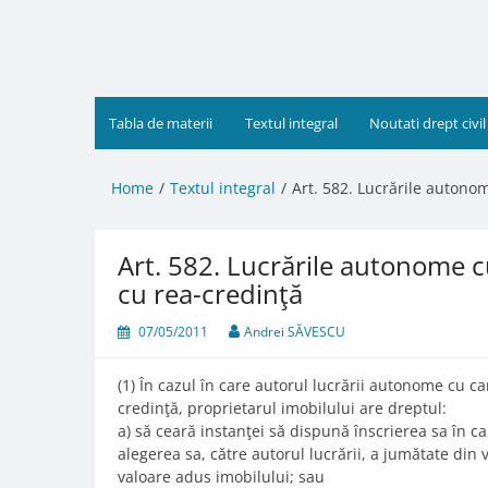
Skip
to
content
Tabla de materii
Textul integral
Noutati drept civil
Home
Textul integral
Art. 582. Lucrările autono
Art. 582. Lucrările autonome c
cu rea-credinţă
07/05/2011
Andrei SĂVESCU
(1) În cazul în care autorul lucrării autonome cu ca
credinţă, proprietarul imobilului are dreptul:
a) să ceară instanţei să dispună înscrierea sa în car
alegerea sa, către autorul lucrării, a jumătate din
valoare adus imobilului; sau