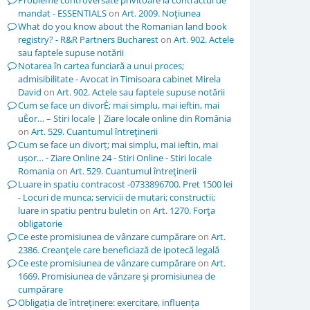
Probleme controversate privitoare la contractul de
mandat - ESSENTIALS
on
Art. 2009. Noţiunea
What do you know about the Romanian land book
registry? - R&R Partners Bucharest
on
Art. 902. Actele
sau faptele supuse notării
Notarea în cartea funciară a unui proces;
admisibilitate - Avocat in Timisoara cabinet Mirela
David
on
Art. 902. Actele sau faptele supuse notării
Cum se face un divorÈ; mai simplu, mai ieftin, mai
uÈor… – Stiri locale | Ziare locale online din România
on
Art. 529. Cuantumul întreţinerii
Cum se face un divorț; mai simplu, mai ieftin, mai
ușor… - Ziare Online 24 - Stiri Online - Stiri locale
Romania
on
Art. 529. Cuantumul întreţinerii
Luare in spatiu contracost -0733896700. Pret 1500 lei
- Locuri de munca; servicii de mutari; constructii;
luare in spatiu pentru buletin
on
Art. 1270. Forţa
obligatorie
Ce este promisiunea de vânzare cumpărare
on
Art.
2386. Creanţele care beneficiază de ipotecă legală
Ce este promisiunea de vânzare cumpărare
on
Art.
1669. Promisiunea de vânzare şi promisiunea de
cumpărare
Obligația de întreținere: exercitare, influența