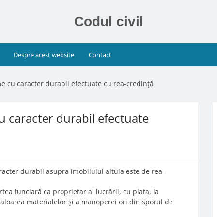
Codul civil
Despre acest website
Contact
me cu caracter durabil efectuate cu rea-credinţă
u caracter durabil efectuate
racter durabil asupra imobilului altuia este de rea-
tea funciară ca proprietar al lucrării, cu plata, la
 valoarea materialelor şi a manoperei ori din sporul de