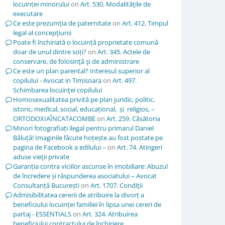
locuinței minorului
on
Art. 530. Modalităţile de
executare
Ce este prezumția de paternitate
on
Art. 412. Timpul
legal al concepţiunii
Poate fi închiriată o locuință proprietate comună
doar de unul dintre soți?
on
Art. 345. Actele de
conservare, de folosinţă şi de administrare
Ce este un plan parental? Interesul superior al
copilului - Avocat in Timisoara
on
Art. 497.
Schimbarea locuinţei copilului
Homosexualitatea privită pe plan juridic, politic,
istoric, medical, social, educațional, și religios, –
ORTODOXIAÎNCATACOMBE
on
Art. 259. Căsătoria
Minori fotografiați ilegal pentru primarul Daniel
Băluță! Imaginile făcute hoțește au fost postate pe
pagina de Facebook a edilului –
on
Art. 74. Atingeri
aduse vieţii private
Garanția contra viciilor ascunse în imobiliare: Abuzul
de încredere și răspunderea asociatului – Avocat
Consultanță București
on
Art. 1707. Condiţii
Admisibilitatea cererii de atribuire la divorț a
beneficiului locuinței familiei în lipsa unei cereri de
partaj - ESSENTIALS
on
Art. 324. Atribuirea
beneficiului contractului de închiriere