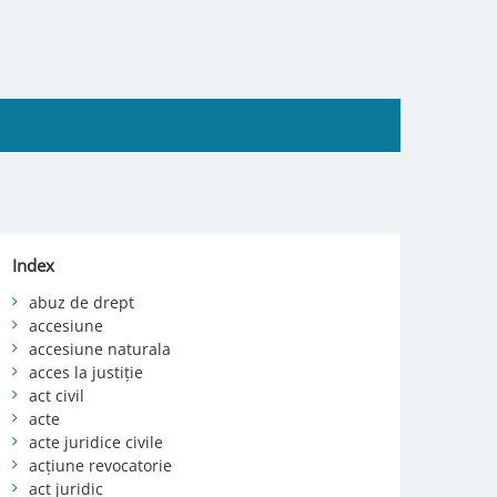
Index
abuz de drept
accesiune
accesiune naturala
acces la justiție
act civil
acte
acte juridice civile
acțiune revocatorie
act juridic