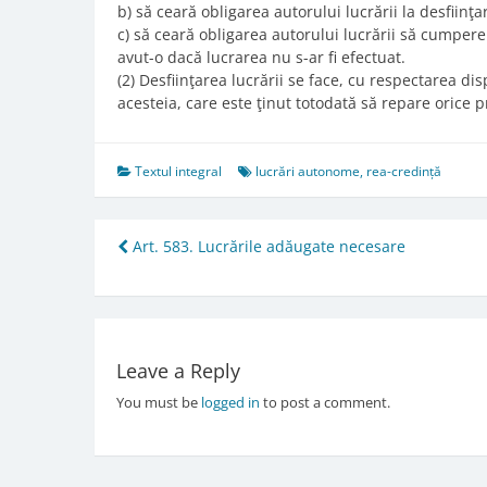
b) să ceară obligarea autorului lucrării la desfiinţa
c) să ceară obligarea autorului lucrării să cumpere 
avut-o dacă lucrarea nu s-ar fi efectuat.
(2) Desfiinţarea lucrării se face, cu respectarea dis
acesteia, care este ţinut totodată să repare orice p
Textul integral
lucrări autonome
,
rea-credință
Post
Art. 583. Lucrările adăugate necesare
navigation
Leave a Reply
You must be
logged in
to post a comment.