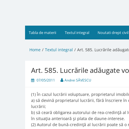
Skip
to
content
Tabla de materii
Textul integral
Noutati drept civil
Home
Textul integral
Art. 585. Lucrările adăuga
Art. 585. Lucrările adăugate v
07/05/2011
Andrei SĂVESCU
(1) În cazul lucrării voluptuare, proprietarul imobil
a) să devină proprietarul lucrării, fără înscriere în
lucrării;
b) să ceară obligarea autorului de rea-credinţă al l
în situaţia anterioară şi plata de daune-interese.
(2) Autorul de bună-credinţă al lucrării poate să o 