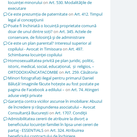
locuinței minorului
on
Art. 530. Modalităţile de
executare
Ce este prezumția de paternitate
on
Art. 412. Timpul
legal al concepţiunii
Poate fi închiriată o locuință proprietate comună
doar de unul dintre soți?
on
Art. 345. Actele de
conservare, de folosinţă şi de administrare
Ce este un plan parental? Interesul superior al
copilului - Avocat in Timisoara
on
Art. 497.
Schimbarea locuinţei copilului
Homosexualitatea privită pe plan juridic, politic,
istoric, medical, social, educațional, și religios, –
ORTODOXIAÎNCATACOMBE
on
Art. 259. Căsătoria
Minori fotografiați ilegal pentru primarul Daniel
Băluță! Imaginile făcute hoțește au fost postate pe
pagina de Facebook a edilului –
on
Art. 74. Atingeri
aduse vieţii private
Garanția contra viciilor ascunse în imobiliare: Abuzul
de încredere și răspunderea asociatului – Avocat
Consultanță București
on
Art. 1707. Condiţii
Admisibilitatea cererii de atribuire la divorț a
beneficiului locuinței familiei în lipsa unei cereri de
partaj - ESSENTIALS
on
Art. 324. Atribuirea
beneficiului contractului de închiriere