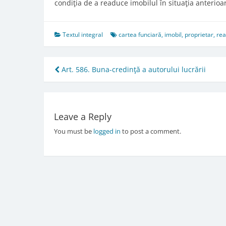
condiţia de a readuce imobilul în situaţia anterioa
Textul integral
cartea funciară
,
imobil
,
proprietar
,
rea
Post
Art. 586. Buna-credinţă a autorului lucrării
navigation
Leave a Reply
You must be
logged in
to post a comment.