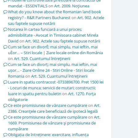
Probleme controversate privitoare la contractul de
mandat - ESSENTIALS
on
Art. 2009. Noţiunea
What do you know about the Romanian land book
registry? - R&R Partners Bucharest
on
Art. 902. Actele
sau faptele supuse notării
Notarea în cartea funciară a unui proces;
admisibilitate - Avocat in Timisoara cabinet Mirela
David
on
Art. 902. Actele sau faptele supuse notării
Cum se face un divorÈ; mai simplu, mai ieftin, mai
uÈor… – Stiri locale | Ziare locale online din România
on
Art. 529. Cuantumul întreţinerii
Cum se face un divorț; mai simplu, mai ieftin, mai
ușor… - Ziare Online 24 - Stiri Online - Stiri locale
Romania
on
Art. 529. Cuantumul întreţinerii
Luare in spatiu contracost -0733896700. Pret 1500 lei
- Locuri de munca; servicii de mutari; constructii;
luare in spatiu pentru buletin
on
Art. 1270. Forţa
obligatorie
Ce este promisiunea de vânzare cumpărare
on
Art.
2386. Creanţele care beneficiază de ipotecă legală
Ce este promisiunea de vânzare cumpărare
on
Art.
1669. Promisiunea de vânzare şi promisiunea de
cumpărare
Obligația de întreținere: exercitare, influența