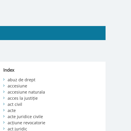
Index
abuz de drept
accesiune
accesiune naturala
acces la justiție
act civil
acte
acte juridice civile
acțiune revocatorie
act juridic