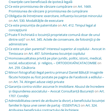
Creanţele care beneficiază de ipotecă legală
Ce este promisiunea de vânzare cumpărare
on
Art. 1669.
Promisiunea de vânzare şi promisiunea de cumpărare
Obligația de întreținere: exercitare, influența locuinței minorului
on
Art. 530. Modalităţile de executare
Ce este prezumția de paternitate
on
Art. 412. Timpul legal al
concepţiunii
Poate fi închiriată o locuință proprietate comună doar de unul
dintre soți?
on
Art. 345. Actele de conservare, de folosinţă şi de
administrare
Ce este un plan parental? Interesul superior al copilului - Avocat in
Timisoara
on
Art. 497. Schimbarea locuinţei copilului
Homosexualitatea privită pe plan juridic, politic, istoric, medical,
social, educațional, și religios, – ORTODOXIAÎNCATACOMBE
on
Art. 259. Căsătoria
Minori fotografiați ilegal pentru primarul Daniel Băluță! Imaginile
făcute hoțește au fost postate pe pagina de Facebook a edilului –
on
Art. 74. Atingeri aduse vieţii private
Garanția contra viciilor ascunse în imobiliare: Abuzul de încredere
și răspunderea asociatului – Avocat Consultanță București
on
Art.
1707. Condiţii
Admisibilitatea cererii de atribuire la divorț a beneficiului locuinței
familiei în lipsa unei cereri de partaj - ESSENTIALS
on
Art. 324.
Atribuirea beneficiului contractului de închiriere