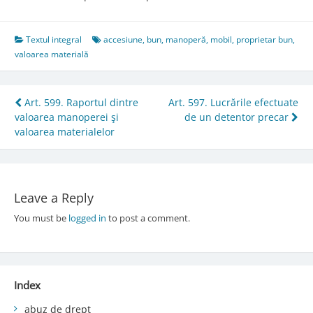
Textul integral
accesiune
,
bun
,
manoperă
,
mobil
,
proprietar bun
,
valoarea materială
Post
Art. 599. Raportul dintre
Art. 597. Lucrările efectuate
valoarea manoperei şi
de un detentor precar
navigation
valoarea materialelor
Leave a Reply
You must be
logged in
to post a comment.
Index
abuz de drept