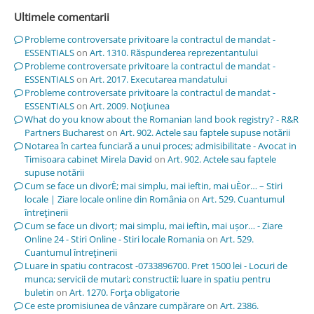
Ultimele comentarii
Probleme controversate privitoare la contractul de mandat -
ESSENTIALS
on
Art. 1310. Răspunderea reprezentantului
Probleme controversate privitoare la contractul de mandat -
ESSENTIALS
on
Art. 2017. Executarea mandatului
Probleme controversate privitoare la contractul de mandat -
ESSENTIALS
on
Art. 2009. Noţiunea
What do you know about the Romanian land book registry? - R&R
Partners Bucharest
on
Art. 902. Actele sau faptele supuse notării
Notarea în cartea funciară a unui proces; admisibilitate - Avocat in
Timisoara cabinet Mirela David
on
Art. 902. Actele sau faptele
supuse notării
Cum se face un divorÈ; mai simplu, mai ieftin, mai uÈor… – Stiri
locale | Ziare locale online din România
on
Art. 529. Cuantumul
întreţinerii
Cum se face un divorț; mai simplu, mai ieftin, mai ușor… - Ziare
Online 24 - Stiri Online - Stiri locale Romania
on
Art. 529.
Cuantumul întreţinerii
Luare in spatiu contracost -0733896700. Pret 1500 lei - Locuri de
munca; servicii de mutari; constructii; luare in spatiu pentru
buletin
on
Art. 1270. Forţa obligatorie
Ce este promisiunea de vânzare cumpărare
on
Art. 2386.