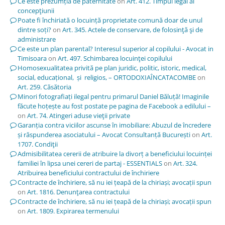
Ce este prezumția de paternitate
on
Art. 412. Timpul legal al
concepţiunii
Poate fi închiriată o locuință proprietate comună doar de unul
dintre soți?
on
Art. 345. Actele de conservare, de folosinţă şi de
administrare
Ce este un plan parental? Interesul superior al copilului - Avocat in
Timisoara
on
Art. 497. Schimbarea locuinţei copilului
Homosexualitatea privită pe plan juridic, politic, istoric, medical,
social, educațional, și religios, – ORTODOXIAÎNCATACOMBE
on
Art. 259. Căsătoria
Minori fotografiați ilegal pentru primarul Daniel Băluță! Imaginile
făcute hoțește au fost postate pe pagina de Facebook a edilului –
on
Art. 74. Atingeri aduse vieţii private
Garanția contra viciilor ascunse în imobiliare: Abuzul de încredere
și răspunderea asociatului – Avocat Consultanță București
on
Art.
1707. Condiţii
Admisibilitatea cererii de atribuire la divorț a beneficiului locuinței
familiei în lipsa unei cereri de partaj - ESSENTIALS
on
Art. 324.
Atribuirea beneficiului contractului de închiriere
Contracte de închiriere, să nu iei țeapă de la chiriași; avocații spun
on
Art. 1816. Denunţarea contractului
Contracte de închiriere, să nu iei țeapă de la chiriași; avocații spun
on
Art. 1809. Expirarea termenului