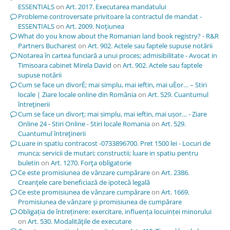
ESSENTIALS
on
Art. 2017. Executarea mandatului
Probleme controversate privitoare la contractul de mandat -
ESSENTIALS
on
Art. 2009. Noţiunea
What do you know about the Romanian land book registry? - R&R
Partners Bucharest
on
Art. 902. Actele sau faptele supuse notării
Notarea în cartea funciară a unui proces; admisibilitate - Avocat in
Timisoara cabinet Mirela David
on
Art. 902. Actele sau faptele
supuse notării
Cum se face un divorÈ; mai simplu, mai ieftin, mai uÈor… – Stiri
locale | Ziare locale online din România
on
Art. 529. Cuantumul
întreţinerii
Cum se face un divorț; mai simplu, mai ieftin, mai ușor… - Ziare
Online 24 - Stiri Online - Stiri locale Romania
on
Art. 529.
Cuantumul întreţinerii
Luare in spatiu contracost -0733896700. Pret 1500 lei - Locuri de
munca; servicii de mutari; constructii; luare in spatiu pentru
buletin
on
Art. 1270. Forţa obligatorie
Ce este promisiunea de vânzare cumpărare
on
Art. 2386.
Creanţele care beneficiază de ipotecă legală
Ce este promisiunea de vânzare cumpărare
on
Art. 1669.
Promisiunea de vânzare şi promisiunea de cumpărare
Obligația de întreținere: exercitare, influența locuinței minorului
on
Art. 530. Modalităţile de executare