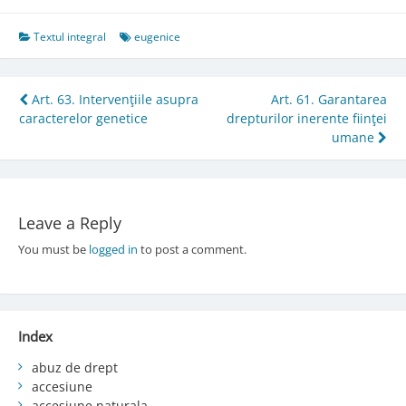
Textul integral
eugenice
Post
Art. 63. Intervenţiile asupra
Art. 61. Garantarea
caracterelor genetice
drepturilor inerente fiinţei
navigation
umane
Leave a Reply
You must be
logged in
to post a comment.
Index
abuz de drept
accesiune
accesiune naturala