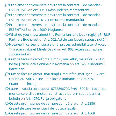
Probleme controversate privitoare la contractul de mandat -
ESSENTIALS
on
Art. 1310. Răspunderea reprezentantului
Probleme controversate privitoare la contractul de mandat -
ESSENTIALS
on
Art. 2017. Executarea mandatului
Probleme controversate privitoare la contractul de mandat -
ESSENTIALS
on
Art. 2009. Noţiunea
What do you know about the Romanian land book registry? - R&R
Partners Bucharest
on
Art. 902. Actele sau faptele supuse notării
Notarea în cartea funciară a unui proces; admisibilitate - Avocat in
Timisoara cabinet Mirela David
on
Art. 902. Actele sau faptele
supuse notării
Cum se face un divorÈ; mai simplu, mai ieftin, mai uÈor… – Stiri
locale | Ziare locale online din România
on
Art. 529. Cuantumul
întreţinerii
Cum se face un divorț; mai simplu, mai ieftin, mai ușor… - Ziare
Online 24 - Stiri Online - Stiri locale Romania
on
Art. 529.
Cuantumul întreţinerii
Luare in spatiu contracost -0733896700. Pret 1500 lei - Locuri de
munca; servicii de mutari; constructii; luare in spatiu pentru
buletin
on
Art. 1270. Forţa obligatorie
Ce este promisiunea de vânzare cumpărare
on
Art. 2386.
Creanţele care beneficiază de ipotecă legală
Ce este promisiunea de vânzare cumpărare
on
Art. 1669.