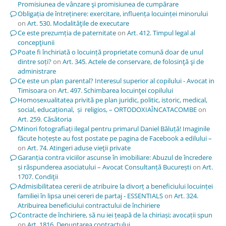
Promisiunea de vânzare şi promisiunea de cumpărare
Obligația de întreținere: exercitare, influența locuinței minorului
on
Art. 530. Modalităţile de executare
Ce este prezumția de paternitate
on
Art. 412. Timpul legal al
concepţiunii
Poate fi închiriată o locuință proprietate comună doar de unul
dintre soți?
on
Art. 345. Actele de conservare, de folosinţă şi de
administrare
Ce este un plan parental? Interesul superior al copilului - Avocat in
Timisoara
on
Art. 497. Schimbarea locuinţei copilului
Homosexualitatea privită pe plan juridic, politic, istoric, medical,
social, educațional, și religios, – ORTODOXIAÎNCATACOMBE
on
Art. 259. Căsătoria
Minori fotografiați ilegal pentru primarul Daniel Băluță! Imaginile
făcute hoțește au fost postate pe pagina de Facebook a edilului –
on
Art. 74. Atingeri aduse vieţii private
Garanția contra viciilor ascunse în imobiliare: Abuzul de încredere
și răspunderea asociatului – Avocat Consultanță București
on
Art.
1707. Condiţii
Admisibilitatea cererii de atribuire la divorț a beneficiului locuinței
familiei în lipsa unei cereri de partaj - ESSENTIALS
on
Art. 324.
Atribuirea beneficiului contractului de închiriere
Contracte de închiriere, să nu iei țeapă de la chiriași; avocații spun
on
Art. 1816. Denunţarea contractului