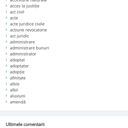
acces la justiție
act civil
acte
acte juridice civile
acțiune revocatorie
act juridic
administrare
administrare bunuri
administrator
adoptat
adoptator
adopție
afinitate
albie
albii
aluviuni
amendă
Ultimele comentarii