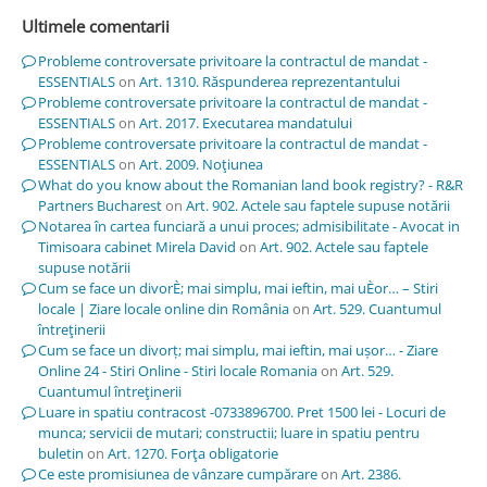
Ultimele comentarii
Probleme controversate privitoare la contractul de mandat -
ESSENTIALS
on
Art. 1310. Răspunderea reprezentantului
Probleme controversate privitoare la contractul de mandat -
ESSENTIALS
on
Art. 2017. Executarea mandatului
Probleme controversate privitoare la contractul de mandat -
ESSENTIALS
on
Art. 2009. Noţiunea
What do you know about the Romanian land book registry? - R&R
Partners Bucharest
on
Art. 902. Actele sau faptele supuse notării
Notarea în cartea funciară a unui proces; admisibilitate - Avocat in
Timisoara cabinet Mirela David
on
Art. 902. Actele sau faptele
supuse notării
Cum se face un divorÈ; mai simplu, mai ieftin, mai uÈor… – Stiri
locale | Ziare locale online din România
on
Art. 529. Cuantumul
întreţinerii
Cum se face un divorț; mai simplu, mai ieftin, mai ușor… - Ziare
Online 24 - Stiri Online - Stiri locale Romania
on
Art. 529.
Cuantumul întreţinerii
Luare in spatiu contracost -0733896700. Pret 1500 lei - Locuri de
munca; servicii de mutari; constructii; luare in spatiu pentru
buletin
on
Art. 1270. Forţa obligatorie
Ce este promisiunea de vânzare cumpărare
on
Art. 2386.