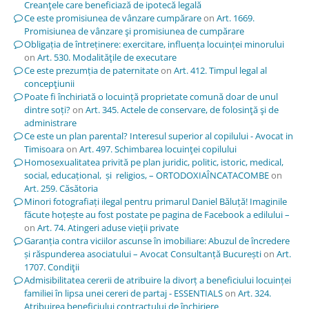
Creanţele care beneficiază de ipotecă legală
Ce este promisiunea de vânzare cumpărare
on
Art. 1669.
Promisiunea de vânzare şi promisiunea de cumpărare
Obligația de întreținere: exercitare, influența locuinței minorului
on
Art. 530. Modalităţile de executare
Ce este prezumția de paternitate
on
Art. 412. Timpul legal al
concepţiunii
Poate fi închiriată o locuință proprietate comună doar de unul
dintre soți?
on
Art. 345. Actele de conservare, de folosinţă şi de
administrare
Ce este un plan parental? Interesul superior al copilului - Avocat in
Timisoara
on
Art. 497. Schimbarea locuinţei copilului
Homosexualitatea privită pe plan juridic, politic, istoric, medical,
social, educațional, și religios, – ORTODOXIAÎNCATACOMBE
on
Art. 259. Căsătoria
Minori fotografiați ilegal pentru primarul Daniel Băluță! Imaginile
făcute hoțește au fost postate pe pagina de Facebook a edilului –
on
Art. 74. Atingeri aduse vieţii private
Garanția contra viciilor ascunse în imobiliare: Abuzul de încredere
și răspunderea asociatului – Avocat Consultanță București
on
Art.
1707. Condiţii
Admisibilitatea cererii de atribuire la divorț a beneficiului locuinței
familiei în lipsa unei cereri de partaj - ESSENTIALS
on
Art. 324.
Atribuirea beneficiului contractului de închiriere