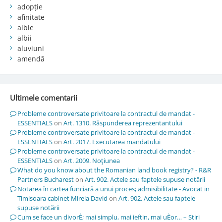
adopție
afinitate
albie
albii
aluviuni
amendă
Ultimele comentarii
Probleme controversate privitoare la contractul de mandat -
ESSENTIALS
on
Art. 1310. Răspunderea reprezentantului
Probleme controversate privitoare la contractul de mandat -
ESSENTIALS
on
Art. 2017. Executarea mandatului
Probleme controversate privitoare la contractul de mandat -
ESSENTIALS
on
Art. 2009. Noţiunea
What do you know about the Romanian land book registry? - R&R
Partners Bucharest
on
Art. 902. Actele sau faptele supuse notării
Notarea în cartea funciară a unui proces; admisibilitate - Avocat in
Timisoara cabinet Mirela David
on
Art. 902. Actele sau faptele
supuse notării
Cum se face un divorÈ; mai simplu, mai ieftin, mai uÈor… – Stiri