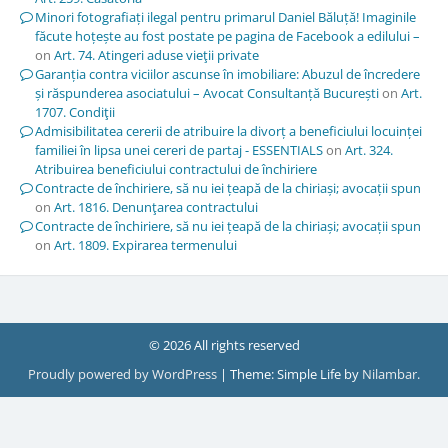
Minori fotografiați ilegal pentru primarul Daniel Băluță! Imaginile
făcute hoțește au fost postate pe pagina de Facebook a edilului –
on
Art. 74. Atingeri aduse vieţii private
Garanția contra viciilor ascunse în imobiliare: Abuzul de încredere
și răspunderea asociatului – Avocat Consultanță București
on
Art.
1707. Condiţii
Admisibilitatea cererii de atribuire la divorț a beneficiului locuinței
familiei în lipsa unei cereri de partaj - ESSENTIALS
on
Art. 324.
Atribuirea beneficiului contractului de închiriere
Contracte de închiriere, să nu iei țeapă de la chiriași; avocații spun
on
Art. 1816. Denunţarea contractului
Contracte de închiriere, să nu iei țeapă de la chiriași; avocații spun
on
Art. 1809. Expirarea termenului
© 2026 All rights reserved
Proudly powered by WordPress
|
Theme: Simple Life by
Nilambar
.