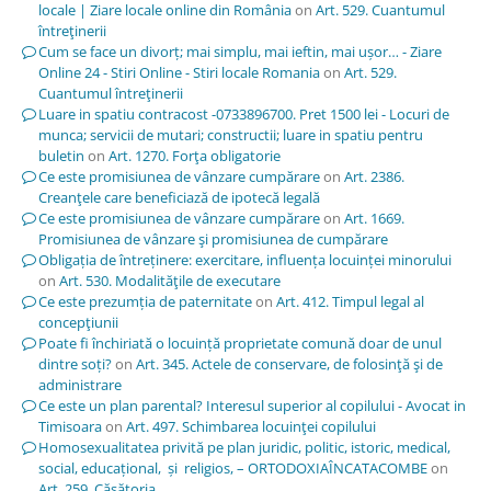
locale | Ziare locale online din România
on
Art. 529. Cuantumul
întreţinerii
Cum se face un divorț; mai simplu, mai ieftin, mai ușor… - Ziare
Online 24 - Stiri Online - Stiri locale Romania
on
Art. 529.
Cuantumul întreţinerii
Luare in spatiu contracost -0733896700. Pret 1500 lei - Locuri de
munca; servicii de mutari; constructii; luare in spatiu pentru
buletin
on
Art. 1270. Forţa obligatorie
Ce este promisiunea de vânzare cumpărare
on
Art. 2386.
Creanţele care beneficiază de ipotecă legală
Ce este promisiunea de vânzare cumpărare
on
Art. 1669.
Promisiunea de vânzare şi promisiunea de cumpărare
Obligația de întreținere: exercitare, influența locuinței minorului
on
Art. 530. Modalităţile de executare
Ce este prezumția de paternitate
on
Art. 412. Timpul legal al
concepţiunii
Poate fi închiriată o locuință proprietate comună doar de unul
dintre soți?
on
Art. 345. Actele de conservare, de folosinţă şi de
administrare
Ce este un plan parental? Interesul superior al copilului - Avocat in
Timisoara
on
Art. 497. Schimbarea locuinţei copilului
Homosexualitatea privită pe plan juridic, politic, istoric, medical,
social, educațional, și religios, – ORTODOXIAÎNCATACOMBE
on
Art. 259. Căsătoria