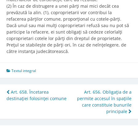
(2) În caz de distrugere a unei părţi mai mici decât cea
prevăzută la alin. (1), coproprietarii vor contribui la
refacerea părţilor comune, proporţional cu cotele-părţi.
Dacă unul sau mai mulţi coproprietari refuză sau nu pot să
participe la refacere, ei sunt obligaţi să cedeze celorlalţi
coproprietari cotele lor părţi din dreptul de proprietate.
Preţul se stabileşte de părţi ori, în caz de neînţelegere, de
către instanţa judecătorească.
Textul integral
Post
Art. 658. Încetarea
Art. 656. Obligaţia de a
destinaţiei folosinţei comune
permite accesul în spaţiile
navigation
care constituie bunurile
principale