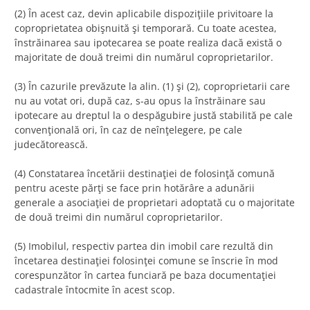
(2) În acest caz, devin aplicabile dispoziţiile privitoare la
coproprietatea obişnuită şi temporară. Cu toate acestea,
înstrăinarea sau ipotecarea se poate realiza dacă există o
majoritate de două treimi din numărul coproprietarilor.
(3) În cazurile prevăzute la alin. (1) şi (2), coproprietarii care
nu au votat ori, după caz, s-au opus la înstrăinare sau
ipotecare au dreptul la o despăgubire justă stabilită pe cale
convenţională ori, în caz de neînţelegere, pe cale
judecătorească.
(4) Constatarea încetării destinaţiei de folosinţă comună
pentru aceste părţi se face prin hotărâre a adunării
generale a asociaţiei de proprietari adoptată cu o majoritate
de două treimi din numărul coproprietarilor.
(5) Imobilul, respectiv partea din imobil care rezultă din
încetarea destinaţiei folosinţei comune se înscrie în mod
corespunzător în cartea funciară pe baza documentaţiei
cadastrale întocmite în acest scop.