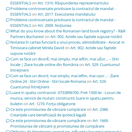
ESSENTIALS
on
Art. 1310. Răspunderea reprezentantului
Probleme controversate privitoare la contractul de mandat -
ESSENTIALS
on
Art. 2017. Executarea mandatului
Probleme controversate privitoare la contractul de mandat -
ESSENTIALS
on
Art. 2009. Noţiunea
What do you know about the Romanian land book registry? - R&R
Partners Bucharest
on
Art. 902. Actele sau faptele supuse notării
Notarea în cartea funciară a unui proces; admisibilitate - Avocat in
Timisoara cabinet Mirela David
on
Art. 902. Actele sau faptele
supuse notării
Cum se face un divorÈ; mai simplu, mai ieftin, mai uÈor… – Stiri
locale | Ziare locale online din România
on
Art. 529. Cuantumul
întreţinerii
Cum se face un divorț; mai simplu, mai ieftin, mai ușor… - Ziare
Online 24 - Stiri Online - Stiri locale Romania
on
Art. 529.
Cuantumul întreţinerii
Luare in spatiu contracost -0733896700. Pret 1500 lei - Locuri de
munca; servicii de mutari; constructii; luare in spatiu pentru
buletin
on
Art. 1270. Forţa obligatorie
Ce este promisiunea de vânzare cumpărare
on
Art. 2386.
Creanţele care beneficiază de ipotecă legală
Ce este promisiunea de vânzare cumpărare
on
Art. 1669.
Promisiunea de vânzare şi promisiunea de cumpărare
Obligația de întreținere: exercitare, influența locuinței minorului