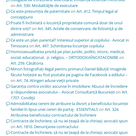
on
Art. 530. Modalităţile de executare
Ce este prezumția de paternitate
on
Art. 412. Timpul legal al
concepţiunii
Poate fi închiriată o locuință proprietate comună doar de unul
dintre soți?
on
Art. 345. Actele de conservare, de folosinţă şi de
administrare
Ce este un plan parental? Interesul superior al copilului - Avocat in
Timisoara
on
Art. 497. Schimbarea locuinţei copilului
Homosexualitatea privită pe plan juridic, politic, istoric, medical,
social, educațional, și religios, – ORTODOXIAÎNCATACOMBE
on
Art. 259. Căsătoria
Minori fotografiați ilegal pentru primarul Daniel Băluță! Imaginile
făcute hoțește au fost postate pe pagina de Facebook a edilului –
on
Art. 74. Atingeri aduse vieţii private
Garanția contra viciilor ascunse în imobiliare: Abuzul de încredere
și răspunderea asociatului – Avocat Consultanță București
on
Art.
1707. Condiţii
Admisibilitatea cererii de atribuire la divorț a beneficiului locuinței
familiei în lipsa unei cereri de partaj - ESSENTIALS
on
Art. 324.
Atribuirea beneficiului contractului de închiriere
Contracte de închiriere, să nu iei țeapă de la chiriași; avocații spun
on
Art. 1816. Denunţarea contractului
Contracte de închiriere, să nu iei țeapă de la chiriași; avocații spun