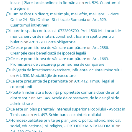
locale | Ziare locale online din România
on
Art. 529. Cuantumul
întreţinerii
Cum se face un divorț; mai simplu, mai ieftin, mai ușor… - Ziare
Online 24 - Stiri Online - Stiri locale Romania
on
Art. 529.
Cuantumul întreţinerii
Luare in spatiu contracost -0733896700. Pret 1500 lei - Locuri de
munca; servicii de mutari; constructii; luare in spatiu pentru
buletin
on
Art. 1270. Forţa obligatorie
Ce este promisiunea de vânzare cumpărare
on
Art. 2386.
Creanţele care beneficiază de ipotecă legală
Ce este promisiunea de vânzare cumpărare
on
Art. 1669.
Promisiunea de vânzare şi promisiunea de cumpărare
Obligația de întreținere: exercitare, influența locuinței minorului
on
Art. 530. Modalităţile de executare
Ce este prezumția de paternitate
on
Art. 412. Timpul legal al
concepţiunii
Poate fi închiriată o locuință proprietate comună doar de unul
dintre soți?
on
Art. 345. Actele de conservare, de folosinţă şi de
administrare
Ce este un plan parental? Interesul superior al copilului - Avocat in
Timisoara
on
Art. 497. Schimbarea locuinţei copilului
Homosexualitatea privită pe plan juridic, politic, istoric, medical,
social, educațional, și religios, – ORTODOXIAÎNCATACOMBE
on
Art. 259. Căsătoria