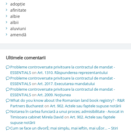
adopție
afinitate
albie
albii
aluviuni
amendă
Ultimele comentarii
Probleme controversate privitoare la contractul de mandat -
ESSENTIALS
on
Art. 1310. Răspunderea reprezentantului
Probleme controversate privitoare la contractul de mandat -
ESSENTIALS
on
Art. 2017. Executarea mandatului
Probleme controversate privitoare la contractul de mandat -
ESSENTIALS
on
Art. 2009. Noţiunea
What do you know about the Romanian land book registry? - R&R
Partners Bucharest
on
Art. 902. Actele sau faptele supuse notării
Notarea în cartea funciară a unui proces; admisibilitate - Avocat in
Timisoara cabinet Mirela David
on
Art. 902. Actele sau faptele
supuse notării
Cum se face un divorÈ; mai simplu, mai ieftin, mai uÈor… – Stiri