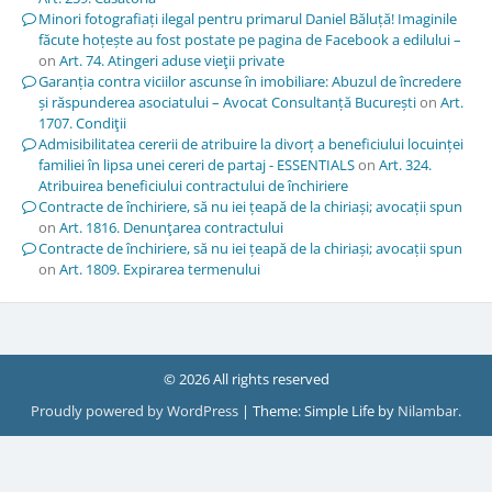
Minori fotografiați ilegal pentru primarul Daniel Băluță! Imaginile
făcute hoțește au fost postate pe pagina de Facebook a edilului –
on
Art. 74. Atingeri aduse vieţii private
Garanția contra viciilor ascunse în imobiliare: Abuzul de încredere
și răspunderea asociatului – Avocat Consultanță București
on
Art.
1707. Condiţii
Admisibilitatea cererii de atribuire la divorț a beneficiului locuinței
familiei în lipsa unei cereri de partaj - ESSENTIALS
on
Art. 324.
Atribuirea beneficiului contractului de închiriere
Contracte de închiriere, să nu iei țeapă de la chiriași; avocații spun
on
Art. 1816. Denunţarea contractului
Contracte de închiriere, să nu iei țeapă de la chiriași; avocații spun
on
Art. 1809. Expirarea termenului
© 2026 All rights reserved
Proudly powered by WordPress
|
Theme: Simple Life by
Nilambar
.