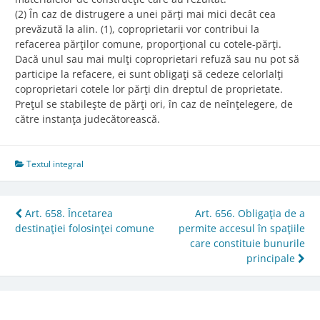
(2) În caz de distrugere a unei părţi mai mici decât cea
prevăzută la alin. (1), coproprietarii vor contribui la
refacerea părţilor comune, proporţional cu cotele-părţi.
Dacă unul sau mai mulţi coproprietari refuză sau nu pot să
participe la refacere, ei sunt obligaţi să cedeze celorlalţi
coproprietari cotele lor părţi din dreptul de proprietate.
Preţul se stabileşte de părţi ori, în caz de neînţelegere, de
către instanţa judecătorească.
Textul integral
Post
Art. 658. Încetarea
Art. 656. Obligaţia de a
destinaţiei folosinţei comune
permite accesul în spaţiile
navigation
care constituie bunurile
principale