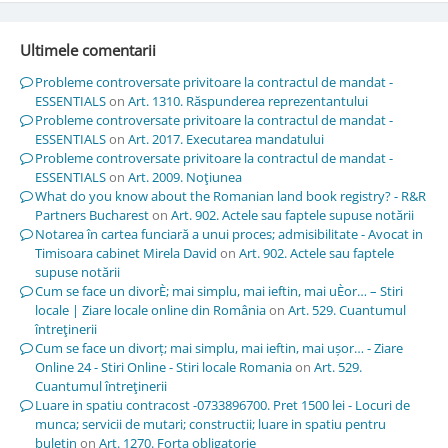
Ultimele comentarii
Probleme controversate privitoare la contractul de mandat -
ESSENTIALS
on
Art. 1310. Răspunderea reprezentantului
Probleme controversate privitoare la contractul de mandat -
ESSENTIALS
on
Art. 2017. Executarea mandatului
Probleme controversate privitoare la contractul de mandat -
ESSENTIALS
on
Art. 2009. Noţiunea
What do you know about the Romanian land book registry? - R&R
Partners Bucharest
on
Art. 902. Actele sau faptele supuse notării
Notarea în cartea funciară a unui proces; admisibilitate - Avocat in
Timisoara cabinet Mirela David
on
Art. 902. Actele sau faptele
supuse notării
Cum se face un divorÈ; mai simplu, mai ieftin, mai uÈor… – Stiri
locale | Ziare locale online din România
on
Art. 529. Cuantumul
întreţinerii
Cum se face un divorț; mai simplu, mai ieftin, mai ușor… - Ziare
Online 24 - Stiri Online - Stiri locale Romania
on
Art. 529.
Cuantumul întreţinerii
Luare in spatiu contracost -0733896700. Pret 1500 lei - Locuri de
munca; servicii de mutari; constructii; luare in spatiu pentru
buletin
on
Art. 1270. Forţa obligatorie