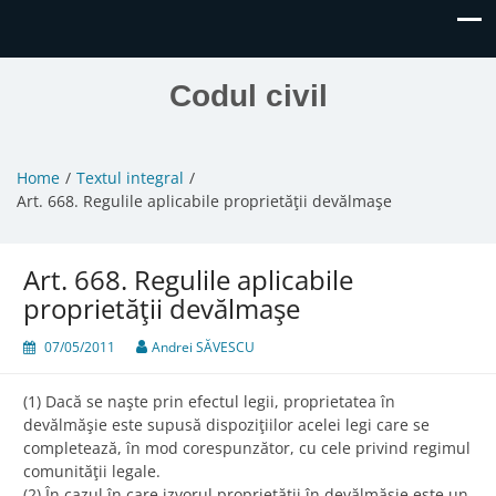
Codul civil
Home
Textul integral
Art. 668. Regulile aplicabile proprietăţii devălmaşe
Art. 668. Regulile aplicabile
proprietăţii devălmaşe
07/05/2011
Andrei SĂVESCU
(1) Dacă se naşte prin efectul legii, proprietatea în
devălmăşie este supusă dispoziţiilor acelei legi care se
completează, în mod corespunzător, cu cele privind regimul
comunităţii legale.
(2) În cazul în care izvorul proprietăţii în devălmăşie este un