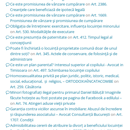
Ce este promisiunea de vânzare cumpărare
on
Art. 2386.
Creanţele care beneficiază de ipotecă legală
Ce este promisiunea de vânzare cumpărare
on
Art. 1669.
Promisiunea de vânzare şi promisiunea de cumpărare
Obligația de întreținere: exercitare, influența locuinței minorului
on
Art. 530. Modalităţile de executare
Ce este prezumția de paternitate
on
Art. 412. Timpul legal al
concepţiunii
Poate fi închiriată o locuință proprietate comună doar de unul
dintre soți?
on
Art. 345. Actele de conservare, de folosinţă şi de
administrare
Ce este un plan parental? Interesul superior al copilului - Avocat in
Timisoara
on
Art. 497. Schimbarea locuinţei copilului
Homosexualitatea privită pe plan juridic, politic, istoric, medical,
social, educațional, și religios, – ORTODOXIAÎNCATACOMBE
on
Art. 259. Căsătoria
Minori fotografiați ilegal pentru primarul Daniel Băluță! Imaginile
făcute hoțește au fost postate pe pagina de Facebook a edilului –
on
Art. 74. Atingeri aduse vieţii private
Garanția contra viciilor ascunse în imobiliare: Abuzul de încredere
și răspunderea asociatului – Avocat Consultanță București
on
Art.
1707. Condiţii
Admisibilitatea cererii de atribuire la divorț a beneficiului locuinței