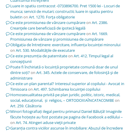
Cuantumul întreţinerii
Luare in spatiu contracost -0733896700. Pret 1500 lei - Locuri de
munca; servicii de mutari; constructii; luare in spatiu pentru
buletin
on
Art. 1270. Forţa obligatorie
Ce este promisiunea de vânzare cumpărare
on
Art. 2386.
Creanţele care beneficiază de ipotecă legală
Ce este promisiunea de vânzare cumpărare
on
Art. 1669.
Promisiunea de vânzare şi promisiunea de cumpărare
Obligația de întreținere: exercitare, influența locuinței minorului
on
Art. 530. Modalităţile de executare
Ce este prezumția de paternitate
on
Art. 412. Timpul legal al
concepţiunii
Poate fi închiriată o locuință proprietate comună doar de unul
dintre soți?
on
Art. 345. Actele de conservare, de folosinţă şi de
administrare
Ce este un plan parental? Interesul superior al copilului - Avocat in
Timisoara
on
Art. 497. Schimbarea locuinţei copilului
Homosexualitatea privită pe plan juridic, politic, istoric, medical,
social, educațional, și religios, – ORTODOXIAÎNCATACOMBE
on
Art. 259. Căsătoria
Minori fotografiați ilegal pentru primarul Daniel Băluță! Imaginile
făcute hoțește au fost postate pe pagina de Facebook a edilului –
on
Art. 74. Atingeri aduse vieţii private
Garanția contra viciilor ascunse în imobiliare: Abuzul de încredere