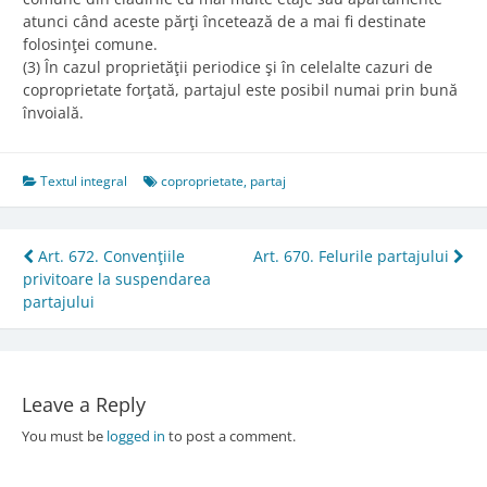
atunci când aceste părţi încetează de a mai fi destinate
folosinţei comune.
(3) În cazul proprietăţii periodice şi în celelalte cazuri de
coproprietate forţată, partajul este posibil numai prin bună
învoială.
Textul integral
coproprietate
,
partaj
Post
Art. 672. Convenţiile
Art. 670. Felurile partajului
privitoare la suspendarea
navigation
partajului
Leave a Reply
You must be
logged in
to post a comment.