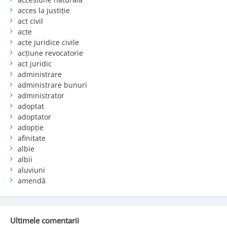
acces la justiție
act civil
acte
acte juridice civile
acțiune revocatorie
act juridic
administrare
administrare bunuri
administrator
adoptat
adoptator
adopție
afinitate
albie
albii
aluviuni
amendă
Ultimele comentarii