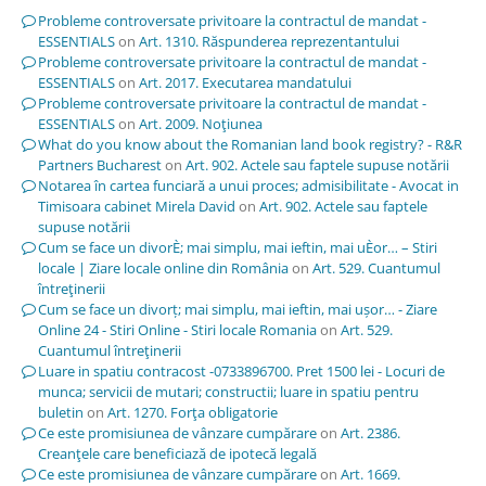
Probleme controversate privitoare la contractul de mandat -
ESSENTIALS
on
Art. 1310. Răspunderea reprezentantului
Probleme controversate privitoare la contractul de mandat -
ESSENTIALS
on
Art. 2017. Executarea mandatului
Probleme controversate privitoare la contractul de mandat -
ESSENTIALS
on
Art. 2009. Noţiunea
What do you know about the Romanian land book registry? - R&R
Partners Bucharest
on
Art. 902. Actele sau faptele supuse notării
Notarea în cartea funciară a unui proces; admisibilitate - Avocat in
Timisoara cabinet Mirela David
on
Art. 902. Actele sau faptele
supuse notării
Cum se face un divorÈ; mai simplu, mai ieftin, mai uÈor… – Stiri
locale | Ziare locale online din România
on
Art. 529. Cuantumul
întreţinerii
Cum se face un divorț; mai simplu, mai ieftin, mai ușor… - Ziare
Online 24 - Stiri Online - Stiri locale Romania
on
Art. 529.
Cuantumul întreţinerii
Luare in spatiu contracost -0733896700. Pret 1500 lei - Locuri de
munca; servicii de mutari; constructii; luare in spatiu pentru
buletin
on
Art. 1270. Forţa obligatorie
Ce este promisiunea de vânzare cumpărare
on
Art. 2386.
Creanţele care beneficiază de ipotecă legală
Ce este promisiunea de vânzare cumpărare
on
Art. 1669.