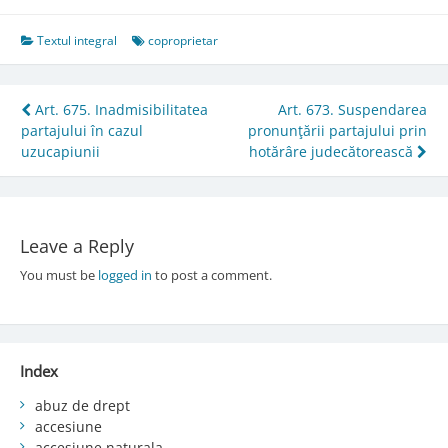
Textul integral
coproprietar
Post
Art. 675. Inadmisibilitatea
Art. 673. Suspendarea
partajului în cazul
pronunţării partajului prin
navigation
uzucapiunii
hotărâre judecătorească
Leave a Reply
You must be
logged in
to post a comment.
Index
abuz de drept
accesiune
accesiune naturala