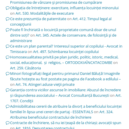
Promisiunea de vânzare şi promisiunea de cumpărare
Obligația de întreținere: exercitare, influența locuinței minorului
on
Art. 530. Modalităţile de executare
Ce este prezumția de paternitate
on
Art. 412. Timpul legal al
concepţiunii
Poate fi închiriată o locuință proprietate comună doar de unul
dintre soți?
on
Art. 345. Actele de conservare, de folosinţă şi de
administrare
Ce este un plan parental? Interesul superior al copilului - Avocat in
Timisoara
on
Art. 497. Schimbarea locuinţei copilului
Homosexualitatea privită pe plan juridic, politic, istoric, medical,
social, educațional, și religios, – ORTODOXIAÎNCATACOMBE
on
Art. 259. Căsătoria
Minori fotografiați ilegal pentru primarul Daniel Băluță! Imaginile
făcute hoțește au fost postate pe pagina de Facebook a edilului –
on
Art. 74. Atingeri aduse vieţii private
Garanția contra viciilor ascunse în imobiliare: Abuzul de încredere
și răspunderea asociatului – Avocat Consultanță București
on
Art.
1707. Condiţii
Admisibilitatea cererii de atribuire la divorț a beneficiului locuinței
familiei în lipsa unei cereri de partaj - ESSENTIALS
on
Art. 324.
Atribuirea beneficiului contractului de închiriere
Contracte de închiriere, să nu iei țeapă de la chiriași; avocații spun
on
Art. 1816. Denunţarea contractului