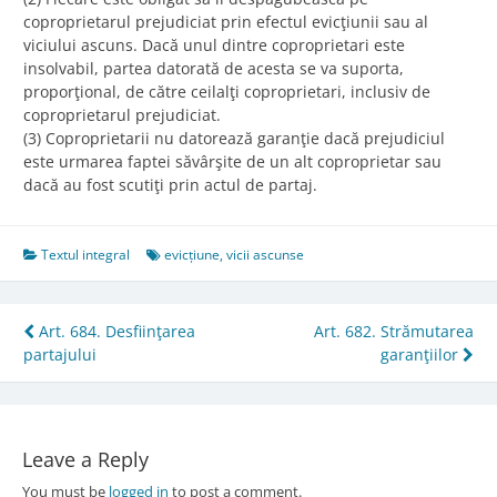
coproprietarul prejudiciat prin efectul evicţiunii sau al
viciului ascuns. Dacă unul dintre coproprietari este
insolvabil, partea datorată de acesta se va suporta,
proporţional, de către ceilalţi coproprietari, inclusiv de
coproprietarul prejudiciat.
(3) Coproprietarii nu datorează garanţie dacă prejudiciul
este urmarea faptei săvârşite de un alt coproprietar sau
dacă au fost scutiţi prin actul de partaj.
Textul integral
evicțiune
,
vicii ascunse
Post
Art. 684. Desfiinţarea
Art. 682. Strămutarea
partajului
garanţiilor
navigation
Leave a Reply
You must be
logged in
to post a comment.