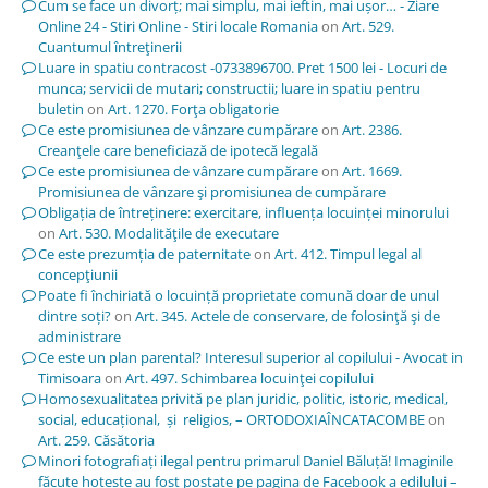
Cum se face un divorț; mai simplu, mai ieftin, mai ușor… - Ziare
Online 24 - Stiri Online - Stiri locale Romania
on
Art. 529.
Cuantumul întreţinerii
Luare in spatiu contracost -0733896700. Pret 1500 lei - Locuri de
munca; servicii de mutari; constructii; luare in spatiu pentru
buletin
on
Art. 1270. Forţa obligatorie
Ce este promisiunea de vânzare cumpărare
on
Art. 2386.
Creanţele care beneficiază de ipotecă legală
Ce este promisiunea de vânzare cumpărare
on
Art. 1669.
Promisiunea de vânzare şi promisiunea de cumpărare
Obligația de întreținere: exercitare, influența locuinței minorului
on
Art. 530. Modalităţile de executare
Ce este prezumția de paternitate
on
Art. 412. Timpul legal al
concepţiunii
Poate fi închiriată o locuință proprietate comună doar de unul
dintre soți?
on
Art. 345. Actele de conservare, de folosinţă şi de
administrare
Ce este un plan parental? Interesul superior al copilului - Avocat in
Timisoara
on
Art. 497. Schimbarea locuinţei copilului
Homosexualitatea privită pe plan juridic, politic, istoric, medical,
social, educațional, și religios, – ORTODOXIAÎNCATACOMBE
on
Art. 259. Căsătoria
Minori fotografiați ilegal pentru primarul Daniel Băluță! Imaginile
făcute hoțește au fost postate pe pagina de Facebook a edilului –