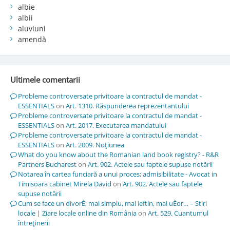
albie
albii
aluviuni
amendă
Ultimele comentarii
Probleme controversate privitoare la contractul de mandat -
ESSENTIALS
on
Art. 1310. Răspunderea reprezentantului
Probleme controversate privitoare la contractul de mandat -
ESSENTIALS
on
Art. 2017. Executarea mandatului
Probleme controversate privitoare la contractul de mandat -
ESSENTIALS
on
Art. 2009. Noţiunea
What do you know about the Romanian land book registry? - R&R
Partners Bucharest
on
Art. 902. Actele sau faptele supuse notării
Notarea în cartea funciară a unui proces; admisibilitate - Avocat in
Timisoara cabinet Mirela David
on
Art. 902. Actele sau faptele
supuse notării
Cum se face un divorÈ; mai simplu, mai ieftin, mai uÈor… – Stiri
locale | Ziare locale online din România
on
Art. 529. Cuantumul
întreţinerii