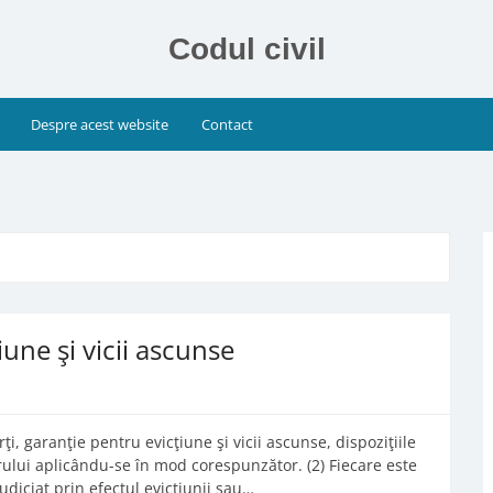
Codul civil
Despre acest website
Contact
iune şi vicii ascunse
rţi, garanţie pentru evicţiune şi vicii ascunse, dispoziţiile
orului aplicându-se în mod corespunzător. (2) Fiecare este
diciat prin efectul evicţiunii sau…