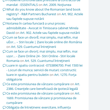
Probleme controversate privitoare la contractul de
mandat - ESSENTIALS
on
Art. 2009. Noţiunea
What do you know about the Romanian land book
registry? - R&R Partners Bucharest
on
Art. 902. Actele
sau faptele supuse notării
Notarea în cartea funciară a unui proces;
admisibilitate - Avocat in Timisoara cabinet Mirela
David
on
Art. 902. Actele sau faptele supuse notării
Cum se face un divorÈ; mai simplu, mai ieftin, mai
uÈor… – Stiri locale | Ziare locale online din România
on
Art. 529. Cuantumul întreţinerii
Cum se face un divorț; mai simplu, mai ieftin, mai
ușor… - Ziare Online 24 - Stiri Online - Stiri locale
Romania
on
Art. 529. Cuantumul întreţinerii
Luare in spatiu contracost -0733896700. Pret 1500 lei
- Locuri de munca; servicii de mutari; constructii;
luare in spatiu pentru buletin
on
Art. 1270. Forţa
obligatorie
Ce este promisiunea de vânzare cumpărare
on
Art.
2386. Creanţele care beneficiază de ipotecă legală
Ce este promisiunea de vânzare cumpărare
on
Art.
1669. Promisiunea de vânzare şi promisiunea de
cumpărare
Obligația de întreținere: exercitare, influența