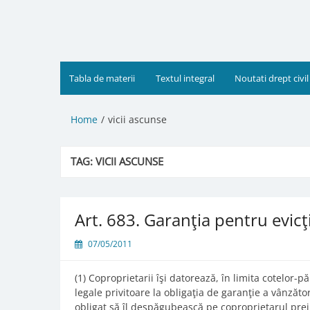
Skip
to
content
Tabla de materii
Textul integral
Noutati drept civil
Home
vicii ascunse
TAG:
VICII ASCUNSE
Art. 683. Garanţia pentru evicţ
07/05/2011
(1) Coproprietarii îşi datorează, în limita cotelor-pă
legale privitoare la obligaţia de garanţie a vânzăt
obligat să îl despăgubească pe coproprietarul preju