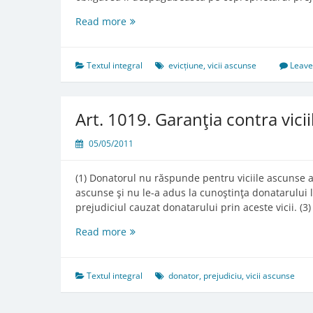
Art.
Read more
683.
Garanţia
pentru
Textul integral
evicțiune
,
vicii ascunse
Leave
evicţiune
şi
vicii
Art. 1019. Garanţia contra vici
ascunse
05/05/2011
(1) Donatorul nu răspunde pentru viciile ascunse al
ascunse şi nu le-a adus la cunoştinţa donatarului l
prejudiciul cauzat donatarului prin aceste vicii. (3)
Art.
Read more
1019.
Garanţia
contra
Textul integral
donator
,
prejudiciu
,
vicii ascunse
viciilor
ascunse