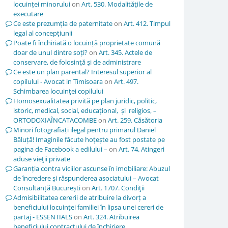
locuinței minorului
on
Art. 530. Modalităţile de
executare
Ce este prezumția de paternitate
on
Art. 412. Timpul
legal al concepţiunii
Poate fi închiriată o locuință proprietate comună
doar de unul dintre soți?
on
Art. 345. Actele de
conservare, de folosinţă şi de administrare
Ce este un plan parental? Interesul superior al
copilului - Avocat in Timisoara
on
Art. 497.
Schimbarea locuinţei copilului
Homosexualitatea privită pe plan juridic, politic,
istoric, medical, social, educațional, și religios, –
ORTODOXIAÎNCATACOMBE
on
Art. 259. Căsătoria
Minori fotografiați ilegal pentru primarul Daniel
Băluță! Imaginile făcute hoțește au fost postate pe
pagina de Facebook a edilului –
on
Art. 74. Atingeri
aduse vieţii private
Garanția contra viciilor ascunse în imobiliare: Abuzul
de încredere și răspunderea asociatului – Avocat
Consultanță București
on
Art. 1707. Condiţii
Admisibilitatea cererii de atribuire la divorț a
beneficiului locuinței familiei în lipsa unei cereri de
partaj - ESSENTIALS
on
Art. 324. Atribuirea
beneficiului contractului de închiriere