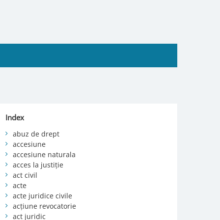
Index
abuz de drept
accesiune
accesiune naturala
acces la justiție
act civil
acte
acte juridice civile
acțiune revocatorie
act juridic