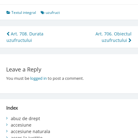
Textul integral
uzufruct
Post
Art. 708. Durata
Art. 706. Obiectul
uzufructului
uzufructului
navigation
Leave a Reply
You must be
logged in
to post a comment.
Index
abuz de drept
accesiune
accesiune naturala
acces la justiție