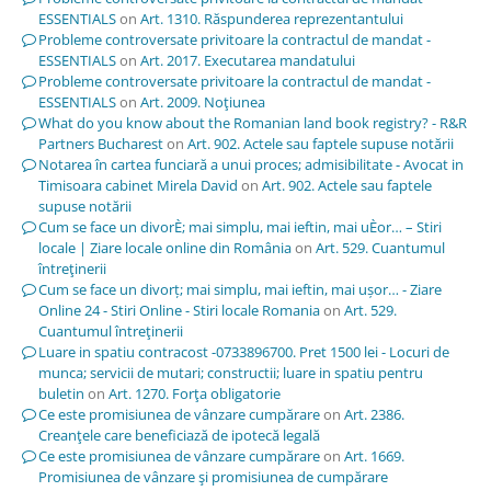
ESSENTIALS
on
Art. 1310. Răspunderea reprezentantului
Probleme controversate privitoare la contractul de mandat -
ESSENTIALS
on
Art. 2017. Executarea mandatului
Probleme controversate privitoare la contractul de mandat -
ESSENTIALS
on
Art. 2009. Noţiunea
What do you know about the Romanian land book registry? - R&R
Partners Bucharest
on
Art. 902. Actele sau faptele supuse notării
Notarea în cartea funciară a unui proces; admisibilitate - Avocat in
Timisoara cabinet Mirela David
on
Art. 902. Actele sau faptele
supuse notării
Cum se face un divorÈ; mai simplu, mai ieftin, mai uÈor… – Stiri
locale | Ziare locale online din România
on
Art. 529. Cuantumul
întreţinerii
Cum se face un divorț; mai simplu, mai ieftin, mai ușor… - Ziare
Online 24 - Stiri Online - Stiri locale Romania
on
Art. 529.
Cuantumul întreţinerii
Luare in spatiu contracost -0733896700. Pret 1500 lei - Locuri de
munca; servicii de mutari; constructii; luare in spatiu pentru
buletin
on
Art. 1270. Forţa obligatorie
Ce este promisiunea de vânzare cumpărare
on
Art. 2386.
Creanţele care beneficiază de ipotecă legală
Ce este promisiunea de vânzare cumpărare
on
Art. 1669.
Promisiunea de vânzare şi promisiunea de cumpărare