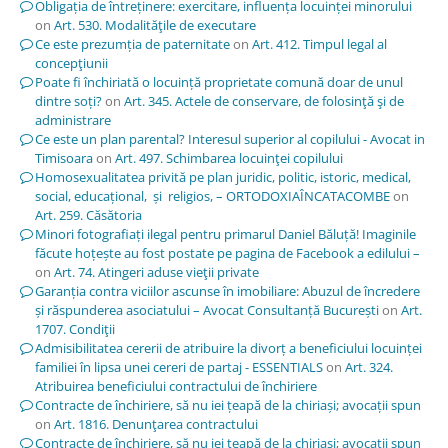
Obligația de întreținere: exercitare, influența locuinței minorului
on
Art. 530. Modalităţile de executare
Ce este prezumția de paternitate
on
Art. 412. Timpul legal al
concepţiunii
Poate fi închiriată o locuință proprietate comună doar de unul
dintre soți?
on
Art. 345. Actele de conservare, de folosinţă şi de
administrare
Ce este un plan parental? Interesul superior al copilului - Avocat in
Timisoara
on
Art. 497. Schimbarea locuinţei copilului
Homosexualitatea privită pe plan juridic, politic, istoric, medical,
social, educațional, și religios, – ORTODOXIAÎNCATACOMBE
on
Art. 259. Căsătoria
Minori fotografiați ilegal pentru primarul Daniel Băluță! Imaginile
făcute hoțește au fost postate pe pagina de Facebook a edilului –
on
Art. 74. Atingeri aduse vieţii private
Garanția contra viciilor ascunse în imobiliare: Abuzul de încredere
și răspunderea asociatului – Avocat Consultanță București
on
Art.
1707. Condiţii
Admisibilitatea cererii de atribuire la divorț a beneficiului locuinței
familiei în lipsa unei cereri de partaj - ESSENTIALS
on
Art. 324.
Atribuirea beneficiului contractului de închiriere
Contracte de închiriere, să nu iei țeapă de la chiriași; avocații spun
on
Art. 1816. Denunţarea contractului
Contracte de închiriere, să nu iei țeapă de la chiriași; avocații spun