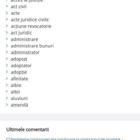
act civil
acte
acte juridice civile
acțiune revocatorie
act juridic
administrare
administrare bunuri
administrator
adoptat
adoptator
adopție
afinitate
albie
albii
aluviuni
amendă
Ultimele comentarii
Probleme controversate privitoare la contractul de mandat -