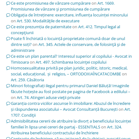
Ce este promisiunea de vânzare cumpărare
on
Art. 1669.
Promisiunea de vânzare şi promisiunea de cumpărare
Obligația de întreținere: exercitare, influența locuinței minorului
on
Art. 530. Modalităţile de executare
Ce este prezumția de paternitate
on
Art. 412. Timpul legal al
concepţiunii
Poate fi închiriată o locuință proprietate comună doar de unul
dintre soți?
on
Art. 345. Actele de conservare, de folosinţă şi de
administrare
Ce este un plan parental? Interesul superior al copilului - Avocat in
Timisoara
on
Art. 497. Schimbarea locuinţei copilului
Homosexualitatea privită pe plan juridic, politic, istoric, medical,
social, educațional, și religios, – ORTODOXIAÎNCATACOMBE
on
Art. 259. Căsătoria
Minori fotografiați ilegal pentru primarul Daniel Băluță! Imaginile
făcute hoțește au fost postate pe pagina de Facebook a edilului –
on
Art. 74. Atingeri aduse vieţii private
Garanția contra viciilor ascunse în imobiliare: Abuzul de încredere
și răspunderea asociatului – Avocat Consultanță București
on
Art.
1707. Condiţii
Admisibilitatea cererii de atribuire la divorț a beneficiului locuinței
familiei în lipsa unei cereri de partaj - ESSENTIALS
on
Art. 324.
Atribuirea beneficiului contractului de închiriere
Contracte de închiriere, să nu iei țeapă de la chiriași; avocații spun