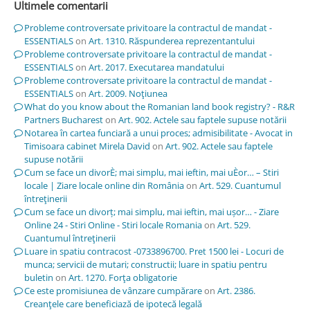
Ultimele comentarii
Probleme controversate privitoare la contractul de mandat -
ESSENTIALS
on
Art. 1310. Răspunderea reprezentantului
Probleme controversate privitoare la contractul de mandat -
ESSENTIALS
on
Art. 2017. Executarea mandatului
Probleme controversate privitoare la contractul de mandat -
ESSENTIALS
on
Art. 2009. Noţiunea
What do you know about the Romanian land book registry? - R&R
Partners Bucharest
on
Art. 902. Actele sau faptele supuse notării
Notarea în cartea funciară a unui proces; admisibilitate - Avocat in
Timisoara cabinet Mirela David
on
Art. 902. Actele sau faptele
supuse notării
Cum se face un divorÈ; mai simplu, mai ieftin, mai uÈor… – Stiri
locale | Ziare locale online din România
on
Art. 529. Cuantumul
întreţinerii
Cum se face un divorț; mai simplu, mai ieftin, mai ușor… - Ziare
Online 24 - Stiri Online - Stiri locale Romania
on
Art. 529.
Cuantumul întreţinerii
Luare in spatiu contracost -0733896700. Pret 1500 lei - Locuri de
munca; servicii de mutari; constructii; luare in spatiu pentru
buletin
on
Art. 1270. Forţa obligatorie
Ce este promisiunea de vânzare cumpărare
on
Art. 2386.
Creanţele care beneficiază de ipotecă legală