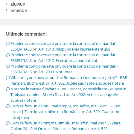
aluviuni
amendă
Ultimele comentarii
Probleme controversate privitoare la contractul de mandat -
ESSENTIALS
on
Art. 1310. Răspunderea reprezentantului
Probleme controversate privitoare la contractul de mandat -
ESSENTIALS
on
Art. 2017. Executarea mandatului
Probleme controversate privitoare la contractul de mandat -
ESSENTIALS
on
Art. 2009. Noţiunea
What do you know about the Romanian land book registry? - R&R
Partners Bucharest
on
Art. 902. Actele sau faptele supuse notării
Notarea în cartea funciară a unui proces; admisibilitate - Avocat in
Timisoara cabinet Mirela David
on
Art. 902. Actele sau faptele
supuse notării
Cum se face un divorÈ; mai simplu, mai ieftin, mai uÈor… – Stiri
locale | Ziare locale online din România
on
Art. 529. Cuantumul
întreţinerii
Cum se face un divorț; mai simplu, mai ieftin, mai ușor… - Ziare
Online 24 - Stiri Online - Stiri locale Romania
on
Art. 529.