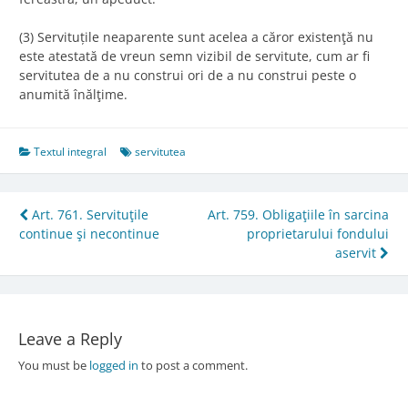
(3) Servituțile neaparente sunt acelea a căror existenţă nu
este atestată de vreun semn vizibil de servitute, cum ar fi
servitutea de a nu construi ori de a nu construi peste o
anumită înălţime.
Textul integral
servitutea
Post
Art. 761. Servituţile
Art. 759. Obligaţiile în sarcina
continue şi necontinue
proprietarului fondului
navigation
aservit
Leave a Reply
You must be
logged in
to post a comment.