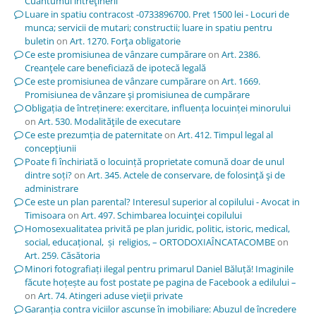
Cuantumul întreţinerii
Luare in spatiu contracost -0733896700. Pret 1500 lei - Locuri de
munca; servicii de mutari; constructii; luare in spatiu pentru
buletin
on
Art. 1270. Forţa obligatorie
Ce este promisiunea de vânzare cumpărare
on
Art. 2386.
Creanţele care beneficiază de ipotecă legală
Ce este promisiunea de vânzare cumpărare
on
Art. 1669.
Promisiunea de vânzare şi promisiunea de cumpărare
Obligația de întreținere: exercitare, influența locuinței minorului
on
Art. 530. Modalităţile de executare
Ce este prezumția de paternitate
on
Art. 412. Timpul legal al
concepţiunii
Poate fi închiriată o locuință proprietate comună doar de unul
dintre soți?
on
Art. 345. Actele de conservare, de folosinţă şi de
administrare
Ce este un plan parental? Interesul superior al copilului - Avocat in
Timisoara
on
Art. 497. Schimbarea locuinţei copilului
Homosexualitatea privită pe plan juridic, politic, istoric, medical,
social, educațional, și religios, – ORTODOXIAÎNCATACOMBE
on
Art. 259. Căsătoria
Minori fotografiați ilegal pentru primarul Daniel Băluță! Imaginile
făcute hoțește au fost postate pe pagina de Facebook a edilului –
on
Art. 74. Atingeri aduse vieţii private
Garanția contra viciilor ascunse în imobiliare: Abuzul de încredere