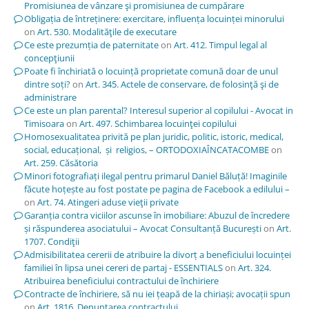
Promisiunea de vânzare şi promisiunea de cumpărare
Obligația de întreținere: exercitare, influența locuinței minorului
on
Art. 530. Modalităţile de executare
Ce este prezumția de paternitate
on
Art. 412. Timpul legal al
concepţiunii
Poate fi închiriată o locuință proprietate comună doar de unul
dintre soți?
on
Art. 345. Actele de conservare, de folosinţă şi de
administrare
Ce este un plan parental? Interesul superior al copilului - Avocat in
Timisoara
on
Art. 497. Schimbarea locuinţei copilului
Homosexualitatea privită pe plan juridic, politic, istoric, medical,
social, educațional, și religios, – ORTODOXIAÎNCATACOMBE
on
Art. 259. Căsătoria
Minori fotografiați ilegal pentru primarul Daniel Băluță! Imaginile
făcute hoțește au fost postate pe pagina de Facebook a edilului –
on
Art. 74. Atingeri aduse vieţii private
Garanția contra viciilor ascunse în imobiliare: Abuzul de încredere
și răspunderea asociatului – Avocat Consultanță București
on
Art.
1707. Condiţii
Admisibilitatea cererii de atribuire la divorț a beneficiului locuinței
familiei în lipsa unei cereri de partaj - ESSENTIALS
on
Art. 324.
Atribuirea beneficiului contractului de închiriere
Contracte de închiriere, să nu iei țeapă de la chiriași; avocații spun
on
Art. 1816. Denunţarea contractului