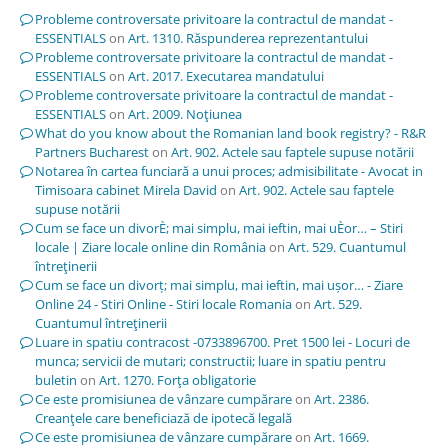
Probleme controversate privitoare la contractul de mandat -
ESSENTIALS
on
Art. 1310. Răspunderea reprezentantului
Probleme controversate privitoare la contractul de mandat -
ESSENTIALS
on
Art. 2017. Executarea mandatului
Probleme controversate privitoare la contractul de mandat -
ESSENTIALS
on
Art. 2009. Noţiunea
What do you know about the Romanian land book registry? - R&R
Partners Bucharest
on
Art. 902. Actele sau faptele supuse notării
Notarea în cartea funciară a unui proces; admisibilitate - Avocat in
Timisoara cabinet Mirela David
on
Art. 902. Actele sau faptele
supuse notării
Cum se face un divorÈ; mai simplu, mai ieftin, mai uÈor… – Stiri
locale | Ziare locale online din România
on
Art. 529. Cuantumul
întreţinerii
Cum se face un divorț; mai simplu, mai ieftin, mai ușor… - Ziare
Online 24 - Stiri Online - Stiri locale Romania
on
Art. 529.
Cuantumul întreţinerii
Luare in spatiu contracost -0733896700. Pret 1500 lei - Locuri de
munca; servicii de mutari; constructii; luare in spatiu pentru
buletin
on
Art. 1270. Forţa obligatorie
Ce este promisiunea de vânzare cumpărare
on
Art. 2386.
Creanţele care beneficiază de ipotecă legală
Ce este promisiunea de vânzare cumpărare
on
Art. 1669.