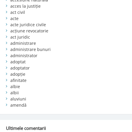
acces la justiție
act civil
acte
acte juridice civile
acțiune revocatorie
act juridic
administrare
administrare bunuri
administrator
adoptat
adoptator
adopție
afinitate
albie
albii
aluviuni
amendă
Ultimele comentarii