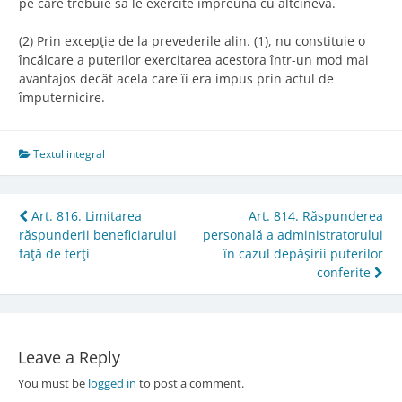
pe care trebuie să le exercite împreună cu altcineva.
(2) Prin excepţie de la prevederile alin. (1), nu constituie o
încălcare a puterilor exercitarea acestora într-un mod mai
avantajos decât acela care îi era impus prin actul de
împuternicire.
Textul integral
Post
Art. 816. Limitarea
Art. 814. Răspunderea
răspunderii beneficiarului
personală a administratorului
navigation
faţă de terţi
în cazul depăşirii puterilor
conferite
Leave a Reply
You must be
logged in
to post a comment.