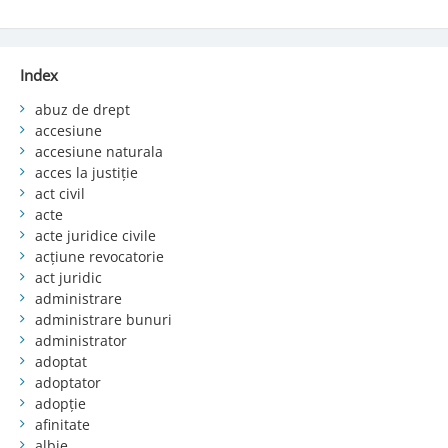
Index
abuz de drept
accesiune
accesiune naturala
acces la justiție
act civil
acte
acte juridice civile
acțiune revocatorie
act juridic
administrare
administrare bunuri
administrator
adoptat
adoptator
adopție
afinitate
albie