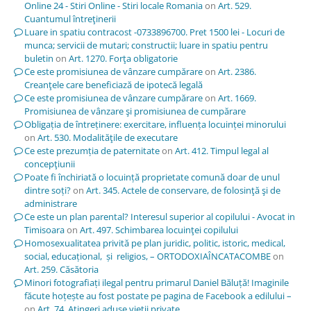
Online 24 - Stiri Online - Stiri locale Romania
on
Art. 529.
Cuantumul întreţinerii
Luare in spatiu contracost -0733896700. Pret 1500 lei - Locuri de
munca; servicii de mutari; constructii; luare in spatiu pentru
buletin
on
Art. 1270. Forţa obligatorie
Ce este promisiunea de vânzare cumpărare
on
Art. 2386.
Creanţele care beneficiază de ipotecă legală
Ce este promisiunea de vânzare cumpărare
on
Art. 1669.
Promisiunea de vânzare şi promisiunea de cumpărare
Obligația de întreținere: exercitare, influența locuinței minorului
on
Art. 530. Modalităţile de executare
Ce este prezumția de paternitate
on
Art. 412. Timpul legal al
concepţiunii
Poate fi închiriată o locuință proprietate comună doar de unul
dintre soți?
on
Art. 345. Actele de conservare, de folosinţă şi de
administrare
Ce este un plan parental? Interesul superior al copilului - Avocat in
Timisoara
on
Art. 497. Schimbarea locuinţei copilului
Homosexualitatea privită pe plan juridic, politic, istoric, medical,
social, educațional, și religios, – ORTODOXIAÎNCATACOMBE
on
Art. 259. Căsătoria
Minori fotografiați ilegal pentru primarul Daniel Băluță! Imaginile
făcute hoțește au fost postate pe pagina de Facebook a edilului –
on
Art. 74. Atingeri aduse vieţii private