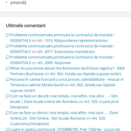
amendă
Ultimele comentarii
Probleme controversate privitoare la contractul de mandat -
ESSENTIALS
on
Art. 1310. Răspunderea reprezentantului
Probleme controversate privitoare la contractul de mandat -
ESSENTIALS
on
Art. 2017. Executarea mandatului
Probleme controversate privitoare la contractul de mandat -
ESSENTIALS
on
Art. 2009. Noţiunea
What do you know about the Romanian land book registry? - R&R
Partners Bucharest
on
Art. 902. Actele sau faptele supuse notării
Notarea în cartea funciară a unui proces; admisibilitate - Avocat in
Timisoara cabinet Mirela David
on
Art. 902. Actele sau faptele
supuse notării
Cum se face un divorÈ; mai simplu, mai ieftin, mai uÈor… – Stiri
locale | Ziare locale online din România
on
Art. 529. Cuantumul
întreţinerii
Cum se face un divorț; mai simplu, mai ieftin, mai ușor… - Ziare
Online 24 - Stiri Online - Stiri locale Romania
on
Art. 529.
Cuantumul întreţinerii
Luare in spatiu contracost -0733896700. Pret 1500 lei - Locuri de