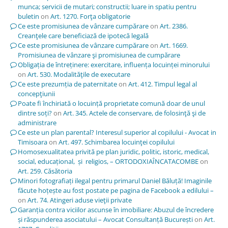
munca; servicii de mutari; constructii; luare in spatiu pentru
buletin
on
Art. 1270. Forţa obligatorie
Ce este promisiunea de vânzare cumpărare
on
Art. 2386.
Creanţele care beneficiază de ipotecă legală
Ce este promisiunea de vânzare cumpărare
on
Art. 1669.
Promisiunea de vânzare şi promisiunea de cumpărare
Obligația de întreținere: exercitare, influența locuinței minorului
on
Art. 530. Modalităţile de executare
Ce este prezumția de paternitate
on
Art. 412. Timpul legal al
concepţiunii
Poate fi închiriată o locuință proprietate comună doar de unul
dintre soți?
on
Art. 345. Actele de conservare, de folosinţă şi de
administrare
Ce este un plan parental? Interesul superior al copilului - Avocat in
Timisoara
on
Art. 497. Schimbarea locuinţei copilului
Homosexualitatea privită pe plan juridic, politic, istoric, medical,
social, educațional, și religios, – ORTODOXIAÎNCATACOMBE
on
Art. 259. Căsătoria
Minori fotografiați ilegal pentru primarul Daniel Băluță! Imaginile
făcute hoțește au fost postate pe pagina de Facebook a edilului –
on
Art. 74. Atingeri aduse vieţii private
Garanția contra viciilor ascunse în imobiliare: Abuzul de încredere
și răspunderea asociatului – Avocat Consultanță București
on
Art.