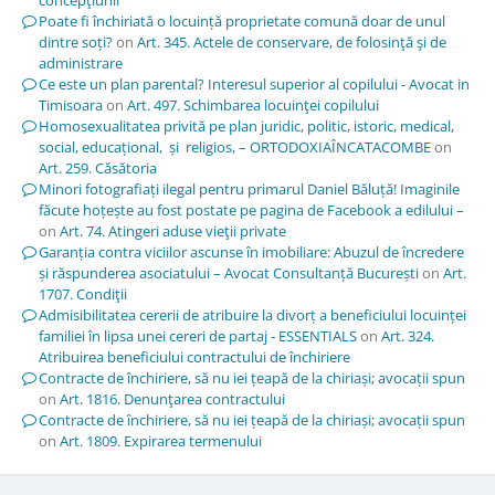
Poate fi închiriată o locuință proprietate comună doar de unul
dintre soți?
on
Art. 345. Actele de conservare, de folosinţă şi de
administrare
Ce este un plan parental? Interesul superior al copilului - Avocat in
Timisoara
on
Art. 497. Schimbarea locuinţei copilului
Homosexualitatea privită pe plan juridic, politic, istoric, medical,
social, educațional, și religios, – ORTODOXIAÎNCATACOMBE
on
Art. 259. Căsătoria
Minori fotografiați ilegal pentru primarul Daniel Băluță! Imaginile
făcute hoțește au fost postate pe pagina de Facebook a edilului –
on
Art. 74. Atingeri aduse vieţii private
Garanția contra viciilor ascunse în imobiliare: Abuzul de încredere
și răspunderea asociatului – Avocat Consultanță București
on
Art.
1707. Condiţii
Admisibilitatea cererii de atribuire la divorț a beneficiului locuinței
familiei în lipsa unei cereri de partaj - ESSENTIALS
on
Art. 324.
Atribuirea beneficiului contractului de închiriere
Contracte de închiriere, să nu iei țeapă de la chiriași; avocații spun
on
Art. 1816. Denunţarea contractului
Contracte de închiriere, să nu iei țeapă de la chiriași; avocații spun
on
Art. 1809. Expirarea termenului