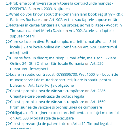
Probleme controversate privitoare la contractul de mandat -
ESSENTIALS
on
Art. 2009. Noţiunea
What do you know about the Romanian land book registry? - R&R
Partners Bucharest
on
Art. 902. Actele sau faptele supuse notării
Notarea în cartea funciară a unui proces; admisibilitate - Avocat in
Timisoara cabinet Mirela David
on
Art. 902. Actele sau faptele
supuse notării
Cum se face un divorÈ; mai simplu, mai ieftin, mai uÈor… – Stiri
locale | Ziare locale online din România
on
Art. 529. Cuantumul
întreţinerii
Cum se face un divorț; mai simplu, mai ieftin, mai ușor… - Ziare
Online 24 - Stiri Online - Stiri locale Romania
on
Art. 529.
Cuantumul întreţinerii
Luare in spatiu contracost -0733896700. Pret 1500 lei - Locuri de
munca; servicii de mutari; constructii; luare in spatiu pentru
buletin
on
Art. 1270. Forţa obligatorie
Ce este promisiunea de vânzare cumpărare
on
Art. 2386.
Creanţele care beneficiază de ipotecă legală
Ce este promisiunea de vânzare cumpărare
on
Art. 1669.
Promisiunea de vânzare şi promisiunea de cumpărare
Obligația de întreținere: exercitare, influența locuinței minorului
on
Art. 530. Modalităţile de executare
Ce este prezumția de paternitate
on
Art. 412. Timpul legal al
concepţiunii