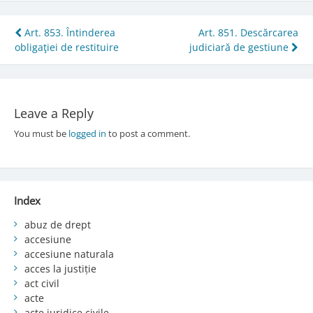
Post
Art. 853. Întinderea
Art. 851. Descărcarea
obligaţiei de restituire
judiciară de gestiune
navigation
Leave a Reply
You must be
logged in
to post a comment.
Index
abuz de drept
accesiune
accesiune naturala
acces la justiție
act civil
acte
acte juridice civile