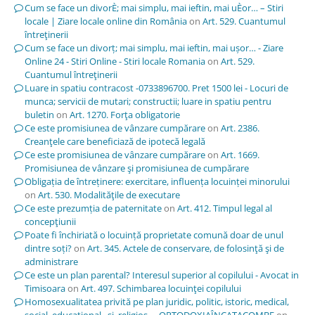
Cum se face un divorÈ; mai simplu, mai ieftin, mai uÈor… – Stiri
locale | Ziare locale online din România
on
Art. 529. Cuantumul
întreţinerii
Cum se face un divorț; mai simplu, mai ieftin, mai ușor… - Ziare
Online 24 - Stiri Online - Stiri locale Romania
on
Art. 529.
Cuantumul întreţinerii
Luare in spatiu contracost -0733896700. Pret 1500 lei - Locuri de
munca; servicii de mutari; constructii; luare in spatiu pentru
buletin
on
Art. 1270. Forţa obligatorie
Ce este promisiunea de vânzare cumpărare
on
Art. 2386.
Creanţele care beneficiază de ipotecă legală
Ce este promisiunea de vânzare cumpărare
on
Art. 1669.
Promisiunea de vânzare şi promisiunea de cumpărare
Obligația de întreținere: exercitare, influența locuinței minorului
on
Art. 530. Modalităţile de executare
Ce este prezumția de paternitate
on
Art. 412. Timpul legal al
concepţiunii
Poate fi închiriată o locuință proprietate comună doar de unul
dintre soți?
on
Art. 345. Actele de conservare, de folosinţă şi de
administrare
Ce este un plan parental? Interesul superior al copilului - Avocat in
Timisoara
on
Art. 497. Schimbarea locuinţei copilului
Homosexualitatea privită pe plan juridic, politic, istoric, medical,
social, educațional, și religios, – ORTODOXIAÎNCATACOMBE
on