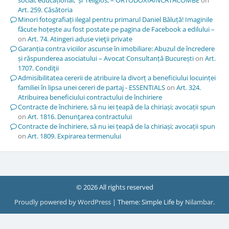
Art. 259. Căsătoria
Minori fotografiați ilegal pentru primarul Daniel Băluță! Imaginile
făcute hoțește au fost postate pe pagina de Facebook a edilului –
on
Art. 74. Atingeri aduse vieţii private
Garanția contra viciilor ascunse în imobiliare: Abuzul de încredere
și răspunderea asociatului – Avocat Consultanță București
on
Art.
1707. Condiţii
Admisibilitatea cererii de atribuire la divorț a beneficiului locuinței
familiei în lipsa unei cereri de partaj - ESSENTIALS
on
Art. 324.
Atribuirea beneficiului contractului de închiriere
Contracte de închiriere, să nu iei țeapă de la chiriași; avocații spun
on
Art. 1816. Denunţarea contractului
Contracte de închiriere, să nu iei țeapă de la chiriași; avocații spun
on
Art. 1809. Expirarea termenului
© 2026 All rights reserved
Proudly powered by WordPress
|
Theme: Simple Life by
Nilambar
.