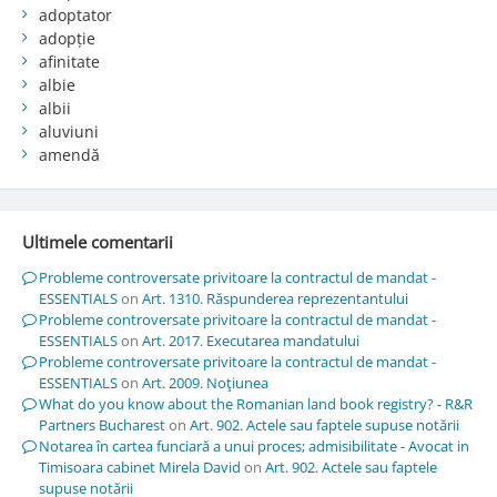
adoptator
adopție
afinitate
albie
albii
aluviuni
amendă
Ultimele comentarii
Probleme controversate privitoare la contractul de mandat -
ESSENTIALS
on
Art. 1310. Răspunderea reprezentantului
Probleme controversate privitoare la contractul de mandat -
ESSENTIALS
on
Art. 2017. Executarea mandatului
Probleme controversate privitoare la contractul de mandat -
ESSENTIALS
on
Art. 2009. Noţiunea
What do you know about the Romanian land book registry? - R&R
Partners Bucharest
on
Art. 902. Actele sau faptele supuse notării
Notarea în cartea funciară a unui proces; admisibilitate - Avocat in
Timisoara cabinet Mirela David
on
Art. 902. Actele sau faptele
supuse notării