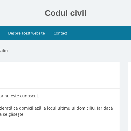
Codul civil
Despre acest website
Contact
ciliu
u
sta nu este cunoscut.
iderată că domiciliază la locul ultimului domiciliu, iar dacă
ă se găseşte.