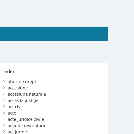
Index
abuz de drept
accesiune
accesiune naturala
acces la justiție
act civil
acte
acte juridice civile
acțiune revocatorie
act juridic