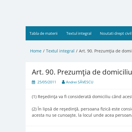
Skip
to
content
Tabla de materii
Textul integral
Noutati drept civil
Home
Textul integral
Art. 90. Prezumţia de domi
Art. 90. Prezumţia de domicili
25/05/2011
Andrei SĂVESCU
(1) Reşedinţa va fi considerată domiciliu când ace
(2) În lipsă de reşedinţă, persoana fizică este cons
acesta nu se cunoaşte, la locul unde acea persoan