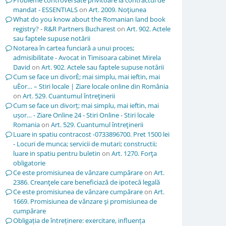
Probleme controversate privitoare la contractul de
mandat - ESSENTIALS
on
Art. 2009. Noţiunea
What do you know about the Romanian land book
registry? - R&R Partners Bucharest
on
Art. 902. Actele
sau faptele supuse notării
Notarea în cartea funciară a unui proces;
admisibilitate - Avocat in Timisoara cabinet Mirela
David
on
Art. 902. Actele sau faptele supuse notării
Cum se face un divorÈ; mai simplu, mai ieftin, mai
uÈor… – Stiri locale | Ziare locale online din România
on
Art. 529. Cuantumul întreţinerii
Cum se face un divorț; mai simplu, mai ieftin, mai
ușor… - Ziare Online 24 - Stiri Online - Stiri locale
Romania
on
Art. 529. Cuantumul întreţinerii
Luare in spatiu contracost -0733896700. Pret 1500 lei
- Locuri de munca; servicii de mutari; constructii;
luare in spatiu pentru buletin
on
Art. 1270. Forţa
obligatorie
Ce este promisiunea de vânzare cumpărare
on
Art.
2386. Creanţele care beneficiază de ipotecă legală
Ce este promisiunea de vânzare cumpărare
on
Art.
1669. Promisiunea de vânzare şi promisiunea de
cumpărare
Obligația de întreținere: exercitare, influența