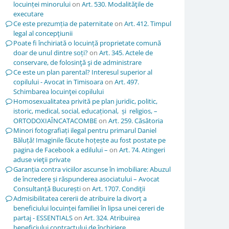
locuinței minorului
on
Art. 530. Modalităţile de
executare
Ce este prezumția de paternitate
on
Art. 412. Timpul
legal al concepţiunii
Poate fi închiriată o locuință proprietate comună
doar de unul dintre soți?
on
Art. 345. Actele de
conservare, de folosinţă şi de administrare
Ce este un plan parental? Interesul superior al
copilului - Avocat in Timisoara
on
Art. 497.
Schimbarea locuinţei copilului
Homosexualitatea privită pe plan juridic, politic,
istoric, medical, social, educațional, și religios, –
ORTODOXIAÎNCATACOMBE
on
Art. 259. Căsătoria
Minori fotografiați ilegal pentru primarul Daniel
Băluță! Imaginile făcute hoțește au fost postate pe
pagina de Facebook a edilului –
on
Art. 74. Atingeri
aduse vieţii private
Garanția contra viciilor ascunse în imobiliare: Abuzul
de încredere și răspunderea asociatului – Avocat
Consultanță București
on
Art. 1707. Condiţii
Admisibilitatea cererii de atribuire la divorț a
beneficiului locuinței familiei în lipsa unei cereri de
partaj - ESSENTIALS
on
Art. 324. Atribuirea
beneficiului contractului de închiriere