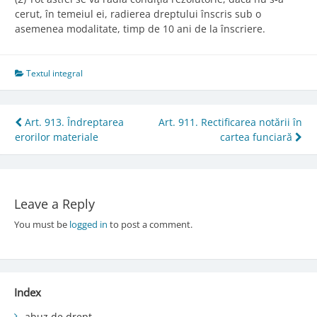
cerut, în temeiul ei, radierea dreptului înscris sub o
asemenea modalitate, timp de 10 ani de la înscriere.
Textul integral
Post
Art. 913. Îndreptarea
Art. 911. Rectificarea notării în
erorilor materiale
cartea funciară
navigation
Leave a Reply
You must be
logged in
to post a comment.
Index
abuz de drept