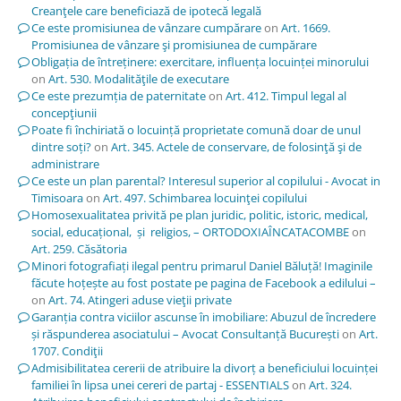
Creanţele care beneficiază de ipotecă legală
Ce este promisiunea de vânzare cumpărare
on
Art. 1669.
Promisiunea de vânzare şi promisiunea de cumpărare
Obligația de întreținere: exercitare, influența locuinței minorului
on
Art. 530. Modalităţile de executare
Ce este prezumția de paternitate
on
Art. 412. Timpul legal al
concepţiunii
Poate fi închiriată o locuință proprietate comună doar de unul
dintre soți?
on
Art. 345. Actele de conservare, de folosinţă şi de
administrare
Ce este un plan parental? Interesul superior al copilului - Avocat in
Timisoara
on
Art. 497. Schimbarea locuinţei copilului
Homosexualitatea privită pe plan juridic, politic, istoric, medical,
social, educațional, și religios, – ORTODOXIAÎNCATACOMBE
on
Art. 259. Căsătoria
Minori fotografiați ilegal pentru primarul Daniel Băluță! Imaginile
făcute hoțește au fost postate pe pagina de Facebook a edilului –
on
Art. 74. Atingeri aduse vieţii private
Garanția contra viciilor ascunse în imobiliare: Abuzul de încredere
și răspunderea asociatului – Avocat Consultanță București
on
Art.
1707. Condiţii
Admisibilitatea cererii de atribuire la divorț a beneficiului locuinței
familiei în lipsa unei cereri de partaj - ESSENTIALS
on
Art. 324.