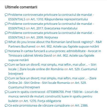
Ultimele comentarii
Probleme controversate privitoare la contractul de mandat -
ESSENTIALS
on
Art. 1310. Răspunderea reprezentantului
Probleme controversate privitoare la contractul de mandat -
ESSENTIALS
on
Art. 2017. Executarea mandatului
Probleme controversate privitoare la contractul de mandat -
ESSENTIALS
on
Art. 2009. Noţiunea
What do you know about the Romanian land book registry? - R&R
Partners Bucharest
on
Art. 902. Actele sau faptele supuse notării
Notarea în cartea funciară a unui proces; admisibilitate - Avocat in
Timisoara cabinet Mirela David
on
Art. 902. Actele sau faptele
supuse notării
Cum se face un divorÈ; mai simplu, mai ieftin, mai uÈor… – Stiri
locale | Ziare locale online din România
on
Art. 529. Cuantumul
întreţinerii
Cum se face un divorț; mai simplu, mai ieftin, mai ușor… - Ziare
Online 24 - Stiri Online - Stiri locale Romania
on
Art. 529.
Cuantumul întreţinerii
Luare in spatiu contracost -0733896700. Pret 1500 lei - Locuri de
munca; servicii de mutari; constructii; luare in spatiu pentru
buletin
on
Art. 1270. Forţa obligatorie
Ce este promisiunea de vânzare cumpărare
on
Art. 2386.