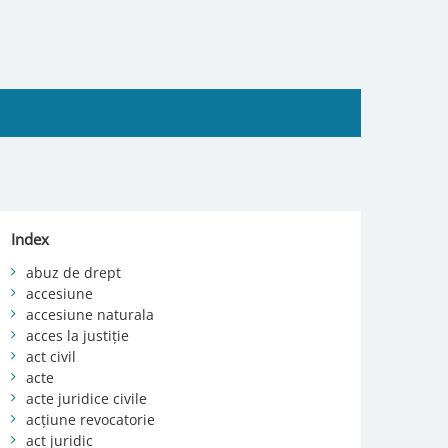
Index
abuz de drept
accesiune
accesiune naturala
acces la justiție
act civil
acte
acte juridice civile
acțiune revocatorie
act juridic