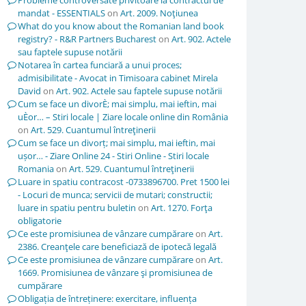
Probleme controversate privitoare la contractul de
mandat - ESSENTIALS
on
Art. 2009. Noţiunea
What do you know about the Romanian land book
registry? - R&R Partners Bucharest
on
Art. 902. Actele
sau faptele supuse notării
Notarea în cartea funciară a unui proces;
admisibilitate - Avocat in Timisoara cabinet Mirela
David
on
Art. 902. Actele sau faptele supuse notării
Cum se face un divorÈ; mai simplu, mai ieftin, mai
uÈor… – Stiri locale | Ziare locale online din România
on
Art. 529. Cuantumul întreţinerii
Cum se face un divorț; mai simplu, mai ieftin, mai
ușor… - Ziare Online 24 - Stiri Online - Stiri locale
Romania
on
Art. 529. Cuantumul întreţinerii
Luare in spatiu contracost -0733896700. Pret 1500 lei
- Locuri de munca; servicii de mutari; constructii;
luare in spatiu pentru buletin
on
Art. 1270. Forţa
obligatorie
Ce este promisiunea de vânzare cumpărare
on
Art.
2386. Creanţele care beneficiază de ipotecă legală
Ce este promisiunea de vânzare cumpărare
on
Art.
1669. Promisiunea de vânzare şi promisiunea de
cumpărare
Obligația de întreținere: exercitare, influența