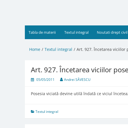
Skip
to
content
Tabla de materii
Textul integral
Noutati drept civil
Home
Textul integral
Art. 927. Încetarea viciilor
Art. 927. Încetarea viciilor pose
05/05/2011
Andrei SĂVESCU
Posesia viciată devine utilă îndată ce viciul încetea
Textul integral