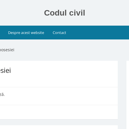
Codul civil
Despre acest website
Contact
 posesiei
siei
ză.