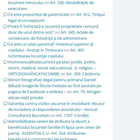
locuinței minorului
on
Art. 530. Modalităţile de
executare
Ce este prezumția de paternitate
on
Art. 412. Timpul
legal al concepţiunii
Poate fi închiriată o locuință proprietate comună
doar de unul dintre soți?
on
Art. 345. Actele de
conservare, de folosinţă şi de administrare
Ce este un plan parental? Interesul superior al
copilului - Avocat in Timisoara
on
Art. 497.
Schimbarea locuinţei copilului
Homosexualitatea privită pe plan juridic, politic,
istoric, medical, social, educațional, și religios, –
ORTODOXIAÎNCATACOMBE
on
Art. 259. Căsătoria
Minori fotografiați ilegal pentru primarul Daniel
Băluță! Imaginile făcute hoțește au fost postate pe
pagina de Facebook a edilului –
on
Art. 74. Atingeri
aduse vieţii private
Garanția contra viciilor ascunse în imobiliare: Abuzul
de încredere și răspunderea asociatului – Avocat
Consultanță București
on
Art. 1707. Condiţii
Admisibilitatea cererii de atribuire la divorț a
beneficiului locuinței familiei în lipsa unei cereri de
partaj - ESSENTIALS
on
Art. 324. Atribuirea
beneficiului contractului de închiriere